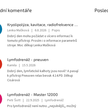
ední komentáře
Posle
Kryolipolýza, kavitace, radiofrekvence a lipolaser
Lenka Mašková
|
6.8.2026
|
Popis
Dobrý den mohu požádat o vícero informací k
tomuto přístroji. Prosím i o informace parametrů
stroje. Moc děkuji Lenka Mašková
Lymfodrenáž - pneuven
Kamila
|
15.5.2026
Dobrý den, lymfatické kalhoty jsou nové? A pasují
k přístroji Pneuven relax bevuk 4.14.PD. Děkuji
Cisárová
Lymfodrenáž - Master 12000
Petr Šott
|
22.9.2025
|
Lymfodrenáž
Pro lymfodrenáž není nutno ,,nejsilnější,, možný