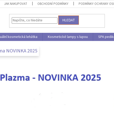
JAK NAKUPOVAT
OBCHODNÍ PODMÍNKY
PODMÍNKY OCHRANY OS
HLEDAT
uální kosmetická lehátka
Kosmetické lampy s lupou
SPA pedik
ma NOVINKA 2025