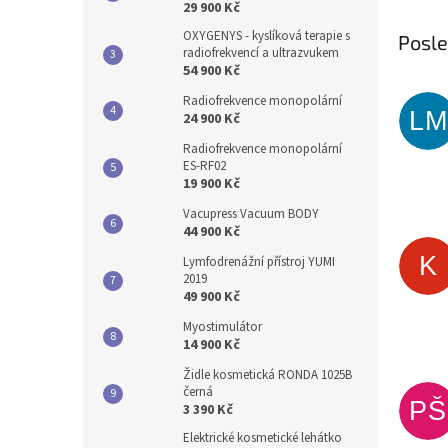
29 900 Kč
OXYGENYS - kyslíková terapie s
Posl
radiofrekvencí a ultrazvukem
54 900 Kč
Radiofrekvence monopolární
LM
24 900 Kč
Radiofrekvence monopolární
ES-RF02
19 900 Kč
Vacupress Vacuum BODY
44 900 Kč
K
Lymfodrenážní přístroj YUMI
2019
49 900 Kč
Myostimulátor
14 900 Kč
Židle kosmetická RONDA 1025B
černá
PŠ
3 390 Kč
Elektrické kosmetické lehátko