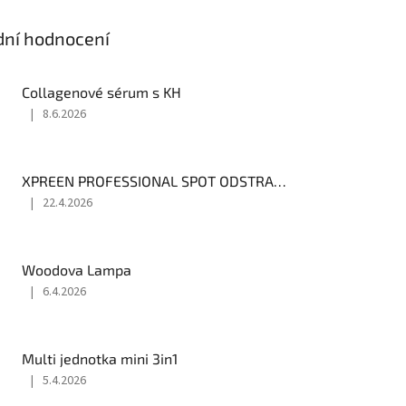
dní hodnocení
Collagenové sérum s KH
|
8.6.2026
Hodnocení
produktu
je
4
XPREEN PROFESSIONAL SPOT ODSTRAŇOVAČ - ELEKTROKOAGULÁTOR
z
|
22.4.2026
5
Hodnocení
hvězdiček.
produktu
je
3
Woodova Lampa
z
|
6.4.2026
5
Hodnocení
hvězdiček.
produktu
je
3
Multi jednotka mini 3in1
z
|
5.4.2026
5
Hodnocení
hvězdiček.
produktu