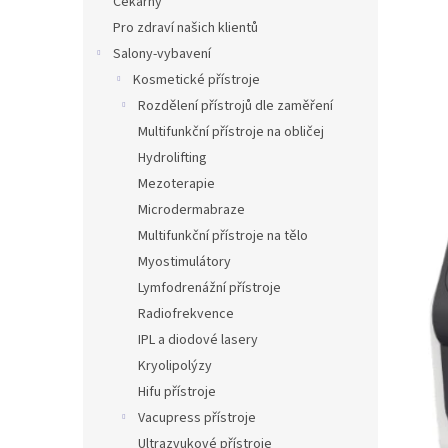
Čekárny
l
Pro zdraví našich klientů
Salony-vybavení
Kosmetické přístroje
Rozdělení přístrojů dle zaměření
Multifunkční přístroje na obličej
Hydrolifting
Mezoterapie
Microdermabraze
Multifunkční přístroje na tělo
Myostimulátory
Lymfodrenážní přístroje
Radiofrekvence
IPL a diodové lasery
Kryolipolýzy
Hifu přístroje
Vacupress přístroje
Ultrazvukové přístroje