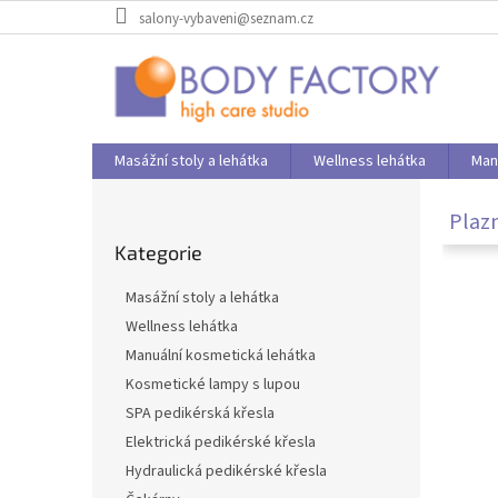
Přejít
salony-vybaveni@seznam.cz
na
obsah
Masážní stoly a lehátka
Wellness lehátka
Man
P
o
Plaz
Přeskočit
s
Kategorie
kategorie
t
r
Masážní stoly a lehátka
a
Wellness lehátka
n
Manuální kosmetická lehátka
n
í
Kosmetické lampy s lupou
p
SPA pedikérská křesla
a
Elektrická pedikérské křesla
n
Hydraulická pedikérské křesla
e