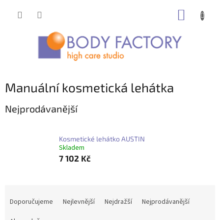
Přejít
NÁKUP
na
obsah
KOŠÍK
Manuální kosmetická lehátka
Nejprodávanější
Kosmetické lehátko AUSTIN
Skladem
7 102 Kč
Ř
a
Doporučujeme
Nejlevnější
Nejdražší
Nejprodávanější
z