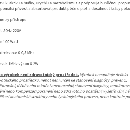
azvuk: aktivuje buňky, urychluje metabolismus a podporuje buněčnou propu
 pomáhá přivést a absorbovat produkt péče o pleť a dosáhnout krásy poko
metry přístroje:
tí 50Hz 220V
on 100 Watt
ofrekvece 0-0,3 MHz
azvuk 1MHz výkon 0-2W
o výrobek není zdravotnický prostředek.
Výrobek nenaplňuje definici
votnického prostředku, neboť není určen ke stanovení diagnózy, prevenci,
torování, léčbě nebo mírnění onemocnění; stanovení diagnózy, monitorován
ění nebo kompenzaci poranění nebo zdravotního postižení; vyšetřování, n
fikaci anatomické struktury nebo fyziologického procesu, nebo kontrole poč