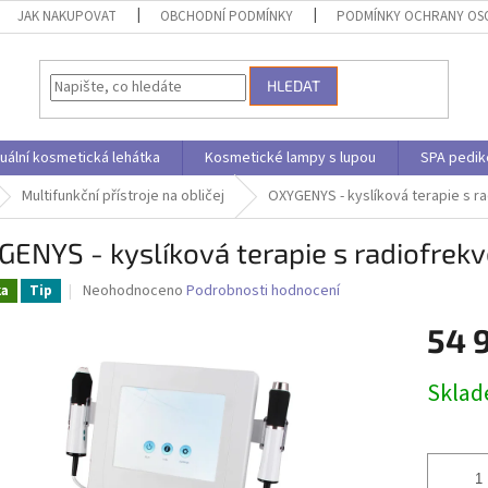
JAK NAKUPOVAT
OBCHODNÍ PODMÍNKY
PODMÍNKY OCHRANY OS
HLEDAT
uální kosmetická lehátka
Kosmetické lampy s lupou
SPA pedik
Multifunkční přístroje na obličej
OXYGENYS - kyslíková terapie s r
ENYS - kyslíková terapie s radiofrek
Průměrné
Neohodnoceno
Podrobnosti hodnocení
ka
Tip
hodnocení
produktu
54 
je
0,0
Měrná
Skla
z
cena:
5
hvězdiček.