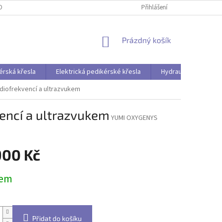
OBNÍCH ÚDAJŮ
Přihlášení
NÁKUPNÍ
Prázdný košík
KOŠÍK
érská křesla
Elektrická pedikérské křesla
Hydraulická pedikér
adiofrekvencí a ultrazvukem
vencí a ultrazvukem
YUMI OXYGENYS
900 Kč
dem
Přidat do košíku