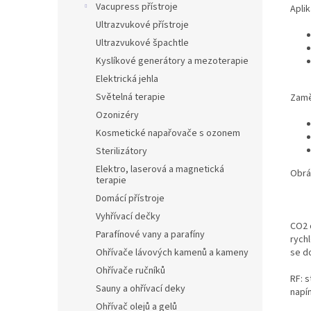
Vacupress přístroje
Apli
Ultrazvukové přístroje
Ultrazvukové špachtle
Kyslíkové generátory a mezoterapie
Elektrická jehla
Světelná terapie
Zamě
Ozonizéry
Kosmetické napařovače s ozonem
Sterilizátory
Elektro, laserová a magnetická
Obráz
terapie
Domácí přístroje
Vyhřívací dečky
CO2 
Parafínové vany a parafíny
rych
se do
Ohřívače lávových kamenů a kameny
Ohřívače ručníků
RF: 
Sauny a ohřívací deky
napí
Ohřívač olejů a gelů