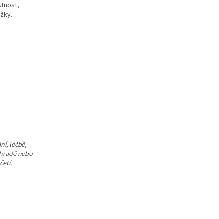
stnost,
žky.
í, léčbě,
áhradě nebo
etí.