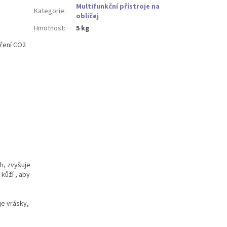
Multifunkční přístroje na
Kategorie
:
obličej
Hmotnost
:
5 kg
áření CO2
h, zvyšuje
 kůží ,
aby
je vrásky,