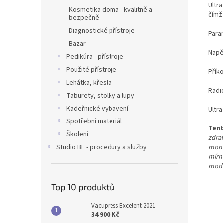
Ultr
Kosmetika doma - kvalitně a
čímž
bezpečně
Diagnostické přístroje
Para
Bazar
Napě
Pedikúra - přístroje
Použité přístroje
Přík
Lehátka, křesla
Radi
Taburety, stolky a lupy
Kadeřnické vybavení
Ultr
Spotřební materiál
Tent
Školení
zdra
moni
Studio BF - procedury a služby
mírn
modi
Top 10 produktů
Vacupress Excelent 2021
34 900 Kč