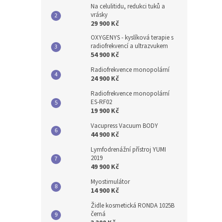
Na celulitidu, redukci tuků a
vrásky
29 900 Kč
OXYGENYS - kyslíková terapie s
radiofrekvencí a ultrazvukem
54 900 Kč
Radiofrekvence monopolární
24 900 Kč
Radiofrekvence monopolární
ES-RF02
19 900 Kč
Vacupress Vacuum BODY
44 900 Kč
Lymfodrenážní přístroj YUMI
2019
49 900 Kč
Myostimulátor
14 900 Kč
Židle kosmetická RONDA 1025B
černá