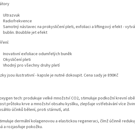
kátory
Ultrazvuk
Radiofrekvence
Samotný nástavec na prokysličení pleti, exfoliaci a liftingový efekt - vytv
bublin. Boubble jet efekt
ření:
Inovativní exfoliace odumřelých buněk
Okysličení pleti
Vhodný pro všechny druhy pletí
ky jsou ilustrativní - kapsle je nutné dokoupit. Cena sady je 890Kč
oxygen tech: produkuje velké množství CO2, stimuluje podkožní krevní obě
lost průtoku krve a množství obsahu kyslíku, zlepšuje
vstřebávání více živin
sáhlo účinků bělení, proti stárnutí, atd.
stimuluje dermální kolagenovou a elastickou regeneraci, čímž účinně reduku
ná a rozjasňuje pokožku.