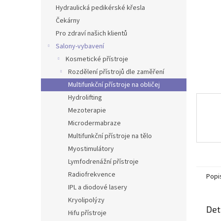
n
Hydraulická pedikérské křesla
e
Čekárny
l
Pro zdraví našich klientů
Salony-vybavení
Kosmetické přístroje
Rozdělení přístrojů dle zaměření
Multifunkční přístroje na obličej
Hydrolifting
Mezoterapie
Microdermabraze
Multifunkční přístroje na tělo
Myostimulátory
Lymfodrenážní přístroje
Radiofrekvence
Popi
IPL a diodové lasery
Kryolipolýzy
Det
Hifu přístroje