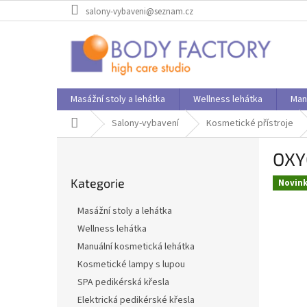
Přejít
salony-vybaveni@seznam.cz
na
obsah
Masážní stoly a lehátka
Wellness lehátka
Man
Domů
Salony-vybavení
Kosmetické přístroje
P
OXYG
o
Přeskočit
s
Kategorie
kategorie
Novin
t
r
Masážní stoly a lehátka
a
Wellness lehátka
n
Manuální kosmetická lehátka
n
í
Kosmetické lampy s lupou
p
SPA pedikérská křesla
a
Elektrická pedikérské křesla