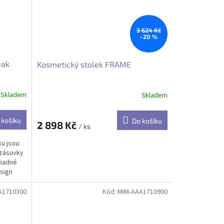
3 624 Kč
–20 %
eak
Kosmetický stolek FRAME
Skladem
Skladem
 košíku
Do košíku
2 898 Kč
/ ks
u jsou:
 zásuvky
snadné
sign
A1710300
Kód:
MIM-AAA1710900