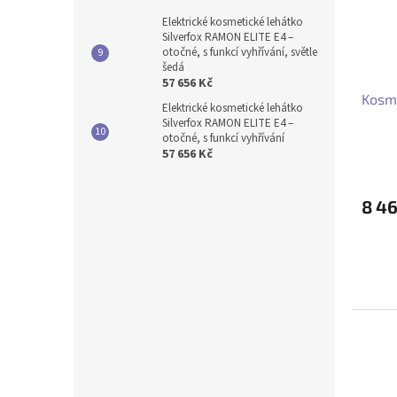
Elektrické kosmetické lehátko
Silverfox RAMON ELITE E4 –
otočné, s funkcí vyhřívání, světle
šedá
57 656 Kč
Kosme
Elektrické kosmetické lehátko
Silverfox RAMON ELITE E4 –
otočné, s funkcí vyhřívání
57 656 Kč
8 4