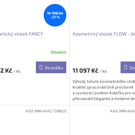
10 798 Kč
–21 %
tický stolek FANCY
Kosmetický stolek FLOW - bí
Skladem
Do košíku
Do
62 Kč
11 097 Kč
/ ks
/ ks
Výhody tohoto kosmetického stolk
Kvalitní zpracování Dvě prostorné
a vysouvací podnos Kolečka pro 
přesouvání Elegantní a moderní de
Kód:
MIM-AAA172WB20
Kód:
MIM-AA