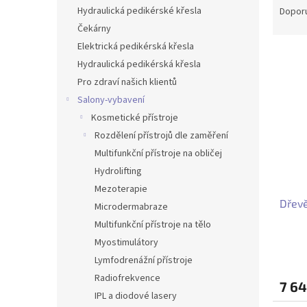
n
a
Hydraulická pedikérské křesla
Dopor
e
z
Čekárny
l
e
Elektrická pedikérská křesla
V
n
Hydraulická pedikérská křesla
ý
í
Pro zdraví našich klientů
p
p
i
r
Salony-vybavení
s
o
Kosmetické přístroje
p
d
Rozdělení přístrojů dle zaměření
r
u
Multifunkční přístroje na obličej
o
k
Hydrolifting
d
t
Mezoterapie
u
ů
Dřevě
k
Microdermabraze
t
Multifunkční přístroje na tělo
ů
Myostimulátory
Lymfodrenážní přístroje
Radiofrekvence
7 6
IPL a diodové lasery