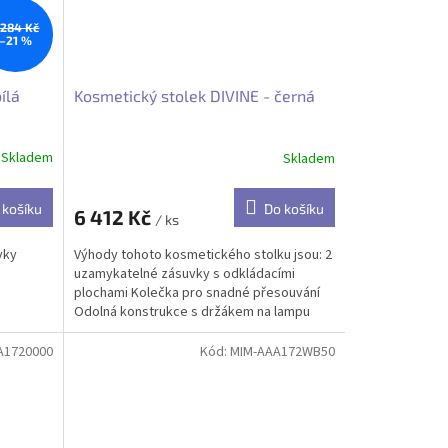
 284 Kč
–21 %
ílá
Kosmetický stolek DIVINE - černá
Skladem
Skladem
 košíku
Do košíku
6 412 Kč
/ ks
vky
Výhody tohoto kosmetického stolku jsou: 2
uzamykatelné zásuvky s odkládacími
plochami Kolečka pro snadné přesouvání
Odolná konstrukce s držákem na lampu
A1720000
Kód:
MIM-AAA172WB50