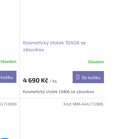
Kosmetický stolek 1040A se
zásuvkou
Skladem
Skladem
 košíku
Do košíku
4 690 Kč
/ ks
Kosmetický stolek 1040A se zásuvkou
A1710800
Kód:
MIM-AAA17108BL