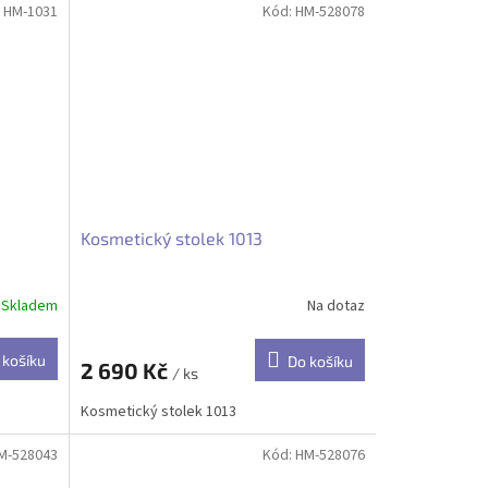
:
HM-1031
Kód:
HM-528078
Kosmetický stolek 1013
Skladem
Na dotaz
 košíku
Do košíku
2 690 Kč
/ ks
Kosmetický stolek 1013
M-528043
Kód:
HM-528076