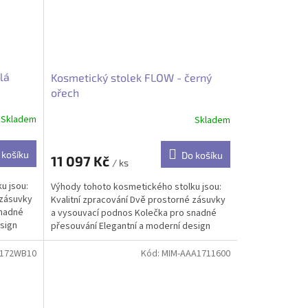
lá
Kosmetický stolek FLOW - černý
ořech
Skladem
Skladem
 košíku
Do košíku
11 097 Kč
/ ks
u jsou:
Výhody tohoto kosmetického stolku jsou:
 zásuvky
Kvalitní zpracování Dvě prostorné zásuvky
snadné
a vysouvací podnos Kolečka pro snadné
sign
přesouvání Elegantní a moderní design
A172WB10
Kód:
MIM-AAA1711600