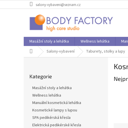
Přejít
salony-vybaveni@seznam.cz
na
obsah
Masážní stoly a lehátka
Wellness lehátka
Man
Domů
Salony-vybavení
Taburety, stolky a lupy
P
Kos
o
Přeskočit
s
Kategorie
kategorie
Nejpr
t
r
Masážní stoly a lehátka
a
Wellness lehátka
n
Manuální kosmetická lehátka
n
í
Kosmetické lampy s lupou
p
SPA pedikérská křesla
a
Elektrická pedikérské křesla
Ř