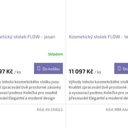
tický stolek FLOW - jasan
Kosmetický stolek FLOW - t
Skladem
Do košíku
Do
97 Kč
11 097 Kč
/ ks
/ ks
 tohoto kosmetického stolku jsou:
Výhody tohoto kosmetického stolk
ní zpracování Dvě prostorné zásuvky
Kvalitní zpracování Dvě prostorné
uvací podnos Kolečka pro snadné
a vysouvací podnos Kolečka pro 
vání Elegantní a moderní design
přesouvání Elegantní a moderní de
Kód:
AV-154211
Kód:
MIM-AA