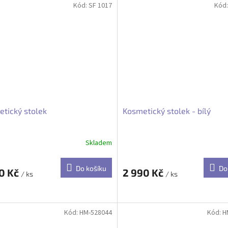
Kód:
SF 1017
Kód
tický stolek
Kosmetický stolek - bílý
Skladem
Do košíku
Do
90 Kč
2 990 Kč
/ ks
/ ks
Kód:
HM-528044
Kód:
H