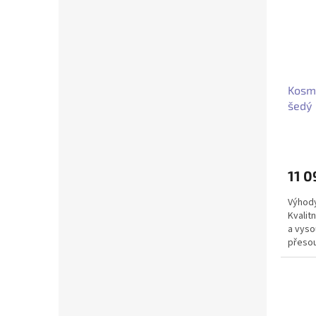
Kosme
šedý
11 0
Výhody
Kvalit
a vyso
přesou