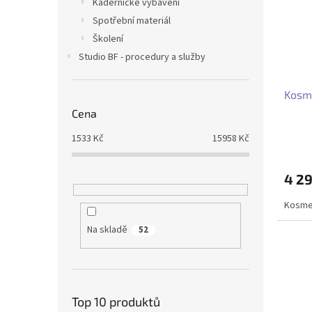
Kadeřnické vybavení
Spotřební materiál
Školení
Studio BF - procedury a služby
Kosme
Cena
1533
Kč
15958
Kč
4 2
Kosmet
Na skladě
52
Top 10 produktů