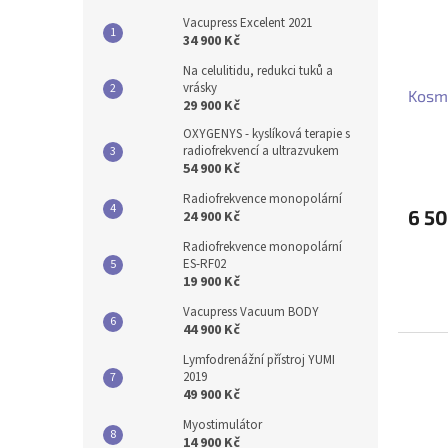
Vacupress Excelent 2021
34 900 Kč
Na celulitidu, redukci tuků a
vrásky
Kosme
29 900 Kč
OXYGENYS - kyslíková terapie s
radiofrekvencí a ultrazvukem
54 900 Kč
Radiofrekvence monopolární
6 5
24 900 Kč
Radiofrekvence monopolární
ES-RF02
19 900 Kč
Vacupress Vacuum BODY
44 900 Kč
Lymfodrenážní přístroj YUMI
2019
49 900 Kč
Myostimulátor
14 900 Kč