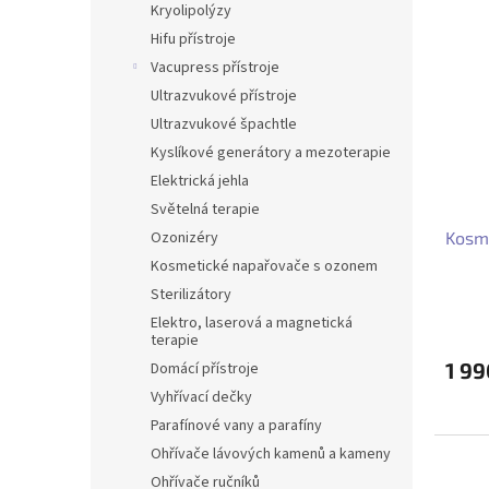
Kryolipolýzy
Hifu přístroje
Vacupress přístroje
Ultrazvukové přístroje
Ultrazvukové špachtle
Kyslíkové generátory a mezoterapie
Elektrická jehla
Světelná terapie
Ozonizéry
Kosme
Kosmetické napařovače s ozonem
Sterilizátory
Elektro, laserová a magnetická
terapie
1 9
Domácí přístroje
Vyhřívací dečky
Parafínové vany a parafíny
Ohřívače lávových kamenů a kameny
Ohřívače ručníků