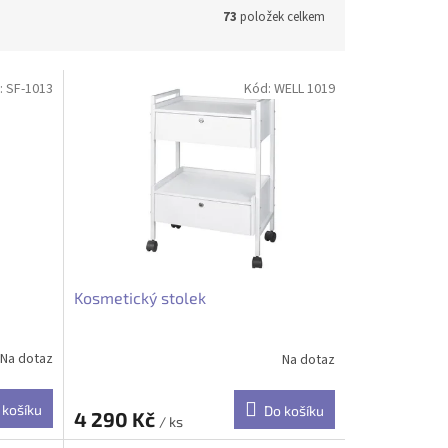
73
položek celkem
:
SF-1013
Kód:
WELL 1019
Kosmetický stolek
Na dotaz
Na dotaz
 košíku
Do košíku
4 290 Kč
/ ks