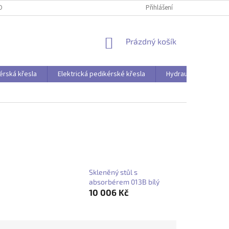
OBNÍCH ÚDAJŮ
Přihlášení
NÁKUPNÍ
Prázdný košík
KOŠÍK
érská křesla
Elektrická pedikérské křesla
Hydraulická pedikér
Skleněný stůl s
absorbérem 013B bílý
10 006 Kč