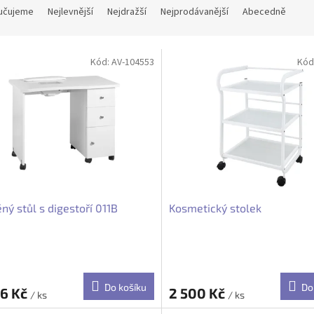
učujeme
Nejlevnější
Nejdražší
Nejprodávanější
Abecedně
Kód:
AV-104553
Kód
ný stůl s digestoří 011B
Kosmetický stolek
Do košíku
Do
46 Kč
2 500 Kč
/ ks
/ ks