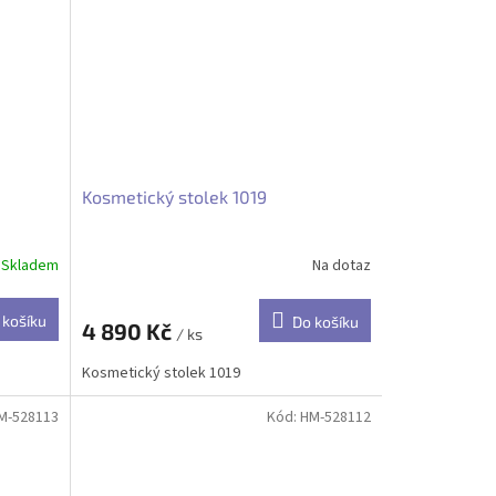
Kosmetický stolek 1019
Skladem
Na dotaz
 košíku
Do košíku
4 890 Kč
/ ks
Kosmetický stolek 1019
M-528113
Kód:
HM-528112