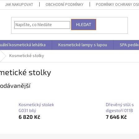
JAK NAKUPOVAT
OBCHODNÍ PODMÍNKY
PODMÍNKY OCHRANY OS
HLEDAT
uální kosmetická lehátka
Kosmetické lampy s lupou
SPA pedik
Kosmetické stolky
metické stolky
odávanější
Kosmetický stolek
Dřevěný stůl s
G031 bílý
digestoří 011B
6 820 Kč
7 646 Kč