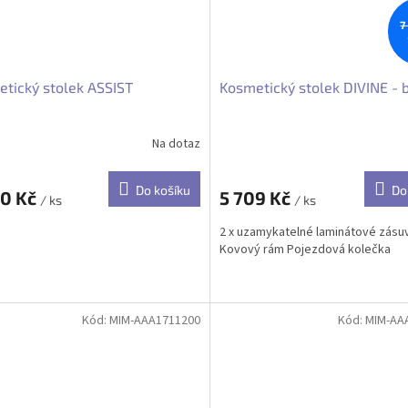
7
tický stolek ASSIST
Kosmetický stolek DIVINE - b
Na dotaz
Do košíku
Do
00 Kč
5 709 Kč
/ ks
/ ks
2 x uzamykatelné laminátové zásu
Kovový rám Pojezdová kolečka
Kód:
MIM-AAA1711200
Kód:
MIM-AA