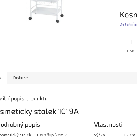
Kosm
Detailní 
TISK
s
Diskuze
ailní popis produktu
smetický stolek 1019A
Podrobný popis
Vlastnosti
osmetický stolek 1019A s šuplíkem v
Výška
82 cm