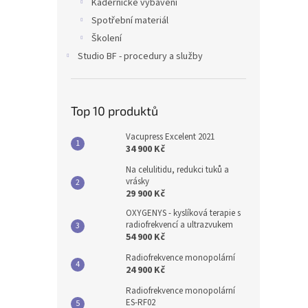
Kadeřnické vybavení
Spotřební materiál
Školení
Studio BF - procedury a služby
Top 10 produktů
Vacupress Excelent 2021
34 900 Kč
Na celulitidu, redukci tuků a
vrásky
29 900 Kč
OXYGENYS - kyslíková terapie s
radiofrekvencí a ultrazvukem
54 900 Kč
Radiofrekvence monopolární
24 900 Kč
Radiofrekvence monopolární
ES-RF02