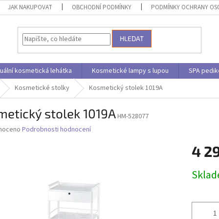
JAK NAKUPOVAT
OBCHODNÍ PODMÍNKY
PODMÍNKY OCHRANY OS
HLEDAT
uální kosmetická lehátka
Kosmetické lampy s lupou
SPA pedik
Kosmetické stolky
Kosmetický stolek 1019A
etický stolek 1019A
HM-528077
né
noceno
Podrobnosti hodnocení
ní
4 2
u
Měrná
Skla
cena:
ek.