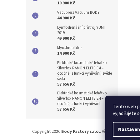
19 900 Kč
Vacupress Vacuum BODY
44 900 Kč
Lymfodrenážní přístroj YUMI
2019
49 900 Kč
Myostimulátor
14 900 Kč
Elektrické kosmetické lehátko
Silverfox RAMON ELITE E4 –
otočné, s funkcí vyhřívání, světle
šedá
57 656 Kč
Elektrické kosmetické lehátko
Silverfox RAMON ELITE E4 –
otočné, s funkcí vyhřívání
Tento web p
57 656 Kč
vyjadřujete s
Z
á
Nastaven
Copyright 2026
Body Factory s.r.o.
. Všechna práva vyhr
p