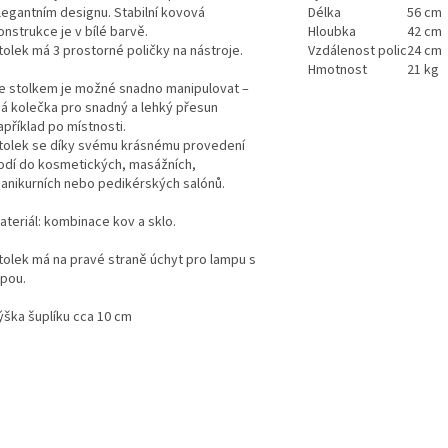
legantním designu. Stabilní kovová
Délka
56 cm
onstrukce je v bílé barvě.
Hloubka
42 cm
tolek má 3 prostorné poličky na nástroje.
Vzdálenost polic
24 cm
Hmotnost
21 kg
e stolkem je možné snadno manipulovat –
á kolečka pro snadný a lehký přesun
apříklad po místnosti.
tolek se díky svému krásnému provedení
odí do kosmetických, masážních,
anikurních nebo pedikérských salónů.
ateriál: kombinace kov a sklo.
tolek má na pravé straně úchyt pro lampu s
upou.
ýška šuplíku cca 10 cm