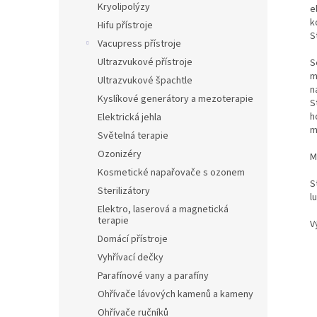
Kryolipolýzy
e
k
Hifu přístroje
S
Vacupress přístroje
Ultrazvukové přístroje
S
m
Ultrazvukové špachtle
n
Kyslíkové generátory a mezoterapie
S
h
Elektrická jehla
m
Světelná terapie
Ozonizéry
M
Kosmetické napařovače s ozonem
S
Sterilizátory
l
Elektro, laserová a magnetická
terapie
V
Domácí přístroje
Vyhřívací dečky
Parafínové vany a parafíny
Ohřívače lávových kamenů a kameny
Ohřívače ručníků