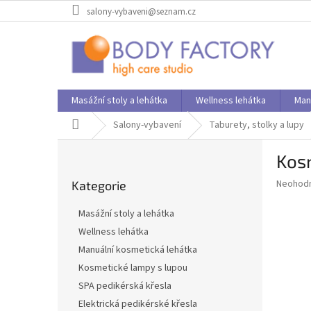
Přejít
salony-vybaveni@seznam.cz
na
obsah
Masážní stoly a lehátka
Wellness lehátka
Man
Domů
Salony-vybavení
Taburety, stolky a lupy
P
Kosm
o
Přeskočit
s
Průměr
Neohod
Kategorie
kategorie
t
hodnoce
r
produkt
Masážní stoly a lehátka
a
je
Wellness lehátka
0,0
n
z
Manuální kosmetická lehátka
n
5
í
Kosmetické lampy s lupou
hvězdič
p
SPA pedikérská křesla
a
Elektrická pedikérské křesla