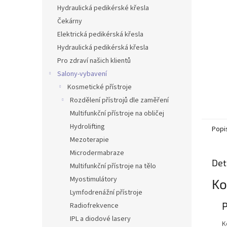
n
Hydraulická pedikérské křesla
e
Čekárny
l
Elektrická pedikérská křesla
Hydraulická pedikérská křesla
Pro zdraví našich klientů
Salony-vybavení
Kosmetické přístroje
Rozdělení přístrojů dle zaměření
Multifunkční přístroje na obličej
Hydrolifting
Popi
Mezoterapie
Microdermabraze
Det
Multifunkční přístroje na tělo
Myostimulátory
Ko
Lymfodrenážní přístroje
Radiofrekvence
IPL a diodové lasery
K