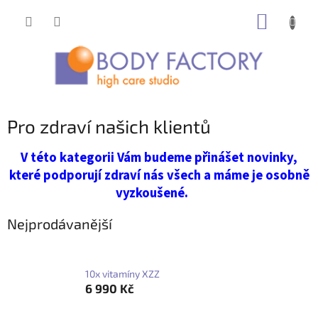
Přejít
NÁKUP
na
obsah
KOŠÍK
Pro zdraví našich klientů
V této kategorii Vám budeme přinášet novinky,
které podporují zdraví nás všech a máme je osobně
vyzkoušené.
Nejprodávanější
10x vitamíny XZZ
6 990 Kč