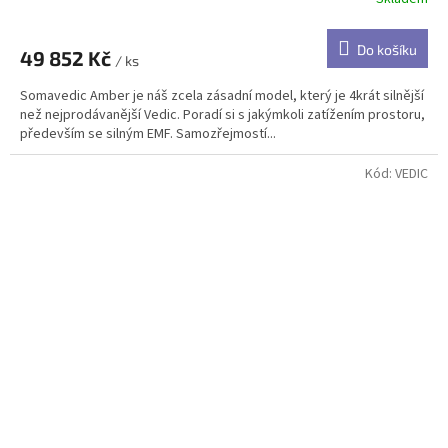
Do košíku
49 852 Kč
/ ks
Somavedic Amber je náš zcela zásadní model, který je 4krát silnější
než nejprodávanější Vedic. Poradí si s jakýmkoli zatížením prostoru,
především se silným EMF. Samozřejmostí...
Kód:
VEDIC