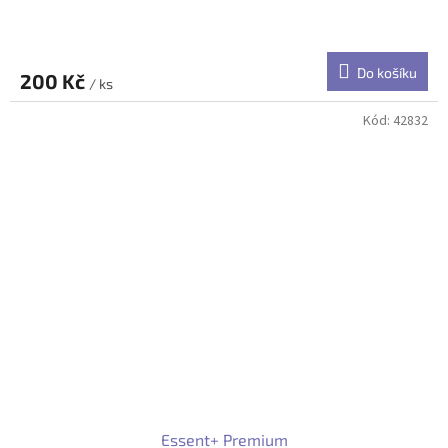
Do košíku
200 Kč
/ ks
Kód:
42832
Essent+ Premium