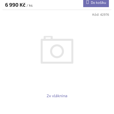
Do košíku
6 990 Kč
/ ks
Kód:
42976
2x vláknina