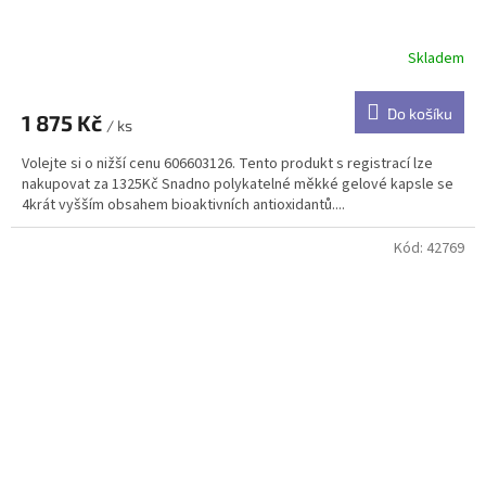
Skladem
Do košíku
1 875 Kč
/ ks
Volejte si o nižší cenu 606603126. Tento produkt s registrací lze
nakupovat za 1325Kč Snadno polykatelné měkké gelové kapsle se
4krát vyšším obsahem bioaktivních antioxidantů....
Kód:
42769