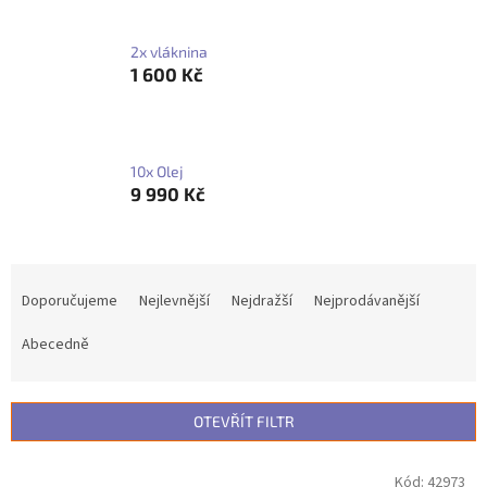
2x vláknina
1 600 Kč
10x Olej
9 990 Kč
Ř
a
Doporučujeme
Nejlevnější
Nejdražší
Nejprodávanější
z
e
Abecedně
n
í
p
OTEVŘÍT FILTR
r
o
V
Kód:
42973