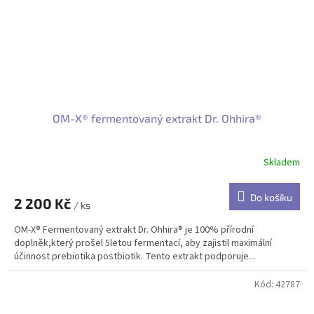
OM-X® fermentovaný extrakt Dr. Ohhira®
Skladem
Do košíku
2 200 Kč
/ ks
OM-X® Fermentovaný extrakt Dr. Ohhira® je 100% přírodní
doplněk,který prošel 5letou fermentací, aby zajistil maximální
účinnost prebiotika postbiotik. Tento extrakt podporuje...
Kód:
42787