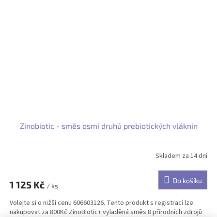
Zinobiotic - směs osmi druhů prebiotických vláknin
Skladem za 14 dní
Do košíku
1 125 Kč
/ ks
Volejte si o nižší cenu 606603126. Tento produkt s registrací lze
nakupovat za 800Kč ZinoBiotic+ vyladěná směs 8 přírodních zdrojů