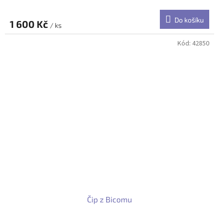
Do košíku
1 600 Kč
/ ks
Kód:
42850
Čip z Bicomu