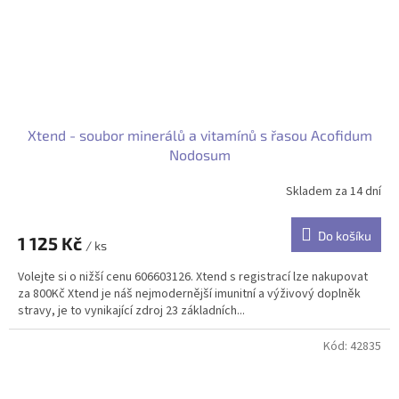
Xtend - soubor minerálů a vitamínů s řasou Acofidum
Nodosum
Skladem za 14 dní
Do košíku
1 125 Kč
/ ks
Volejte si o nižší cenu 606603126. Xtend s registrací lze nakupovat
za 800Kč Xtend je náš nejmodernější imunitní a výživový doplněk
stravy, je to vynikající zdroj 23 základních...
Kód:
42835