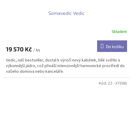
Somavedic Vedic
Skladem
Do košíku
19 570 Kč
/ ks
Vedic, náš bestseller, dostal k výročí nový kabátek, bílé světlo a
výkonnější jádro, což přináší intenzivnější harmonické prostředí do
vašeho domova nebo kanceláře.
Kód:
ZZ - XTEND