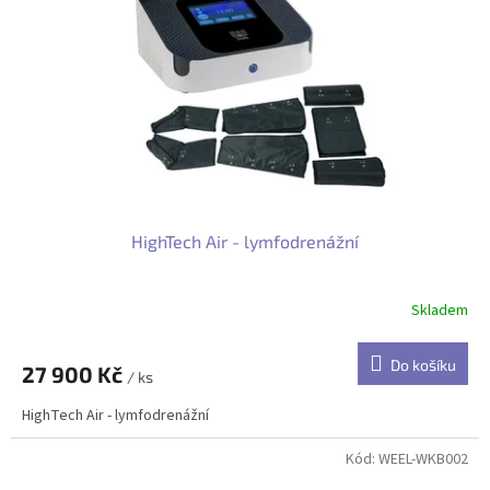
p
r
o
d
u
k
t
ů
HighTech Air - lymfodrenážní
Skladem
Do košíku
27 900 Kč
/ ks
HighTech Air - lymfodrenážní
Kód:
WEEL-WKB002