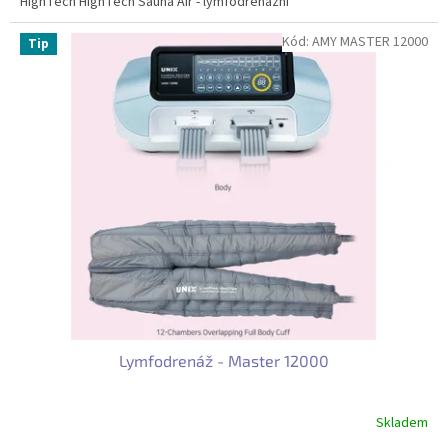
HighTech HighTech Sauna Air - lymfodrenážní
Kód:
AMY MASTER 12000
Tip
Lymfodrenáž - Master 12000
Skladem
Průměrné
hodnocení