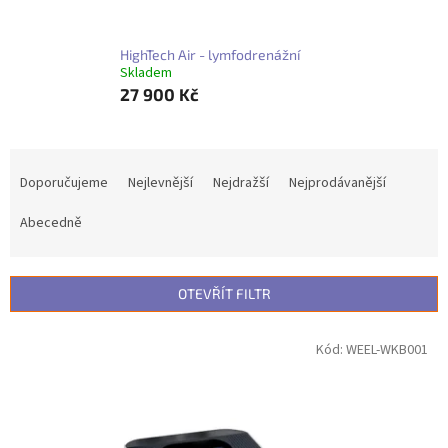
HighTech Air - lymfodrenážní
Skladem
27 900 Kč
Ř
a
Doporučujeme
Nejlevnější
Nejdražší
Nejprodávanější
z
e
Abecedně
n
í
p
OTEVŘÍT FILTR
r
o
V
Kód:
WEEL-WKB001
d
ý
u
p
k
i
t
s
ů