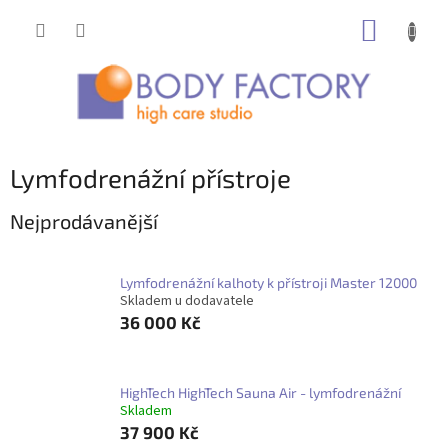
Přejít
NÁKUP
na
obsah
KOŠÍK
Lymfodrenážní přístroje
Nejprodávanější
Lymfodrenážní kalhoty k přístroji Master 12000
Skladem u dodavatele
36 000 Kč
HighTech HighTech Sauna Air - lymfodrenážní
Skladem
37 900 Kč