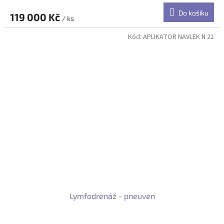
produktu
Do košíku
119 000 Kč
je
/ ks
3,5
z
Kód:
APLIKATOR NAVLEK N 21
5
hvězdiček.
Lymfodrenáž - pneuven