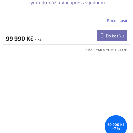
Lymfodrenáž a Vacupress v jednom
Počet kusů
Do košíku
99 990 Kč
/ ks
Kód:
LYMFA YUMI B-8320
69 900 Kč
–7 %