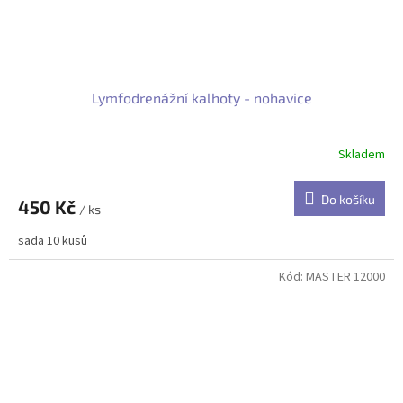
Lymfodrenážní kalhoty - nohavice
Skladem
Do košíku
450 Kč
/ ks
sada 10 kusů
Kód:
MASTER 12000