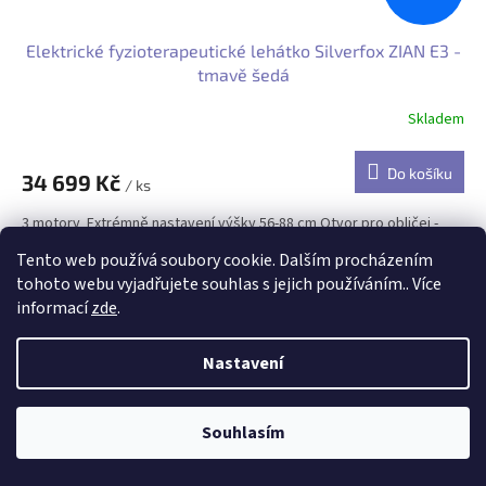
Elektrické fyzioterapeutické lehátko Silverfox ZIAN E3 -
tmavě šedá
Skladem
Do košíku
34 699 Kč
/ ks
3 motory Extrémně nastavení výšky 56-88 cm Otvor pro obličej -
FACE CUT Polštář Ruční ovladač v balení
Tento web používá soubory cookie. Dalším procházením
tohoto webu vyjadřujete souhlas s jejich používáním.. Více
Kód:
KS-CSF2240
informací
zde
.
Nastavení
Souhlasím