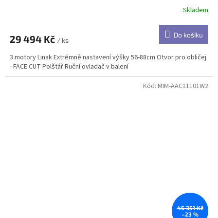
Skladem
Do košíku
29 494 Kč
/ ks
3 motory Linak Extrémně nastavení výšky 56-88cm Otvor pro obličej
- FACE CUT Polštář Ruční ovladač v balení
Kód:
MIM-AAC11101W2
45 351 Kč
–23 %