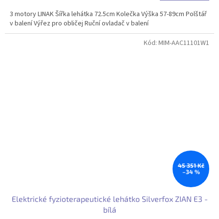
3 motory LINAK Šířka lehátka 72.5cm Kolečka Výška 57-89cm Polštář
v balení Výřez pro obličej Ruční ovladač v balení
Kód:
MIM-AAC11101W1
45 351 Kč
–34 %
Elektrické fyzioterapeutické lehátko Silverfox ZIAN E3 -
bílá