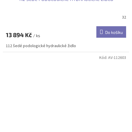
32
Do košíku
13 894 Kč
/ ks
112 šedé podologické hydraulické židlo
Kód:
AV-112603