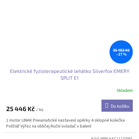
35 102 Kč
–27 %
Elektrické fyzioterapeutické lehátko Silverfox EMERY
SPLIT E1
Skladem
Do košíku
25 446 Kč
/ ks
1 motor LINAK Pneumatické nastavení opěrky 4 sklopné kolečka
Polštář Výřez na obličej Ruční ovladač v balení
Kód:
MIM-AAC11103W1