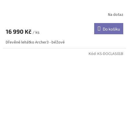
Na dotaz
Do košíku
16 990 Kč
/ ks
Dřevěné lehátko Archer3 - béžové
Kód:
KS-DOCLAS01B