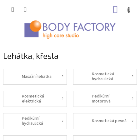
Přejít
NÁKUP
na
obsah
KOŠÍK
Lehátka, křesla
Kosmetická
Masážní lehátka
hydraulická
Kosmetická
Pedikúrní
elektrická
motorová
Pedikúrní
Kosmetická pevná
hydraulická