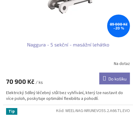
u
k
t
ů
89 000 Kč
–20 %
Naggura - 5 sekční - masážní lehátko
Na dotaz
Do košíku
70 900 Kč
/ ks
Elektrický 5dílný léčebný stůl bez vyhřívání, který lze nastavit do
více poloh, poskytuje optimální flexibilitu a pohodlí.
Kód:
WEEL-NAG-NRUNEVO5S.2.A66.TL.EVO
Tip