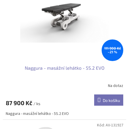
111 900 Kč
–21 %
Naggura - masážní lehátko - 5S.2 EVO
Na dotaz
Průměrné
hodnocení
produktu
Do košíku
87 900 Kč
je
/ ks
5,0
Naggura - masážní lehátko - 5S.2 EVO
z
5
hvězdiček.
Kód:
AV-131927