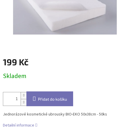
199 Kč
Měrná
Skladem
cena:
Přidat do košíku
Jednorázové kosmetické ubrousky BIO-EKO 50x38cm - 50ks
Detailní informace