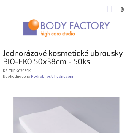
Přejít
NÁKUP
na
obsah
KOŠÍK
Jednorázové kosmetické ubrousky
BIO-EKO 50x38cm - 50ks
KS-EHBK03050K
Průměrné
Neohodnoceno
Podrobnosti hodnocení
hodnocení
produktu
je
0,0
z
5
hvězdiček.