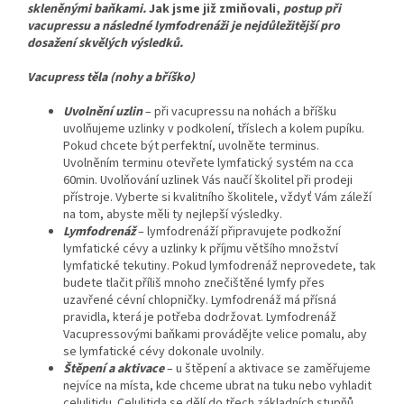
skleněnými baňkami.
Jak jsme již zmiňovali,
postup při
vacupressu a následné lymfodrenáži je nejdůležitější pro
dosažení skvělých výsledků.
Vacupress těla (nohy a bříško)
Uvolnění uzlin
– při vacupressu na nohách a bříšku
uvolňujeme uzlinky v podkolení, tříslech a kolem pupíku.
Pokud chcete být perfektní, uvolněte terminus.
Uvolněním terminu otevřete lymfatický systém na cca
60min. Uvolňování uzlinek Vás naučí školitel při prodeji
přístroje. Vyberte si kvalitního školitele, vždyť Vám záleží
na tom, abyste měli ty nejlepší výsledky.
Lymfodrenáž
– lymfodrenáží připravujete podkožní
lymfatické cévy a uzlinky k příjmu většího množství
lymfatické tekutiny. Pokud lymfodrenáž neprovedete, tak
budete tlačit příliš mnoho znečištěné lymfy přes
uzavřené cévní chlopničky. Lymfodrenáž má přísná
pravidla, která je potřeba dodržovat. Lymfodrenáž
Vacupressovými baňkami provádějte velice pomalu, aby
se lymfatické cévy dokonale uvolnily.
Štěpení a aktivace
– u štěpení a aktivace se zaměřujeme
nejvíce na místa, kde chceme ubrat na tuku nebo vyhladit
celulitidu. Celulitida se dělí do třech základních stupňů.