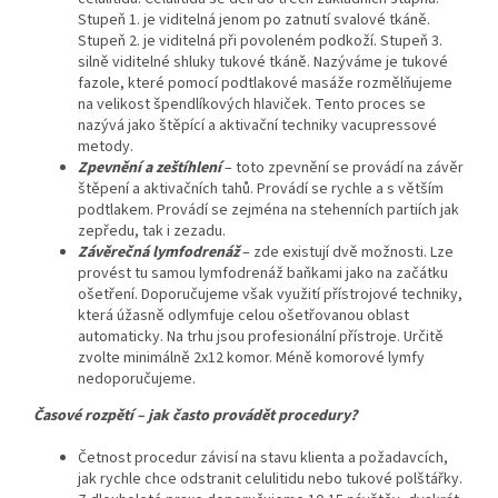
Stupeň 1. je viditelná jenom po zatnutí svalové tkáně.
Stupeň 2. je viditelná při povoleném podkoží. Stupeň 3.
silně viditelné shluky tukové tkáně. Nazýváme je tukové
fazole, které pomocí podtlakové masáže rozmělňujeme
na velikost špendlíkových hlaviček. Tento proces se
nazývá jako štěpící a aktivační techniky vacupressové
metody.
Zpevnění a zeštíhlení
– toto zpevnění se provádí na závěr
štěpení a aktivačních tahů. Provádí se rychle a s větším
podtlakem. Provádí se zejména na stehenních partiích jak
zepředu, tak i zezadu.
Závěrečná lymfodrenáž
– zde existují dvě možnosti. Lze
provést tu samou lymfodrenáž baňkami jako na začátku
ošetření. Doporučujeme však využití přístrojové techniky,
která úžasně odlymfuje celou ošetřovanou oblast
automaticky. Na trhu jsou profesionální přístroje. Určitě
zvolte minimálně 2x12 komor. Méně komorové lymfy
nedoporučujeme.
Časové rozpětí – jak často provádět procedury?
Četnost procedur závisí na stavu klienta a požadavcích,
jak rychle chce odstranit celulitidu nebo tukové polštářky.