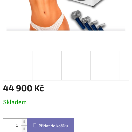
44 900 Kč
Měrná
Skladem
cena:
Přidat do košíku