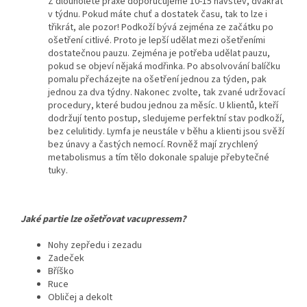
Z dlouholeté praxe doporučujeme 10-15 návštěv, dvakrát
v týdnu. Pokud máte chuť a dostatek času, tak to lze i
třikrát, ale pozor! Podkoží bývá zejména ze začátku po
ošetření citlivé. Proto je lepší udělat mezi ošetřeními
dostatečnou pauzu. Zejména je potřeba udělat pauzu,
pokud se objeví nějaká modřinka. Po absolvování balíčku
pomalu přecházejte na ošetření jednou za týden, pak
jednou za dva týdny. Nakonec zvolte, tak zvané udržovací
procedury, které budou jednou za měsíc. U klientů, kteří
dodržují tento postup, sledujeme perfektní stav podkoží,
bez celulitidy. Lymfa je neustále v běhu a klienti jsou svěží
bez únavy a častých nemocí. Rovněž mají zrychlený
metabolismus a tím tělo dokonale spaluje přebytečné
tuky.
Jaké partie lze ošetřovat vacupressem?
Nohy zepředu i zezadu
Zadeček
Bříško
Ruce
Obličej a dekolt