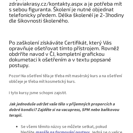
zdraviakrasy.cz/kontakty.aspx a je potřeba mít
s sebou figuranta. Školení je nutné objednat
telefonicky předem. Délka školenéí je 2-3hodiny
dle šikovnosti školeného.
Po zaškolení získáváte Certifikát, který Vás
opravňuje ošetřovat tímto přístrojem. Rovněž
obdrříte navod v ČJ, kompletní grafickou
dokumetaci k ošetřením a v textu popsané
postupy.
Pozor! Na ošetření těla je třeba mít masérský kurs a na ošetření
obličeje je třeba mít kosmetický kurs.
I tyto kursy jsme schopni zajistit.
Jak jednoduše udržet vaše tělo v příjemných proporcích a
dobré kondici? Zajděte si na vacupress, SPM nebo baňkovou
terapii.
Se všemi těmito názvy se můžete setkat, pokud
hledáte
masáže na formování postavy
.
Jedná se o velice