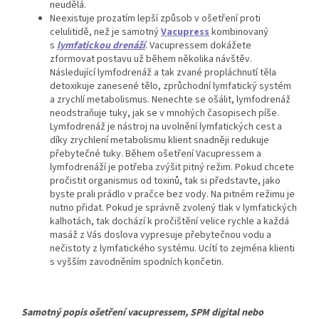
neudělá.
Neexistuje prozatím lepší způsob v ošetření proti
celulitidě, než je samotný
Vacupress
kombinovaný
s
lymfatickou drenáží
. Vacupressem dokážete
zformovat postavu už během několika návštěv.
Následující lymfodrenáž a tak zvané propláchnutí těla
detoxikuje zanesené tělo, zprůchodní lymfatický systém
a zrychlí metabolismus. Nenechte se ošálit, lymfodrenáž
neodstraňuje tuky, jak se v mnohých časopisech píše.
Lymfodrenáž je nástroj na uvolnění lymfatických cest a
díky zrychlení metabolismu klient snadněji redukuje
přebytečné tuky. Během ošetření Vacupressem a
lymfodrenáží je potřeba zvýšit pitný režim. Pokud chcete
pročistit organismus od toxinů, tak si představte, jako
byste prali prádlo v pračce bez vody. Na pitném režimu je
nutno přidat. Pokud je správně zvolený tlak v lymfatických
kalhotách, tak dochází k pročištění velice rychle a každá
masáž z Vás doslova vypresuje přebytečnou vodu a
nečistoty z lymfatického systému. Ucítí to zejména klienti
s vyšším zavodněním spodních končetin.
Samotný popis ošetření vacupressem, SPM digital nebo