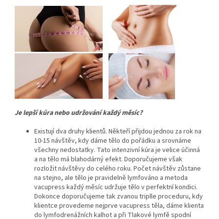
Je lepší kúra nebo udržování každý měsíc?
Existují dva druhy klientů. Někteří přijdou jednou za rok na
10-15 návštěv, kdy dáme tělo do pořádku a srovnáme
všechny nedostatky. Tato intenzivní kúra je velice účinná
a na tělo má blahodárný efekt. Doporučujeme však
rozložit návštěvy do celého roku. Počet návštěv zůstane
na stejno, ale tělo je pravidelně lymfováno a metoda
vacupress každý měsíc udržuje tělo v perfektní kondici.
Dokonce doporučujeme tak zvanou triplle proceduru, kdy
klientce provedeme nejprve vacupress těla, dáme klienta
do lymfodrenážních kalhot a při Tlakové lymfě spodní