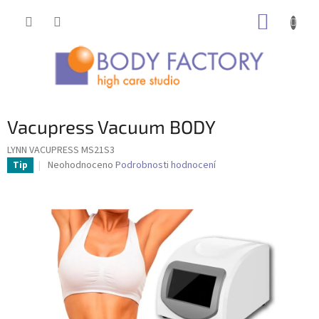
Přejít
NÁKUP
na
obsah
KOŠÍK
Vacupress Vacuum BODY
LYNN VACUPRESS MS21S3
Průměrné
Neohodnoceno
Podrobnosti hodnocení
Tip
hodnocení
produktu
je
0,0
z
5
hvězdiček.