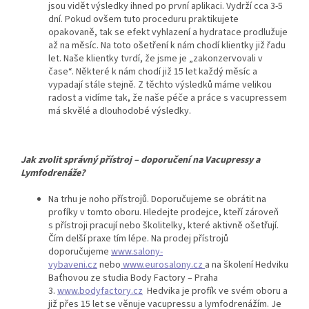
jsou vidět výsledky ihned po první aplikaci. Vydrží cca 3-5
dní. Pokud ovšem tuto proceduru praktikujete
opakovaně, tak se efekt vyhlazení a hydratace prodlužuje
až na měsíc. Na toto ošetření k nám chodí klientky již řadu
let. Naše klientky tvrdí, že jsme je „zakonzervovali v
čase“. Některé k nám chodí již 15 let každý měsíc a
vypadají stále stejně. Z těchto výsledků máme velikou
radost a vidíme tak, že naše péče a práce s vacupressem
má skvělé a dlouhodobé výsledky.
Jak zvolit správný přístroj – doporučení na Vacupressy a
Lymfodrenáže?
Na trhu je noho přístrojů. Doporučujeme se obrátit na
profíky v tomto oboru. Hledejte prodejce, kteří zároveň
s přístroji pracují nebo školitelky, které aktivně ošetřují.
Čím delší praxe tím lépe. Na prodej přístrojů
doporučujeme
www.salony-
vybaveni.cz
nebo
www.eurosalony.cz
a na školení Hedviku
Baťhovou ze studia Body Factory – Praha
3.
www.bodyfactory.cz
Hedvika je profík ve svém oboru a
již přes 15 let se věnuje vacupressu a lymfodrenážím. Je