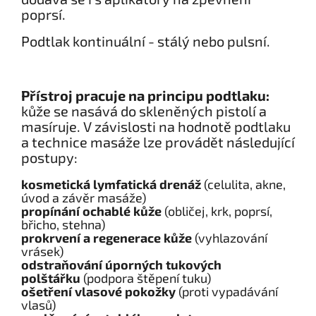
poprsí.
Podtlak kontinuální - stálý nebo pulsní.
Přístroj pracuje na principu podtlaku:
kůže se nasává do skleněných pistolí a
masíruje. V závislosti na hodnotě podtlaku
a technice masáže lze provádět následující
postupy:
kosmetická lymfatická drenáž
(celulita, akne,
úvod a závěr masáže)
propínání ochablé kůže
(obličej, krk, poprsí,
břicho, stehna)
prokrvení a regenerace kůže
(vyhlazování
vrásek)
odstraňování úporných tukových
polštářku
(podpora štěpení tuku)
ošetření vlasové pokožky
(proti vypadávání
vlasů)