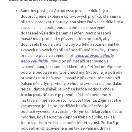
Samotný postup u Vacupressu je velice důležitý a
doporučujeme školení u opravdových profíků, kteří umí s
přístroji pracovat. Postupy jsou skutečně velice důležité a
závisí na nich spokojenost klienta a samozřejmě
dosažené výsledky během ošetření. Vacupressová
masáž musí probíhat v přizvednutém podkoží, aby
docházelo k co největšímu úbytku tuků a rozmělnění tak
zvaných tukových fazolí na špendlíkové hlavičky. Tento
princip se používá zejména při
odstraňovaní celulity
nebo celulitidy
. Pokud by při masáži pracovalo ve
svalové tkáni, tak bude mít klient při ošetření nepříjemné
pocity a budou se mu tvořit modřiny. Skutečně je potřeba
provádět tuto baňkovou masáž v přizvednutém podkoží.
Dalším důležitým prvkem je vhodně zvolená síla podtlaku.
Nelze udat paušálně, jelikož se každé podkoží chová
trochu jinak. Některé je pevné, některé povolené. V
nastavení hraje velkou roli i citlivost klienta. Zajímavostí u
Vacupressu je, že po prodělání balíčku ošetření je
podkoží vycvičeno a ženám, kterým se dělají velice často
modřiny, když se doma klepnou třeba o šuplík, tak se
tento syndrom rychlých modřin téměř vyruší. Podkoží je
po ošetřeních zpevněné a jen tak se Vám modřinka