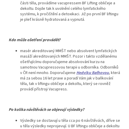
části těla, provádíme vacupressem BF Lifting obličeje a
dekoltu. Dojde tak k uvolnění celého lymfatického
systému, k pročištění a detoxikaci. Již po první BF liftingu
je pleť krásně hydratovaná a vypnutá.
Kdo může ošetření provádět?
masér akreditovaný MMŠT nebo absolvent lymfatických
masáží akreditovaných MMŠT. Pozor i takto vzdělanému
ošetřujícímu doporučujeme absolvování kurzu na
samotnou Vacupressovou terapii u odborníka. Odborníků
v ČR není mnoho. Doporučujeme
Hedviku Baťhovou
, která
má za sebou 16 let praxe a poradí Vám jak v baňkování
těla, tak v liftingu obličeje a dekoltu, který se rovněž
provádí přístroji Vacupress.
Po kolika návštěvách se objevují výsledky?
Výsledky se dostavují u těla cca po 6 návštěvách, dříve se
u těla výsledky neprojevují. U BF liftingu obličeje a dekoltu