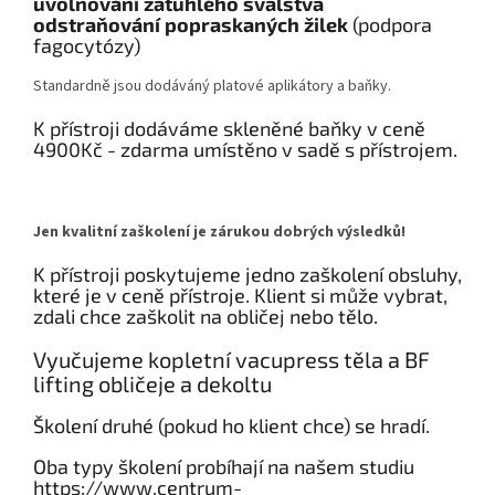
uvolňování zatuhlého svalstva
odstraňování popraskaných žilek
(podpora
fagocytózy)
Standardně jsou dodáváný platové aplikátory a baňky.
K přístroji dodáváme skleněné baňky v ceně
4900Kč - zdarma umístěno v sadě s přístrojem.
Jen kvalitní zaškolení je zárukou dobrých výsledků!
K přístroji poskytujeme jedno zaškolení obsluhy,
které je v ceně přístroje. Klient si může vybrat,
zdali chce zaškolit na obličej nebo tělo.
Vyučujeme kopletní vacupress těla a BF
lifting obličeje a dekoltu
Školení druhé (pokud ho klient chce) se hradí.
Oba typy školení probíhají na našem studiu
https://www.centrum-