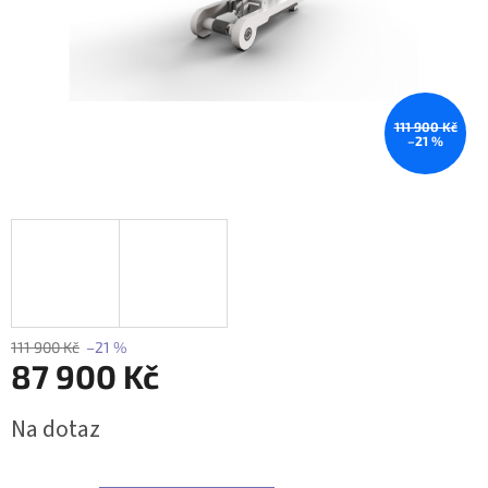
111 900 Kč
–21 %
111 900 Kč
–21 %
87 900 Kč
Měrná
Na dotaz
cena: