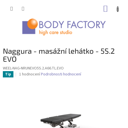
Přejít
NÁKUP
na
obsah
KOŠÍK
Naggura - masážní lehátko - 5S.2
EVO
WEEL-NAG-NRUNEVO5S.2.A66.TL.EVO
Průměrné
1 hodnocení
Podrobnosti hodnocení
Tip
hodnocení
produktu
je
5,0
z
5
hvězdiček.