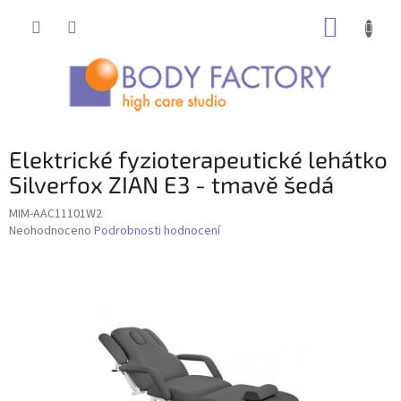
Přejít
NÁKUP
na
obsah
KOŠÍK
Elektrické fyzioterapeutické lehátko
Silverfox ZIAN E3 - tmavě šedá
MIM-AAC11101W2
Průměrné
Neohodnoceno
Podrobnosti hodnocení
hodnocení
produktu
je
0,0
z
5
hvězdiček.