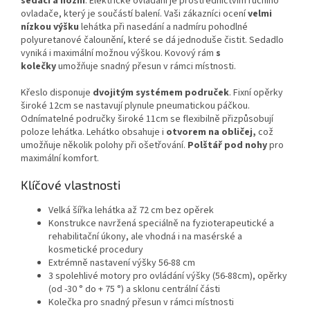
sedací a nožní
. Elektrické ovládání je prostřednictvím ručního
ovladače, který je součástí balení. Vaši zákazníci ocení
velmi
nízkou výšku
lehátka při nasedání a nadmíru pohodlné
polyuretanové čalounění, které se dá jednoduše čistit. Sedadlo
vyniká i maximální možnou výškou. Kovový rám
s
kolečky
umožňuje snadný přesun v rámci místnosti.
Křeslo disponuje
dvojitým systémem područek
. Fixní opěrky
široké 12cm se nastavují plynule pneumatickou páčkou.
Odnímatelné područky široké 11cm se flexibilně přizpůsobují
poloze lehátka. Lehátko obsahuje i
otvorem na obličej,
což
umožňuje několik polohy při ošetřování.
Polštář pod nohy
pro
maximální komfort.
Klíčové vlastnosti
Velká šířka lehátka až 72 cm bez opěrek
Konstrukce navržená speciálně na fyzioterapeutické a
rehabilitační úkony, ale vhodná i na masérské a
kosmetické procedury
Extrémně nastavení výšky 56-88 cm
3 spolehlivé motory pro ovládání výšky (56-88cm), opěrky
(od -30 ° do + 75 °) a sklonu centrální části
Kolečka pro snadný přesun v rámci místnosti