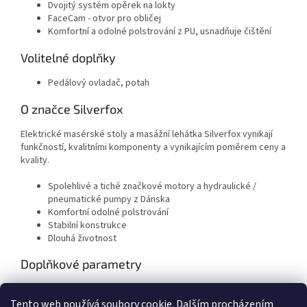
Dvojitý systém opěrek na lokty
FaceCam - otvor pro obličej
Komfortní a odolné polstrování z PU, usnadňuje čištění
Volitelné doplňky
Pedálový ovladač, potah
O značce Silverfox
Elektrické masérské stoly a masážní lehátka Silverfox vynikají
funkčností, kvalitními komponenty a vynikajícím poměrem ceny a
kvality.
Spolehlivé a tiché značkové motory a hydraulické /
pneumatické pumpy z Dánska
Komfortní odolné polstrování
Stabilní konstrukce
Dlouhá životnost
Doplňkové parametry
Kategorie
:
Fyzioterapeutická lehátka
Tento web používá soubory cookie. Dalším procházením
Hmotnost
:
92 kg