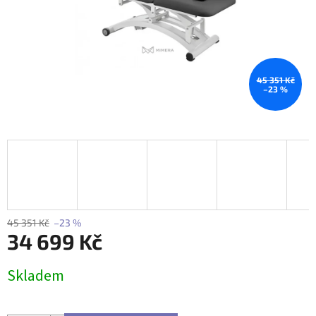
45 351 Kč
–23 %
45 351 Kč
–23 %
34 699 Kč
Měrná
Skladem
cena: