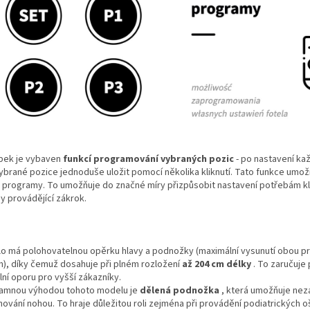
bek je vybaven
funkcí programování vybraných pozic
- po nastavení ka
ybrané pozice jednoduše uložit pomocí několika kliknutí.
Tato funkce umožň
i programy.
To umožňuje do značné míry přizpůsobit nastavení potřebám kli
y provádějící zákrok.
lo má polohovatelnou opěrku hlavy a podnožky (maximální vysunutí obou pr
m), díky čemuž dosahuje při plném rozložení
až 204 cm délky
.
To zaručuje 
lní oporu pro vyšší zákazníky.
amnou výhodou tohoto modelu je
dělená podnožka
, která umožňuje nez
hování nohou.
To hraje důležitou roli zejména při provádění podiatrických o