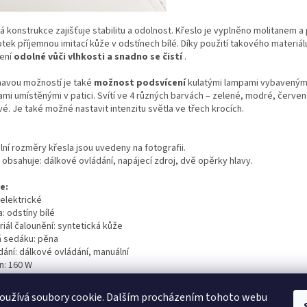
 konstrukce zajišťuje stabilitu a odolnost.
Křeslo je vyplněno molitanem a
tek příjemnou imitací kůže v odstínech bílé.
Díky použití takového materiál
ení
odolné vůči vlhkosti a snadno se čistí
.
mavou možností je také
možnost podsvícení
kulatými lampami vybaveným
ami umístěnými v patici.
Svítí ve 4 různých barvách – zelené, modré, červen
vé.
Je také možné nastavit intenzitu světla ve třech krocích.
lní rozměry křesla jsou uvedeny na fotografii.
 obsahuje: dálkové ovládání, napájecí zdroj, dvě opěrky hlavy.
e:
 elektrické
: odstíny bílé
iál čalounění: syntetická kůže
ň sedáku: pěna
dání: dálkové ovládání, manuální
n: 160 W
í: 220-240 V
oužívá soubory cookie. Dalším procházením tohoto webu