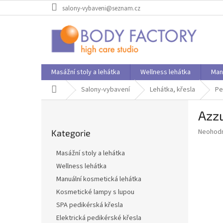
Přejít
salony-vybaveni@seznam.cz
na
obsah
Masážní stoly a lehátka
Wellness lehátka
Man
Domů
Salony-vybavení
Lehátka, křesla
Pe
P
Azzu
o
Přeskočit
s
Průměr
Neohod
Kategorie
kategorie
t
hodnoce
r
produkt
Masážní stoly a lehátka
a
je
Wellness lehátka
0,0
n
z
Manuální kosmetická lehátka
n
5
í
Kosmetické lampy s lupou
hvězdič
p
SPA pedikérská křesla
a
Elektrická pedikérské křesla