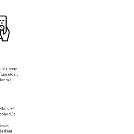
ždé roviny
uje uložit
enta i
vků o +/-
pohodlí a
ávislé
šetření