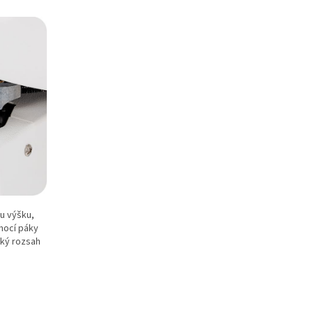
ou výšku,
ocí páky
lký rozsah