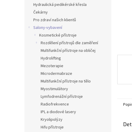
n
Hydraulická pedikérské křesla
e
Čekárny
l
Pro zdraví našich klientů
Salony-vybavení
Kosmetické přístroje
Rozdělení přístrojů dle zaměření
Multifunkční přístroje na obličej
Hydrolifting
Mezoterapie
Microdermabraze
Multifunkční přístroje na tělo
Myostimulátory
Lymfodrenážní přístroje
Radiofrekvence
Popi
IPL a diodové lasery
Kryolipolýzy
Det
Hifu přístroje