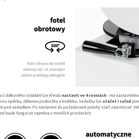
cí dálkového ovládání lze křeslo
nastavit ve 4 rovinách
- má nastaviteln
vou opěrku, dělenou podnožku a kolébku.
Sedačku lze
otáčet i ručně
pom
té pod sedadlem.
Po nastavení do požadované polohy stačí zaaretovat.
Ve
ení bude fungovat zejména v menších prostorách.