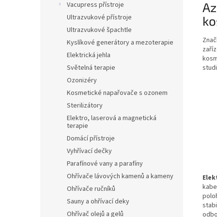
Az
Vacupress přístroje
Ultrazvukové přístroje
ko
Ultrazvukové špachtle
Znač
Kyslíkové generátory a mezoterapie
zaříz
Elektrická jehla
kosm
studi
Světelná terapie
Ozonizéry
Kosmetické napařovače s ozonem
Sterilizátory
Elektro, laserová a magnetická
terapie
Domácí přístroje
Vyhřívací dečky
Parafínové vany a parafíny
Ohřívače lávových kamenů a kameny
Elek
kabe
Ohřívače ručníků
poloh
Sauny a ohřívací deky
stabi
Ohřívač olejů a gelů
odbo