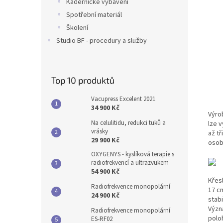
Kadeřnické vybavení
Spotřební materiál
Školení
Studio BF - procedury a služby
Top 10 produktů
Vacupress Excelent 2021
34 900 Kč
Výro
Na celulitidu, redukci tuků a
lze v
vrásky
až tř
29 900 Kč
osob
OXYGENYS - kyslíková terapie s
radiofrekvencí a ultrazvukem
54 900 Kč
Křes
Radiofrekvence monopolární
17 c
24 900 Kč
stabi
Význ
Radiofrekvence monopolární
polo
ES-RF02