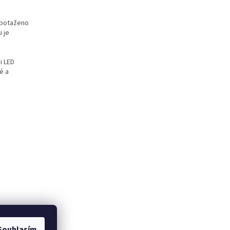
 potaženo
u je
i LED
é a
Souhlasím