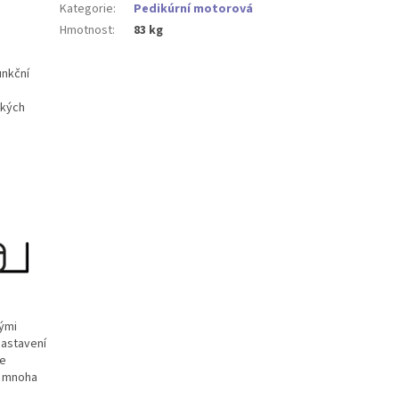
Kategorie
:
Pedikúrní motorová
Hmotnost
:
83 kg
unkční
ckých
nými
nastavení
se
 v mnoha