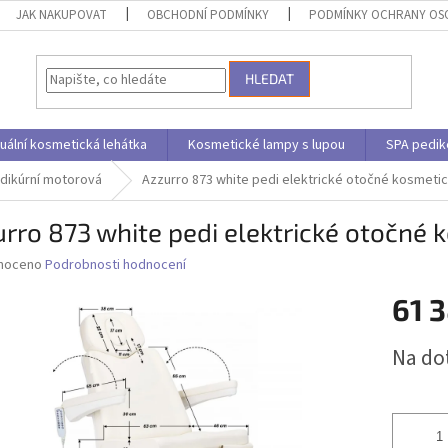
JAK NAKUPOVAT
OBCHODNÍ PODMÍNKY
PODMÍNKY OCHRANY OS
HLEDAT
uální kosmetická lehátka
Kosmetické lampy s lupou
SPA pedik
dikúrní motorová
Azzurro 873 white pedi elektrické otočné kosmetic
rro 873 white pedi elektrické otočné 
né
noceno
Podrobnosti hodnocení
ní
61 
u
Měrná
Na do
cena:
ek.