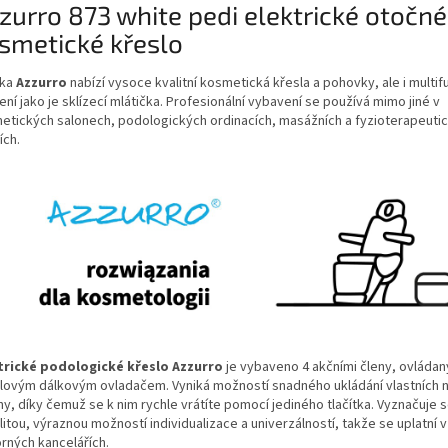
zurro 873 white pedi elektrické otočné
smetické křeslo
ka
Azzurro
nabízí vysoce kvalitní kosmetická křesla a pohovky, ale i multif
ení jako je sklízecí mlátička.
Profesionální vybavení se používá mimo jiné v
etických salonech, podologických ordinacích, masážních a fyzioterapeuti
ích.
trické podologické křeslo Azzurro
je vybaveno 4 akčními členy, ovláda
lovým dálkovým ovladačem.
Vyniká možností snadného ukládání vlastních 
y, díky čemuž se k nim rychle vrátíte pomocí jediného tlačítka.
Vyznačuje 
litou, výraznou možností individualizace a univerzálností, takže se uplatní
rných kancelářích.