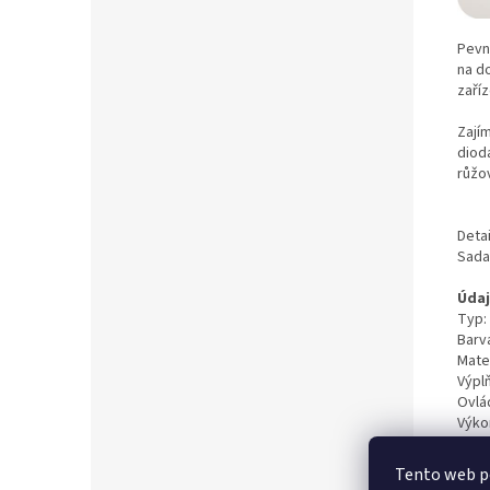
Pevná
na do
zaříz
Zají
diod
růžo
Detai
Sada
Údaj
Typ:
Barva
Mater
Výpl
Ovlá
Výko
Napět
Tento web p