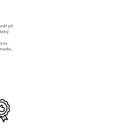
dit při
telný
 jsou
e madlo,