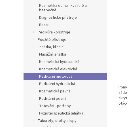
Kosmetika doma - kvalitně a
bezpečně
Diagnostické přístroje
Bazar
Pedikúra - přístroje
Použité přístroje
Lehátka, křesla
Masážní lehátka
Kosmetická hydraulická
Kosmetická elektrická
Pedikúrní motorová
Pedikúrní hydraulická
Pomo
Kosmetická pevná
zádo
skry
Pedikúrní pevná
otáč
Tetování - potřeby
Fyzioterapeutická lehátka
Taburety, stolky a lupy