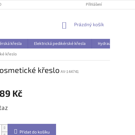
OBNÍCH ÚDAJŮ
Přihlášení
NÁKUPNÍ
Prázdný košík
KOŠÍK
érská křesla
Elektrická pedikérské křesla
Hydraulická pedikér
ké křeslo
kosmetické křeslo
AV-144741
389 Kč
taz
Přidat do košíku