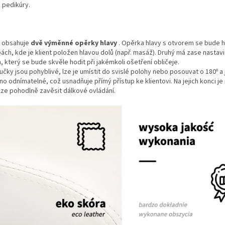
 pedikúry.
 obsahuje
dvě výměnné opěrky hlavy
.
Opěrka hlavy s otvorem se bude ho
ách, kde je klient položen hlavou dolů (např. masáž).
Druhý má zase nastavi
, který se bude skvěle hodit při jakémkoli ošetření obličeje.
čky jsou pohyblivé, lze je umístit do svislé polohy nebo posouvat o 180º a
no odnímatelné, což usnadňuje přímý přístup ke klientovi.
Na jejich konci j
lze pohodlně zavěsit dálkové ovládání.