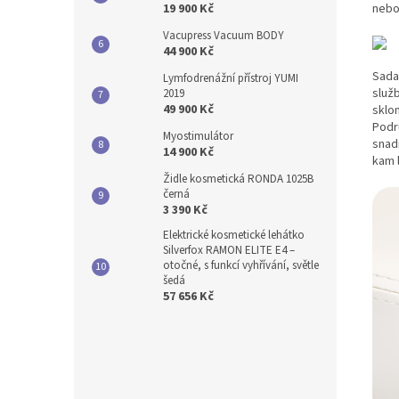
nebo
19 900 Kč
Vacupress Vacuum BODY
44 900 Kč
Sada
Lymfodrenážní přístroj YUMI
služb
2019
49 900 Kč
sklon
Podru
Myostimulátor
snad
14 900 Kč
kam 
Židle kosmetická RONDA 1025B
černá
3 390 Kč
Elektrické kosmetické lehátko
Silverfox RAMON ELITE E4 –
otočné, s funkcí vyhřívání, světle
šedá
57 656 Kč