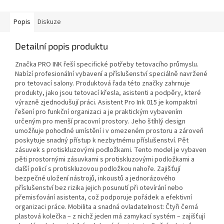
Popis
Diskuze
Detailní popis produktu
Značka PRO INK řeší specifické potřeby tetovacího průmyslu.
Nabízí profesionální vybavení a příslušenství speciálně navržené
pro tetovací salony. Produktová řada této značky zahrnuje
produkty, jako jsou tetovací křesla, asistenti a podpěry, které
výrazně zjednodušují práci. Asistent Pro Ink 015 je kompaktní
řešení pro funkční organizaci a je praktickým vybavením
určeným pro menší pracovní prostory. Jeho štíhlý design
umožňuje pohodlné umístění i v omezeném prostoru a zároveň
poskytuje snadný přístup k nezbytnému příslušenství. Pět
zásuvek s protiskluzovými podložkami. Tento model je vybaven
pěti prostornými zásuvkami s protiskluzovými podložkami a
další policí s protiskluzovou podložkou nahoře. Zajišťují
bezpečné uložení nástrojů, inkoustů a jednorázového
příslušenství bez rizika jejich posunutí při otevírání nebo
přemisťování asistenta, což podporuje pořádek a efektivní
organizaci práce. Mobilita a snadná ovladatelnost: Čtyři černá
plastová kolečka – z nichž jeden má zamykací systém – zajišťují