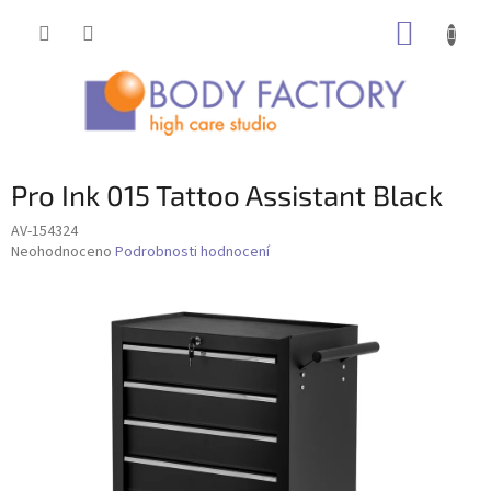
Přejít
NÁKUP
na
obsah
KOŠÍK
Pro Ink 015 Tattoo Assistant Black
AV-154324
Průměrné
Neohodnoceno
Podrobnosti hodnocení
hodnocení
produktu
je
0,0
z
5
hvězdiček.