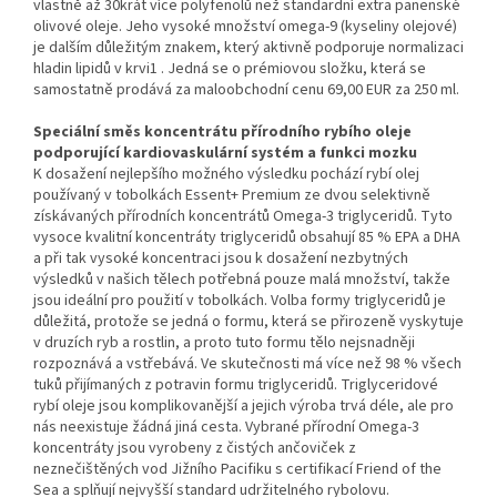
vlastně až 30krát více polyfenolů než standardní extra panenské
olivové oleje. Jeho vysoké množství omega-9 (kyseliny olejové)
je dalším důležitým znakem, který aktivně podporuje normalizaci
hladin lipidů v krvi1 . Jedná se o prémiovou složku, která se
samostatně prodává za maloobchodní cenu 69,00 EUR za 250 ml.
Speciální směs koncentrátu přírodního rybího oleje
podporující kardiovaskulární systém a funkci mozku
K dosažení nejlepšího možného výsledku pochází rybí olej
používaný v tobolkách Essent+ Premium ze dvou selektivně
získávaných přírodních koncentrátů Omega-3 triglyceridů. Tyto
vysoce kvalitní koncentráty triglyceridů obsahují 85 % EPA a DHA
a při tak vysoké koncentraci jsou k dosažení nezbytných
výsledků v našich tělech potřebná pouze malá množství, takže
jsou ideální pro použití v tobolkách. Volba formy triglyceridů je
důležitá, protože se jedná o formu, která se přirozeně vyskytuje
v druzích ryb a rostlin, a proto tuto formu tělo nejsnadněji
rozpoznává a vstřebává. Ve skutečnosti má více než 98 % všech
tuků přijímaných z potravin formu triglyceridů. Triglyceridové
rybí oleje jsou komplikovanější a jejich výroba trvá déle, ale pro
nás neexistuje žádná jiná cesta. Vybrané přírodní Omega-3
koncentráty jsou vyrobeny z čistých ančoviček z
neznečištěných vod Jižního Pacifiku s certifikací Friend of the
Sea a splňují nejvyšší standard udržitelného rybolovu.