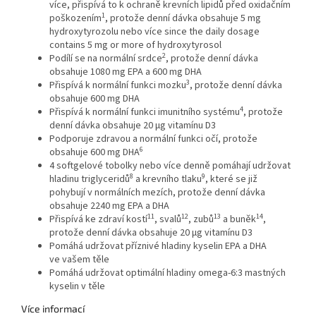
více, přispívá to k ochraně krevních lipidů před oxidačním
1
poškozením
, protože denní dávka obsahuje 5 mg
hydroxytyrozolu nebo více since the daily dosage
contains 5 mg or more of hydroxytyrosol
2
Podílí se na normální srdce
, protože denní dávka
obsahuje 1080 mg EPA a 600 mg DHA
3
Přispívá k normální funkci mozku
, protože denní dávka
obsahuje 600 mg DHA
4
Přispívá k normální funkci imunitního systému
, protože
denní dávka obsahuje 20 µg vitamínu D3
Podporuje zdravou a normální funkci očí, protože
6
obsahuje 600 mg DHA
4 softgelové tobolky nebo více denně pomáhají udržovat
8
9
hladinu triglyceridů
a krevního tlaku
, které se již
pohybují v normálních mezích, protože denní dávka
obsahuje 2240 mg EPA a DHA
11
12
13
14
Přispívá ke zdraví kostí
, svalů
, zubů
a buněk
,
protože denní dávka obsahuje 20 μg vitamínu D3
Pomáhá udržovat příznivé hladiny kyselin EPA a DHA
ve vašem těle
Pomáhá udržovat optimální hladiny omega-6:3 mastných
kyselin v těle
Více informací