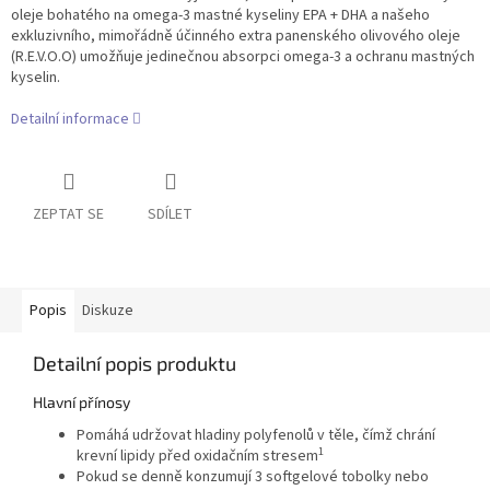
oleje bohatého na omega-3 mastné kyseliny EPA + DHA a našeho
exkluzivního, mimořádně účinného extra panenského olivového oleje
(R.E.V.O.O) umožňuje jedinečnou absorpci omega-3 a ochranu mastných
kyselin.
Detailní informace
ZEPTAT SE
SDÍLET
Popis
Diskuze
Detailní popis produktu
Hlavní přínosy
Pomáhá udržovat hladiny polyfenolů v těle, čímž chrání
1
krevní lipidy před oxidačním stresem
Pokud se denně konzumují 3 softgelové tobolky nebo