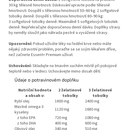
30 kg tělesné hmotnosti. Dávkování upravte podle tělesné
hmotnosti. Dospělí s tělesnou hmotností 50–60 kg: 2 softgelové
tobolky denně. Dospělí s tělesnou hmotností 80–90 kg:
3 softgelové tobolky denně. Maximálně 5 softgelových tobolek
denně. Nepřekračujte doporučenou denní dávku. Doplňky stravy
by neměly sloužit jako náhrada pestré a vyvážené stravy.
Upozornění:
Pokud užíváte léky na ředění krve nebo máte
nějaký zdravotní problém, poraďte se se svým lékařem dříve,
než začnete Essent+ Premium užívat.
Uchovávání:
Skladujte na tmavém suchém místě při pokojové
teplotě nebo v lednici. Uchovávejte mimo dosah dětí.
Údaje o potravinovém doplňku
Nutriční hodnota
2 želatinové
3 želatinové
a obsah v:
tobolky
tobolky
Rybí olej
1600 mg
2400 mg
Mastné omega-3
1120 mg
1680 mg
kyseliny
z toho EPA
720 mg
1080 mg
z toho DHA
400 mg
600 mg
Olivový olej
340 mg
510 mg