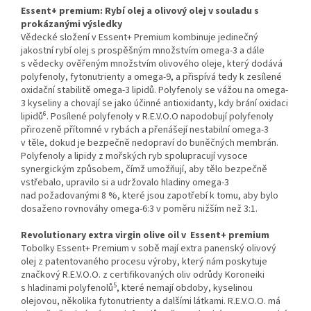
Essent+ premium: Rybí olej a olivový olej v souladu s
prokázanými výsledky
Vědecké složení v Essent+ Premium kombinuje jedinečný
jakostní rybí olej s prospěšným množstvím omega-3 a dále
s vědecky ověřeným množstvím olivového oleje, který dodává
polyfenoly, fytonutrienty a omega-9, a přispívá tedy k zesílené
oxidační stabilitě omega-3 lipidů. Polyfenoly se vážou na omega-
3 kyseliny a chovají se jako účinné antioxidanty, kdy brání oxidaci
6
lipidů
. Posílené polyfenoly v R.E.V.O.O napodobují polyfenoly
přirozeně přítomné v rybách a přenášejí nestabilní omega-3
v těle, dokud je bezpečně nedopraví do buněčných membrán.
Polyfenoly a lipidy z mořských ryb spolupracují vysoce
synergickým způsobem, čímž umožňují, aby tělo bezpečně
vstřebalo, upravilo si a udržovalo hladiny omega-3
nad požadovanými 8 %, které jsou zapotřebí k tomu, aby bylo
dosaženo rovnováhy omega-6:3 v poměru nižším než 3:1.
Revolutionary extra virgin olive oil v Essent+ premium
Tobolky Essent+ Premium v sobě mají extra panenský olivový
olej z patentovaného procesu výroby, který nám poskytuje
značkový R.E.V.O.O. z certifikovaných oliv odrůdy Koroneiki
5
s hladinami polyfenolů
, které nemají obdoby, kyselinou
olejovou, několika fytonutrienty a dalšími látkami. R.E.V.O.O. má