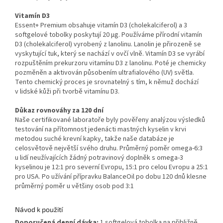
Vitamín D3
Essent+ Premium obsahuje vitamín D3 (cholekalciferol) a 3
softgelové tobolky poskytují 20 µg. Používáme přírodní vitamín
D3 (cholekalciferol) vyrobený z lanolinu. Lanolin je přirozeně se
vyskytující tuk, který se nachází v ovčí vlně. Vitamín D3 se vyrábí
rozpuštěním prekurzoru vitamínu D3 z lanolinu. Poté je chemicky
pozměněn a aktivován působením ultrafialového (UV) světla.
Tento chemický proces je srovnatelný s tím, k němuž dochází
v lidské kůži při tvorbě vitamínu D3.
Důkaz rovnováhy za 120 dní
Naše certifikované laboratoře byly pověřeny analýzou výsledků
testování na přítomnost jedenácti mastných kyselin v krvi
metodou suché krevní kapky, takže naše databáze je
celosvětově největší svého druhu. Průměrný poměr omega-6:3
u lidí neužívajících žádný potravinový doplněk s omega-3
kyselinou je 12:1 pro severní Evropu, 15:1 pro celou Evropu a 25:1
pro USA. Po užívání přípravku BalanceOil po dobu 120 dnů klesne
průměrný poměr u většiny osob pod 3:1
Návod k použití
Doporučená denní dávka:
1 softgelová tobolka na přibližně