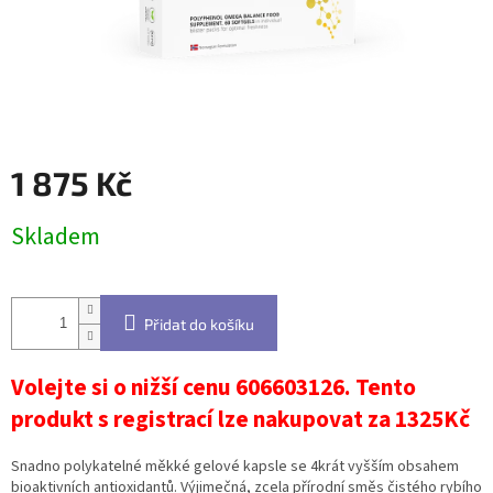
1 875 Kč
Měrná
Skladem
cena:
Přidat do košíku
Volejte si o nižší cenu 606603126. Tento
produkt s registrací lze nakupovat za 1325Kč
Snadno polykatelné měkké gelové kapsle se 4krát vyšším obsahem
bioaktivních antioxidantů. Výjimečná, zcela přírodní směs čistého rybího