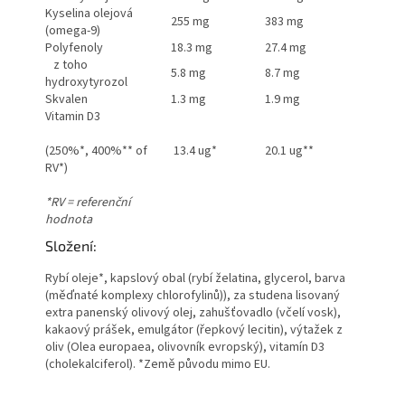
Kyselina olejová
255 mg
383 mg
(omega-9)
Polyfenoly
18.3 mg
27.4 mg
z toho
5.8 mg
8.7 mg
hydroxytyrozol
Skvalen
1.3 mg
1.9 mg
Vitamin D3
(250%*, 400%** of
13.4 ug*
20.1 ug**
RV*)
*RV = referenční
hodnota
Složení:
Rybí oleje*, kapslový obal (rybí želatina, glycerol, barva
(měďnaté komplexy chlorofylinů)), za studena lisovaný
extra panenský olivový olej, zahušťovadlo (včelí vosk),
kakaový prášek, emulgátor (řepkový lecitin), výtažek z
oliv (Olea europaea, olivovník evropský), vitamín D3
(cholekalciferol). *Země původu mimo EU.