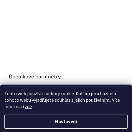
Doplňkové parametry
Kategorie
:
Pro zdraví našich klientů
Tento web používá soubory cookie. Dalším procházením
Hmotnost
:
0.2 kg
tohoto webu vyjadřujete souhlas s jejich používáním.. Více
informací
zde
.
Z
á
Nastavení
Vytvořil Shoptet
p
a