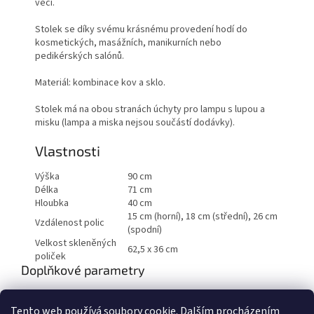
věcí.
Stolek se díky svému krásnému provedení hodí do
kosmetických, masážních, manikurních nebo
pedikérských salónů.
Materiál: kombinace kov a sklo.
Stolek má na obou stranách úchyty pro lampu s lupou a
misku (lampa a miska nejsou součástí dodávky).
Vlastnosti
Výška
90 cm
Délka
71 cm
Hloubka
40 cm
15 cm (horní), 18 cm (střední), 26 cm
Vzdálenost polic
(spodní)
Velkost skleněných
62,5 x 36 cm
poliček
Doplňkové parametry
Kategorie
:
Kosmetické stolky
Tento web používá soubory cookie. Dalším procházením
Hmotnost
:
15 kg