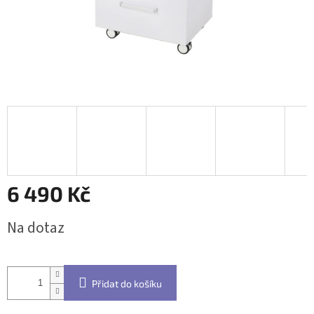
6 490 Kč
Měrná
Na dotaz
cena:
Přidat do košíku