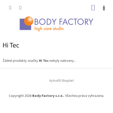
Přejít
NÁKUP
na
obsah
KOŠÍK
Hi Tec
Žádné produkty značky
Hi Tec
nebyly nalezeny...
Z
á
Vytvořil Shoptet
p
a
t
Copyright 2026
Body Factory s.r.o.
. Všechna práva vyhrazena.
í