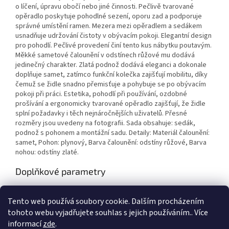
o líčení, úpravu obočí nebo jiné činnosti. Pečlivě tvarované
opěradlo poskytuje pohodlné sezení, oporu zad a podporuje
správné umístění ramen. Mezera mezi opěradlem a sedákem
usnadňuje udržování čistoty v obývacím pokoji. Elegantní design
pro pohodlí. Pečlivé provedení činí tento kus nábytku poutavým.
Měkké sametové čalounění v odstínech růžové mu dodává
jedinečný charakter. Zlatá podnož dodává eleganci a dokonale
doplňuje samet, zatímco funkční kolečka zajišťují mobilitu, díky
čemuž se židle snadno přemisťuje a pohybuje se po obývacím
pokoji při práci. Estetika, pohodlí při používání, ozdobné
prošívání a ergonomicky tvarované opěradlo zajišťují, že židle
splní požadavky i těch nejnáročnějších uživatelů. Přesné
rozměry jsou uvedeny na fotografii. Sada obsahuje: sedák,
podnož s pohonem a montážní sadu. Detaily: Materiál čalounění:
samet, Pohon: plynový, Barva čalounění: odstíny růžové, Barva
nohou: odstíny zlaté.
Doplňkové parametry
Kategorie
:
Křesla
Tento web používá soubory cookie. Dalším procházením
EAN
:
5906717461002
tohoto webu vyjadřujete souhlas s jejich používáním.. Více
informací
zde
.