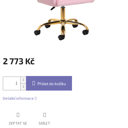
2 773 Kč
Měrná
cena:
Přidat do košíku
Detailní informace
ZEPTAT SE
SDÍLET