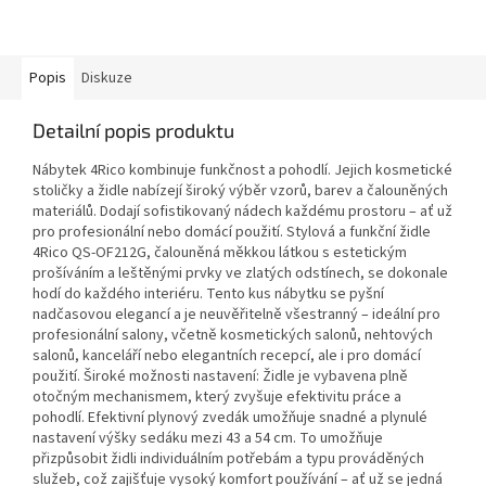
Popis
Diskuze
Detailní popis produktu
Nábytek 4Rico kombinuje funkčnost a pohodlí. Jejich kosmetické
stoličky a židle nabízejí široký výběr vzorů, barev a čalouněných
materiálů. Dodají sofistikovaný nádech každému prostoru – ať už
pro profesionální nebo domácí použití. Stylová a funkční židle
4Rico QS-OF212G, čalouněná měkkou látkou s estetickým
prošíváním a leštěnými prvky ve zlatých odstínech, se dokonale
hodí do každého interiéru. Tento kus nábytku se pyšní
nadčasovou elegancí a je neuvěřitelně všestranný – ideální pro
profesionální salony, včetně kosmetických salonů, nehtových
salonů, kanceláří nebo elegantních recepcí, ale i pro domácí
použití. Široké možnosti nastavení: Židle je vybavena plně
otočným mechanismem, který zvyšuje efektivitu práce a
pohodlí. Efektivní plynový zvedák umožňuje snadné a plynulé
nastavení výšky sedáku mezi 43 a 54 cm. To umožňuje
přizpůsobit židli individuálním potřebám a typu prováděných
služeb, což zajišťuje vysoký komfort používání – ať už se jedná