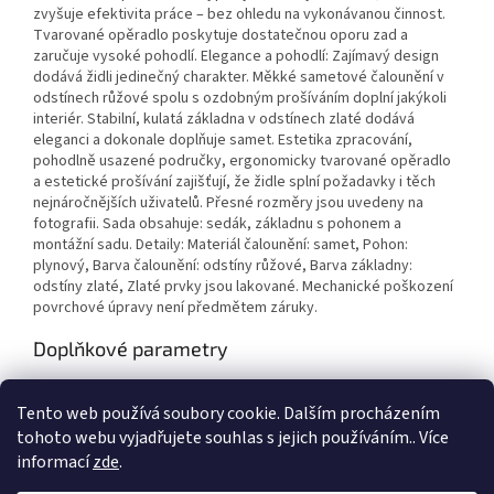
zvyšuje efektivita práce – bez ohledu na vykonávanou činnost.
Tvarované opěradlo poskytuje dostatečnou oporu zad a
zaručuje vysoké pohodlí. Elegance a pohodlí: Zajímavý design
dodává židli jedinečný charakter. Měkké sametové čalounění v
odstínech růžové spolu s ozdobným prošíváním doplní jakýkoli
interiér. Stabilní, kulatá základna v odstínech zlaté dodává
eleganci a dokonale doplňuje samet. Estetika zpracování,
pohodlně usazené područky, ergonomicky tvarované opěradlo
a estetické prošívání zajišťují, že židle splní požadavky i těch
nejnáročnějších uživatelů. Přesné rozměry jsou uvedeny na
fotografii. Sada obsahuje: sedák, základnu s pohonem a
montážní sadu. Detaily: Materiál čalounění: samet, Pohon:
plynový, Barva čalounění: odstíny růžové, Barva základny:
odstíny zlaté, Zlaté prvky jsou lakované. Mechanické poškození
povrchové úpravy není předmětem záruky.
Doplňkové parametry
Kategorie
:
Křesla
Tento web používá soubory cookie. Dalším procházením
EAN
:
5906717461033
tohoto webu vyjadřujete souhlas s jejich používáním.. Více
informací
zde
.
Z