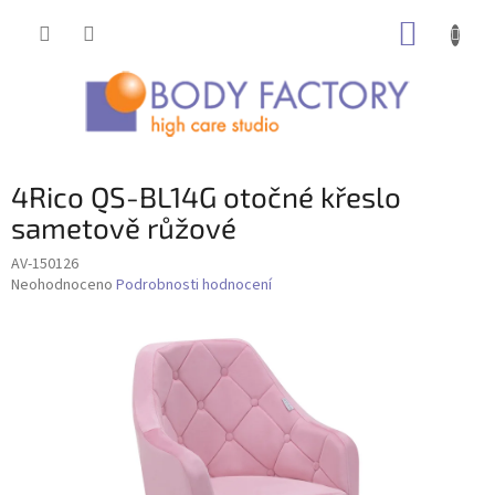
Přejít
NÁKUP
na
obsah
KOŠÍK
4Rico QS-BL14G otočné křeslo
sametově růžové
AV-150126
Průměrné
Neohodnoceno
Podrobnosti hodnocení
hodnocení
produktu
je
0,0
z
5
hvězdiček.