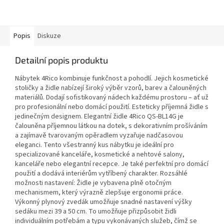
Popis
Diskuze
Detailní popis produktu
Nábytek 4Rico kombinuje funkčnost a pohodlí. Jejich kosmetické
stoličky a židle nabízejí široký výběr vzorů, barev a čalouněných
materiálů. Dodají sofistikovaný nádech každému prostoru – ať už
pro profesionální nebo domácí použití. Esteticky příjemná židle s
jedinečným designem. Elegantní židle 4Rico QS-BL14G je
čalouněna příjemnou látkou na dotek, s dekorativním prošíváním
a zajímavě tvarovaným opěradlem vyzařuje nadčasovou
eleganci. Tento všestranný kus nábytku je ideální pro
specializované kanceláře, kosmetické a nehtové salony,
kanceláře nebo elegantní recepce. Je také perfektní pro domácí
použití a dodává interiérům vytříbený charakter. Rozsáhlé
možnosti nastavení: Židle je vybavena plně otočným
mechanismem, který výrazně zlepšuje ergonomii práce.
Výkonný plynový zvedák umožňuje snadné nastavení výšky
sedáku mezi 39 a 50 cm. To umožňuje přizpůsobit židli
individuálním potřebám a typu vykonávaných služeb, čímž se