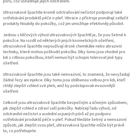
pórů, což usnadňuje jejich odstranění.
Ultrazvukové špachtle kromě odstraňování nečistot podporují také
vstřebávání produktů péče o pleť. Vibrace z přístroje pomáhají zatlačit
produkty hlouběji do pokožky, což jim umožňuje efektivněji působit.
Jednou z klíčových výhod ultrazvukových špachtlí je, že jsou šetrné k
pokožce. Na rozdíl od některých jiných kosmetických ošetření,
ultrazvukové špachtle nepoužívají drsné chemikálie nebo abrazivní
techniky, které mohou poškodit pokožku. Díky tomu jsou vhodné pro
lidi s citlivou pokožkou, kteří nemusí být schopni tolerovat jiné typy
ošetření.
Ultrazvukové špachtle jsou také neinvazivní, to znamená, že nevyžadují
žádné řezy ani injekce. Díky tomu jsou oblíbenou volbou pro lidi, kteří
chtějí zlepšit vzhled své pleti, aniž by podstupovali invazivnější
ošetření.
Celkově jsou ultrazvukové špachtle bezpečným a účinným způsobem,
jak zlepšit vzhled a zdraví vaší pokožky. Nabízejí řadu výhod, od
odstranění nečistot a uvolnění ucpaných pórů až po podporu
vstřebávání produktů péče o pleť. Pokud hledáte šetrný a neinvazivní
způsob, jak zlepšit svou pleť, ultrazvuková špachtle může být právě
to, co potřebujete.