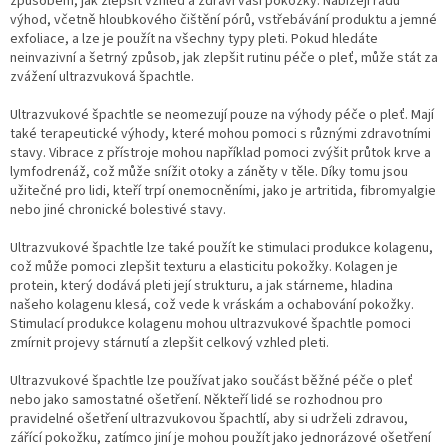
způsobem, jak zlepšit vzhled a zdraví vaší pokožky. Nabízejí řadu
výhod, včetně hloubkového čištění pórů, vstřebávání produktu a jemné
exfoliace, a lze je použít na všechny typy pleti. Pokud hledáte
neinvazivní a šetrný způsob, jak zlepšit rutinu péče o pleť, může stát za
zvážení ultrazvuková špachtle.
Ultrazvukové špachtle se neomezují pouze na výhody péče o pleť. Mají
také terapeutické výhody, které mohou pomoci s různými zdravotními
stavy. Vibrace z přístroje mohou například pomoci zvýšit průtok krve a
lymfodrenáž, což může snížit otoky a záněty v těle. Díky tomu jsou
užitečné pro lidi, kteří trpí onemocněními, jako je artritida, fibromyalgie
nebo jiné chronické bolestivé stavy.
Ultrazvukové špachtle lze také použít ke stimulaci produkce kolagenu,
což může pomoci zlepšit texturu a elasticitu pokožky. Kolagen je
protein, který dodává pleti její strukturu, a jak stárneme, hladina
našeho kolagenu klesá, což vede k vráskám a ochabování pokožky.
Stimulací produkce kolagenu mohou ultrazvukové špachtle pomoci
zmírnit projevy stárnutí a zlepšit celkový vzhled pleti.
Ultrazvukové špachtle lze používat jako součást běžné péče o pleť
nebo jako samostatné ošetření. Někteří lidé se rozhodnou pro
pravidelné ošetření ultrazvukovou špachtlí, aby si udrželi zdravou,
zářící pokožku, zatímco jiní je mohou použít jako jednorázové ošetření