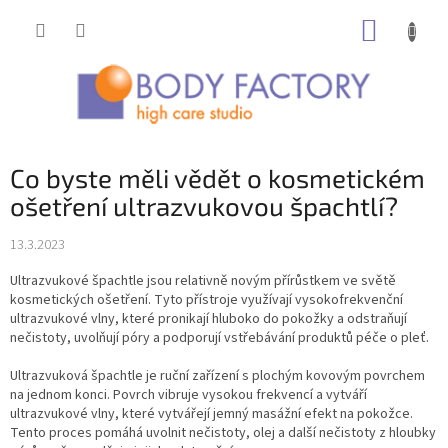
Přejít
NÁKUP
na
obsah
KOŠÍK
Co byste měli vědět o kosmetickém
ošetření ultrazvukovou špachtlí?
13.3.2023
Ultrazvukové špachtle jsou relativně novým přírůstkem ve světě
kosmetických ošetření. Tyto přístroje využívají vysokofrekvenční
ultrazvukové vlny, které pronikají hluboko do pokožky a odstraňují
nečistoty, uvolňují póry a podporují vstřebávání produktů péče o pleť.
Ultrazvuková špachtle je ruční zařízení s plochým kovovým povrchem
na jednom konci. Povrch vibruje vysokou frekvencí a vytváří
ultrazvukové vlny, které vytvářejí jemný masážní efekt na pokožce.
Tento proces pomáhá uvolnit nečistoty, olej a další nečistoty z hloubky