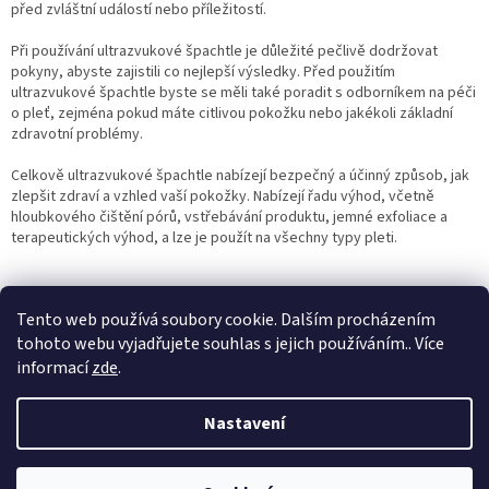
před zvláštní událostí nebo příležitostí.
Při používání ultrazvukové špachtle je důležité pečlivě dodržovat
pokyny, abyste zajistili co nejlepší výsledky. Před použitím
ultrazvukové špachtle byste se měli také poradit s odborníkem na péči
o pleť, zejména pokud máte citlivou pokožku nebo jakékoli základní
zdravotní problémy.
Celkově ultrazvukové špachtle nabízejí bezpečný a účinný způsob, jak
zlepšit zdraví a vzhled vaší pokožky. Nabízejí řadu výhod, včetně
hloubkového čištění pórů, vstřebávání produktu, jemné exfoliace a
terapeutických výhod, a lze je použít na všechny typy pleti.
Tento web používá soubory cookie. Dalším procházením
PŘEDCHOZÍ ČLÁNEK
DALŠÍ ČLÁNEK
tohoto webu vyjadřujete souhlas s jejich používáním.. Více
informací
zde
.
Z
á
Nastavení
Vytvořil Shoptet
p
a
t