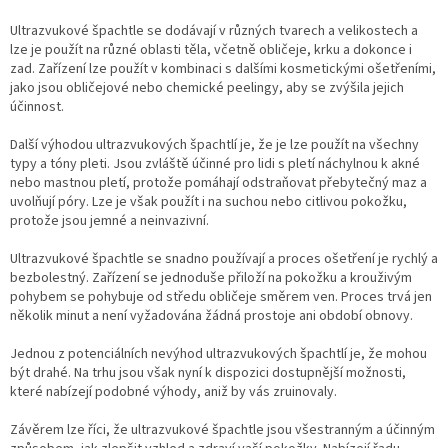
Ultrazvukové špachtle se dodávají v různých tvarech a velikostech a
lze je použít na různé oblasti těla, včetně obličeje, krku a dokonce i
zad. Zařízení lze použít v kombinaci s dalšími kosmetickými ošetřeními,
jako jsou obličejové nebo chemické peelingy, aby se zvýšila jejich
účinnost.
Další výhodou ultrazvukových špachtlí je, že je lze použít na všechny
typy a tóny pleti. Jsou zvláště účinné pro lidi s pletí náchylnou k akné
nebo mastnou pletí, protože pomáhají odstraňovat přebytečný maz a
uvolňují póry. Lze je však použít i na suchou nebo citlivou pokožku,
protože jsou jemné a neinvazivní.
Ultrazvukové špachtle se snadno používají a proces ošetření je rychlý a
bezbolestný. Zařízení se jednoduše přiloží na pokožku a krouživým
pohybem se pohybuje od středu obličeje směrem ven. Proces trvá jen
několik minut a není vyžadována žádná prostoje ani období obnovy.
Jednou z potenciálních nevýhod ultrazvukových špachtlí je, že mohou
být drahé. Na trhu jsou však nyní k dispozici dostupnější možnosti,
které nabízejí podobné výhody, aniž by vás zruinovaly.
Závěrem lze říci, že ultrazvukové špachtle jsou všestranným a účinným