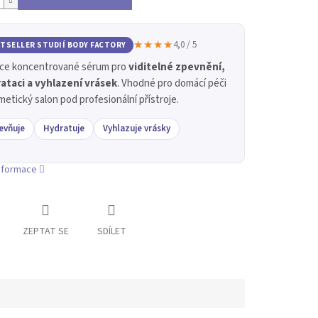
★★★★
4,0 / 5
TSELLER STUDIÍ BODY FACTORY
ce koncentrované sérum pro
viditelné zpevnění,
ataci a vyhlazení vrásek
. Vhodné pro domácí péči
metický salon pod profesionální přístroje.
evňuje
Hydratuje
Vyhlazuje vrásky
informace
ZEPTAT SE
SDÍLET