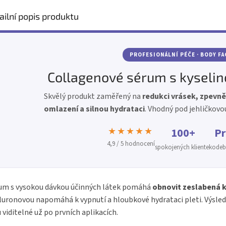
ailní popis produktu
PROFESIONÁLNÍ PÉČE · BODY F
Collagenové sérum s kyseli
Skvělý produkt zaměřený na
redukci vrásek, zpevně
omlazení a silnou hydrataci
. Vhodný pod jehličkovo
★★★★★
100+
Pr
4,9 / 5 hodnocení
spokojených klientek
odebí
um s vysokou dávkou účinných látek pomáhá
obnovit zeslabená 
luronovou napomáhá k vypnutí a hloubkové hydrataci pleti. Výsle
 viditelné už po prvních aplikacích.