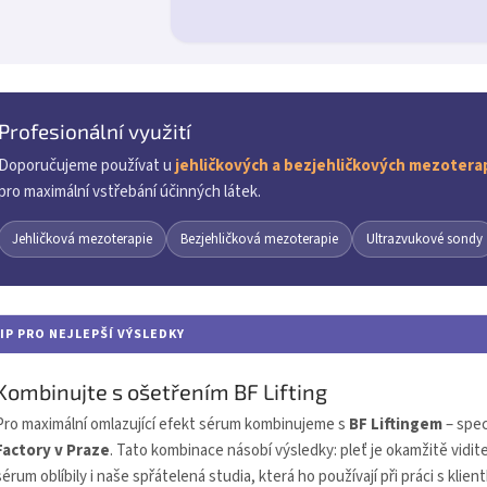
Profesionální využití
Doporučujeme používat u
jehličkových a bezjehličkových mezoterap
pro maximální vstřebání účinných látek.
Jehličková mezoterapie
Bezjehličková mezoterapie
Ultrazvukové sondy
IP PRO NEJLEPŠÍ VÝSLEDKY
Kombinujte s ošetřením BF Lifting
Pro maximální omlazující efekt sérum kombinujeme s
BF Liftingem
– spec
Factory v Praze
. Tato kombinace násobí výsledky: pleť je okamžitě vidit
sérum oblíbily i naše spřátelená studia, která ho používají při práci s klien