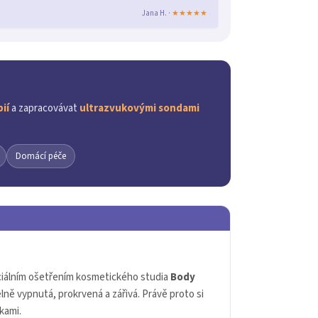
Jana H. ·
★★★★★
ií
a zapracovávat
ultrazvukovými sondami
Domácí péče
iálním ošetřením kosmetického studia
Body
elně vypnutá, prokrvená a zářivá. Právě proto si
tkami.