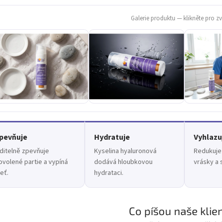
Galerie produktu — klikněte pro zv
pevňuje
Hydratuje
Vyhlazu
iditelně zpevňuje
Kyselina hyaluronová
Redukuje 
ovolené partie a vypíná
dodává hloubkovou
vrásky a 
leť.
hydrataci.
Co píšou naše klie