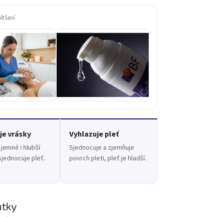
ětšení
je vrásky
Vyhlazuje pleť
jemné i hlubší
Sjednocuje a zjemňuje
sjednocuje pleť.
povrch pleti, pleť je hladší.
ntky