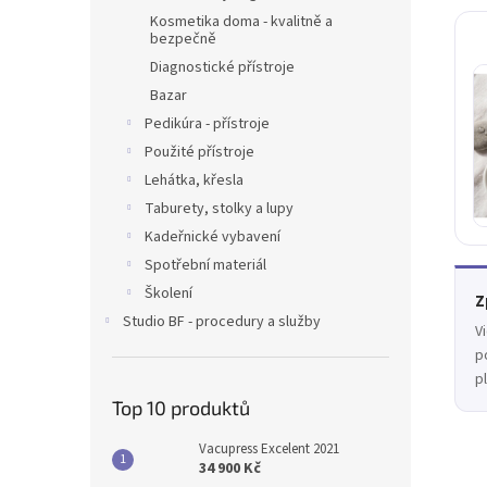
Kosmetika doma - kvalitně a
bezpečně
Diagnostické přístroje
Bazar
Pedikúra - přístroje
Použité přístroje
Lehátka, křesla
Taburety, stolky a lupy
Kadeřnické vybavení
Spotřební materiál
Školení
Z
Studio BF - procedury a služby
V
p
p
Top 10 produktů
Vacupress Excelent 2021
34 900 Kč