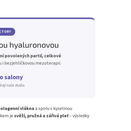
ACTORY
nou hyaluronovou
ní povolených partií, celkové
u i bezjehličkovou mezoterapii.
o salony
rají naše studia
kolagenní vlákna
a spolu s kyselinou
dkem je
svěží, pružná a zářivá pleť
– výsledky