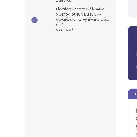
3 390 Kč
Elektrické kosmetické lehátko
Silverfox RAMON ELITE E4 –
otočné, s funkcí vyhřívání, světle
šedá
57 656 Kč
T