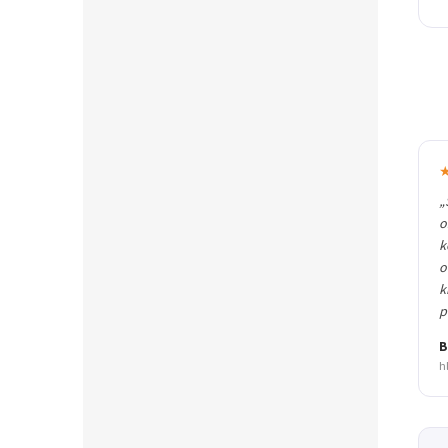
„
o
k
o
k
p
B
h