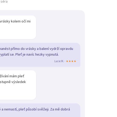
 séra
vrásky kolem očí mi
 nanést přímo do vrásky a balení vydrží opravdu
yplatí se. Pleť je navíc hezky vypnutá.
Lucie M. ·
★★★★
užívání mám pleť
ostupně výsledek
é a nemastí, pleť působí svěžeji. Za mě dobrá