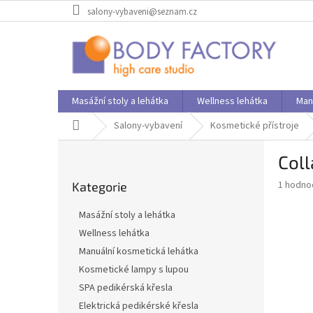
Přejít
salony-vybaveni@seznam.cz
na
obsah
Masážní stoly a lehátka
Wellness lehátka
Man
Domů
Salony-vybavení
Kosmetické přístroje
P
Col
o
Přeskočit
s
Průměr
1 hodno
Kategorie
kategorie
t
hodnoce
r
produkt
Masážní stoly a lehátka
a
je
Wellness lehátka
4,0
n
z
Manuální kosmetická lehátka
n
5
í
Kosmetické lampy s lupou
hvězdič
p
SPA pedikérská křesla
a
Elektrická pedikérské křesla