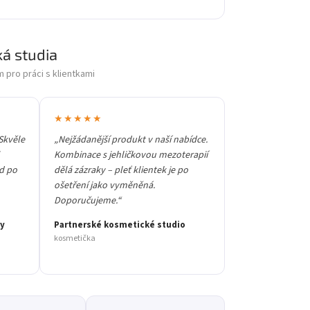
á studia
m pro práci s klientkami
★★★★★
Skvěle
„Nejžádanější produkt v naší nabídce.
Kombinace s jehličkovou mezoterapií
d po
dělá zázraky – pleť klientek je po
ošetření jako vyměněná.
Doporučujeme.“
ry
Partnerské kosmetické studio
kosmetička