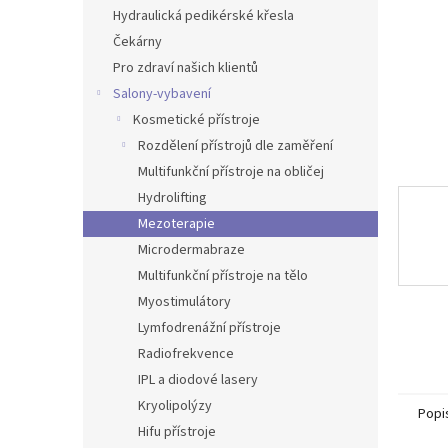
n
Hydraulická pedikérské křesla
e
Čekárny
l
Pro zdraví našich klientů
Salony-vybavení
Kosmetické přístroje
Rozdělení přístrojů dle zaměření
Multifunkční přístroje na obličej
Hydrolifting
Mezoterapie
Microdermabraze
Multifunkční přístroje na tělo
Myostimulátory
Lymfodrenážní přístroje
Radiofrekvence
IPL a diodové lasery
Kryolipolýzy
Popi
Hifu přístroje