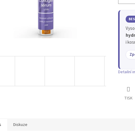
BES
Vyso
hydr
i kos
Zp
Detailní 
TISK
s
Diskuze