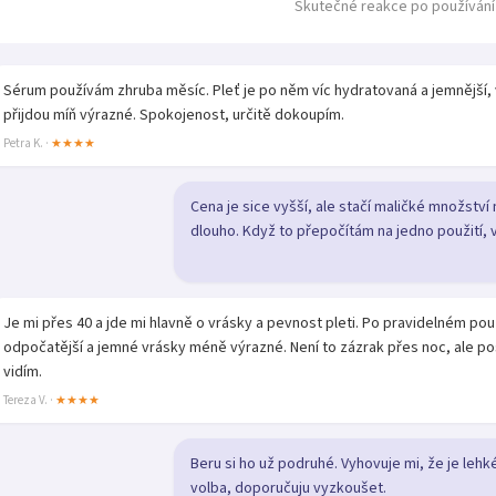
Skutečné reakce po používání
Sérum používám zhruba měsíc. Pleť je po něm víc hydratovaná a jemnější, 
přijdou míň výrazné. Spokojenost, určitě dokoupím.
Petra K. ·
★★★★
Cena je sice vyšší, ale stačí maličké množství
dlouho. Když to přepočítám na jedno použití, v
Je mi přes 40 a jde mi hlavně o vrásky a pevnost pleti. Po pravidelném po
odpočatější a jemné vrásky méně výrazné. Není to zázrak přes noc, ale p
vidím.
Tereza V. ·
★★★★
Beru si ho už podruhé. Vyhovuje mi, že je lehk
volba, doporučuju vyzkoušet.