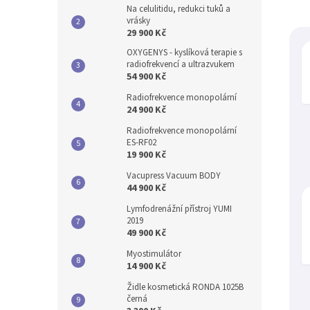
Na celulitidu, redukci tuků a
vrásky
29 900 Kč
OXYGENYS - kyslíková terapie s
radiofrekvencí a ultrazvukem
54 900 Kč
Radiofrekvence monopolární
24 900 Kč
Radiofrekvence monopolární
ES-RF02
19 900 Kč
Vacupress Vacuum BODY
44 900 Kč
Lymfodrenážní přístroj YUMI
2019
49 900 Kč
Myostimulátor
14 900 Kč
Židle kosmetická RONDA 1025B
černá