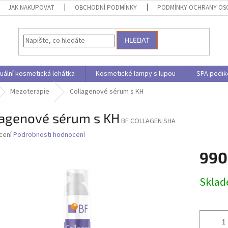
JAK NAKUPOVAT
OBCHODNÍ PODMÍNKY
PODMÍNKY OCHRANY OS
HLEDAT
uální kosmetická lehátka
Kosmetické lampy s lupou
SPA pedik
Mezoterapie
Collagenové sérum s KH
lagenové sérum s KH
BF COLLAGEN SHA
né
cení
Podrobnosti hodnocení
ní
990
u
Měrná
Skla
cena:
ek.