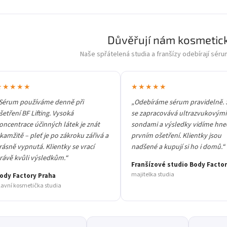
Důvěřují nám kosmetick
Naše spřátelená studia a franšízy odebírají séru
★★★★★
★★★★★
Sérum používáme denně při
„Odebíráme sérum pravidelně. 
šetření BF Lifting. Vysoká
se zapracovává ultrazvukovými
oncentrace účinných látek je znát
sondami a výsledky vidíme hne
kamžitě – pleť je po zákroku zářivá a
prvním ošetření. Klientky jsou
rásně vypnutá. Klientky se vrací
nadšené a kupují si ho i domů.“
rávě kvůli výsledkům.“
Franšízové studio Body Facto
majitelka studia
ody Factory Praha
lavní kosmetička studia