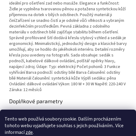
ideální pro ošetření zad nebo masáže. Elegance a funkčnost:
Židle je vyplněna tvarovanou pěnou a potažena syntetickou kůží
příjemnou na dotek v bílých odstínech. Použitý materiál ji
činíZařízení se snadno čistí a je odolné vůči vlhkosti a vybraným
dezinfekčním prostředkům. Pevná základna z odolného
materiálu v odstínech bílé zajišťuje stabilitu během ošetření.
Správně profilované šití dodává křeslu stylový vzhled a sedák je
ergonomický. Minimalistický, jednoduchý design a klasické barvy
umožňují, aby se hodilo do jakéhokoli interiéru. Detailní rozměry
křesla jsou uvedeny na fotografii. Sada obsahuje: sedák s
podnoží, kabelové dálkové ovládání, polštář opěrky hlavy,
napájecí zdroj. Údaje: Typ: elektrický Počet pohonů: 3 Funkce
vyhřívání Barva podnoží: odstíny bílé Barva čalounění: odstíny
bílé Materiál čalounění: syntetická kůže Výplň sedáku: pěna
Ovládání: dálkové ovládání Výkon: 180 W + 30 W Napětí: 220-240 V
Záruka: 12 měsíců
Doplňkové parametry
Kategorie
:
Kosmetická elektrická
Tento web používá soubory cookie. Dalším procházením
EAN
:
5906717464232
tohoto webu vyjadřujete souhlas s jejich používáním.. Více
informací
zde
.