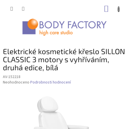
Přejít
NÁKUP
na
obsah
KOŠÍK
Elektrické kosmetické křeslo SILLON
CLASSIC 3 motory s vyhříváním,
druhá edice, bílá
AV-152218
Průměrné
Neohodnoceno
Podrobnosti hodnocení
hodnocení
produktu
je
0,0
z
5
hvězdiček.