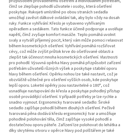
přizpůsobení prováděnému ošetření a individuálním potřebám,
čímž se zlepšuje pohodlí uživatele i osoby, která ošetření
poskytuje. Rukojeti umístěné po obou stranách sedadla
umožňují zavěsit dálkové ovládání tak, aby bylo vždy na dosah
ruky. Funkce vyhřívání: Křeslo je vybaveno vyhřívaným
opěradlem a sedákem. Tato funkce účinně podporuje a uvolňuje
napětí, čímž zvyšuje komfort masáže. Teplo pomáhá uvolnit
svaly a vytváří příjemný pocit, který vám může pomoci relaxovat
během kosmetických ošetření. Vyhřívání pomáhá rozšiřovat
cévy, což může zvýšit průtok krve do ošetřované oblasti a
zlepšit tak účinnost mnoha kosmetických ošetření. Vlastnosti
pro pohodlí: Výsuvná opěrka hlavy pomáhá přizpůsobit zařízení
potřebám uživatelů různých výšek a poskytuje stabilní oporu
hlavy během ošetření. Opěrku nohou lze také nastavit, což je
obzvláště užitečné pro ošetření vyšších osob, kde poskytuje
lepší oporu. Loketní opěrky jsou nastavitelné o 180°, což
usnadňuje nastupování do křesla a poskytuje pohodlný přístup
osobě provádějící ošetření. V případě potřeby je lze rychle a
snadno vyjmout. Ergonomicky tvarované sedadlo: Široké
sedadlo zajišťuje pohodlí během dlouhých ošetření. Pečlivě
tvarovaná pěna dodává křeslu ergonomický tvar a umožňuje
pohodlné polohování těla, čímž zajišťuje vysoké pohodlí a
dostatečnou oporu páteře. Zařízení lze polohovat do lehátka a
díky skrytému otvoru v opěrce hlavy pod polštářem je také