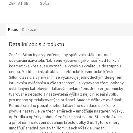
ZEPTAT SE
SDÍLET
Popis
Diskuze
Detailní popis produktu
Značka Sillon byla vytvořena, aby splňovala stále rostoucí
očekávání uživatelů. Nabízené vybavení, jako například funkční
kosmetická křesla, se vyznačuje vysokou kvalitou a dostupnou
cenou. Multifunkční, atraktivní elektrické kosmetické křeslo
Sillon Classic s vyhříváním se vyznačuje jednoduchým designem,
intuitivním ovládáním a všestranností. Je vybaveno třemi pohony
ovládanými kabelovým dálkovým ovladačem. Jeho ergonomicky
tvarované sedadlo a nastavitelná výška z něj činí ideální volbu
pro mnoho specializovaných ordinací. Snadné dálkové ovládání:
Pomocí snadno použitelného dálkového ovladače se křeslo
plynule nastavuje ve třech směrech – umožňuje nastavení výšky,
opěradla a opěrky nohou. Sedák lze nastavit od 61 cm do 84 cm
a při plném rozložení dosahuje křeslo délky 2 m. Tyto rozměry
umožňují snadné používání lidmi všech výšek a umožňují