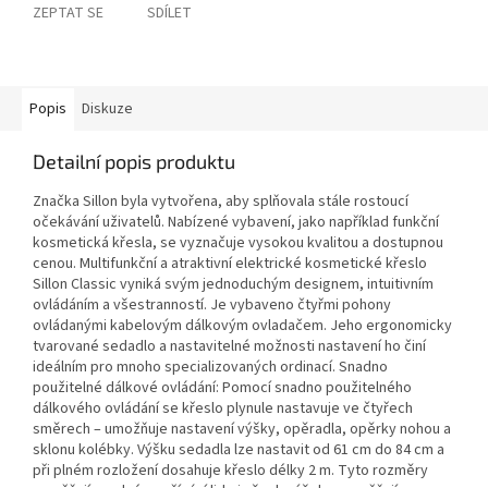
ZEPTAT SE
SDÍLET
Popis
Diskuze
Detailní popis produktu
Značka Sillon byla vytvořena, aby splňovala stále rostoucí
očekávání uživatelů. Nabízené vybavení, jako například funkční
kosmetická křesla, se vyznačuje vysokou kvalitou a dostupnou
cenou. Multifunkční a atraktivní elektrické kosmetické křeslo
Sillon Classic vyniká svým jednoduchým designem, intuitivním
ovládáním a všestranností. Je vybaveno čtyřmi pohony
ovládanými kabelovým dálkovým ovladačem. Jeho ergonomicky
tvarované sedadlo a nastavitelné možnosti nastavení ho činí
ideálním pro mnoho specializovaných ordinací. Snadno
použitelné dálkové ovládání: Pomocí snadno použitelného
dálkového ovládání se křeslo plynule nastavuje ve čtyřech
směrech – umožňuje nastavení výšky, opěradla, opěrky nohou a
sklonu kolébky. Výšku sedadla lze nastavit od 61 cm do 84 cm a
při plném rozložení dosahuje křeslo délky 2 m. Tyto rozměry