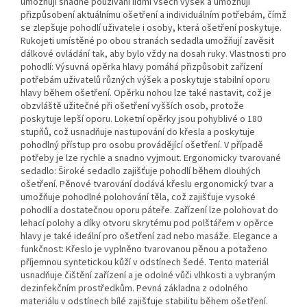
umožňují snadné používání lidmi všech výšek a umožňují
přizpůsobení aktuálnímu ošetření a individuálním potřebám, čímž
se zlepšuje pohodlí uživatele i osoby, která ošetření poskytuje.
Rukojeti umístěné po obou stranách sedadla umožňují zavěsit
dálkové ovládání tak, aby bylo vždy na dosah ruky. Vlastnosti pro
pohodlí: Výsuvná opěrka hlavy pomáhá přizpůsobit zařízení
potřebám uživatelů různých výšek a poskytuje stabilní oporu
hlavy během ošetření. Opěrku nohou lze také nastavit, což je
obzvláště užitečné při ošetření vyšších osob, protože
poskytuje lepší oporu. Loketní opěrky jsou pohyblivé o 180
stupňů, což usnadňuje nastupování do křesla a poskytuje
pohodlný přístup pro osobu provádějící ošetření. V případě
potřeby je lze rychle a snadno vyjmout. Ergonomicky tvarované
sedadlo: Široké sedadlo zajišťuje pohodlí během dlouhých
ošetření. Pěnové tvarování dodává křeslu ergonomický tvar a
umožňuje pohodlné polohování těla, což zajišťuje vysoké
pohodlí a dostatečnou oporu páteře. Zařízení lze polohovat do
lehací polohy a díky otvoru skrytému pod polštářem v opěrce
hlavy je také ideální pro ošetření zad nebo masáže. Elegance a
funkčnost: Křeslo je vyplněno tvarovanou pěnou a potaženo
příjemnou syntetickou kůží v odstínech šedé. Tento materiál
usnadňuje čištění zařízení a je odolné vůči vlhkosti a vybraným
dezinfekčním prostředkům. Pevná základna z odolného
materiálu v odstínech bílé zajišťuje stabilitu během ošetření.