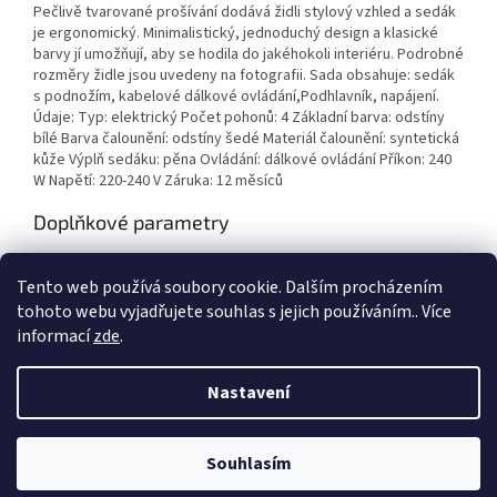
Pečlivě tvarované prošívání dodává židli stylový vzhled a sedák
je ergonomický. Minimalistický, jednoduchý design a klasické
barvy jí umožňují, aby se hodila do jakéhokoli interiéru. Podrobné
rozměry židle jsou uvedeny na fotografii. Sada obsahuje: sedák
s podnožím, kabelové dálkové ovládání,Podhlavník, napájení.
Údaje: Typ: elektrický Počet pohonů: 4 Základní barva: odstíny
bílé Barva čalounění: odstíny šedé Materiál čalounění: syntetická
kůže Výplň sedáku: pěna Ovládání: dálkové ovládání Příkon: 240
W Napětí: 220-240 V Záruka: 12 měsíců
Doplňkové parametry
Kategorie
:
Kosmetická elektrická
Tento web používá soubory cookie. Dalším procházením
EAN
:
5906717457869
tohoto webu vyjadřujete souhlas s jejich používáním.. Více
informací
zde
.
Z
á
Nastavení
Vytvořil Shoptet
p
a
t
Souhlasím
Copyright 2026
Body Factory s.r.o.
. Všechna práva vyhrazena.
í