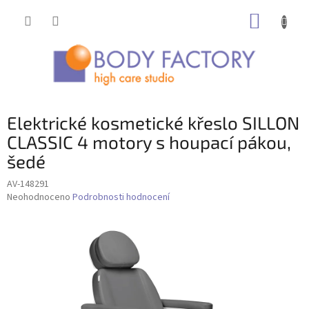
Přejít
NÁKUP
na
obsah
KOŠÍK
Elektrické kosmetické křeslo SILLON
CLASSIC 4 motory s houpací pákou,
šedé
AV-148291
Průměrné
Neohodnoceno
Podrobnosti hodnocení
hodnocení
produktu
je
0,0
z
5
hvězdiček.