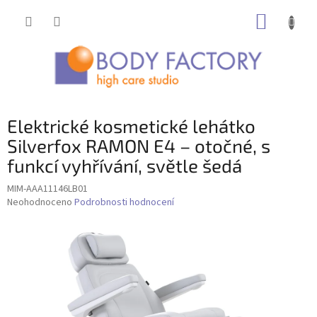
Přejít
NÁKUP
na
obsah
KOŠÍK
Elektrické kosmetické lehátko
Silverfox RAMON E4 – otočné, s
funkcí vyhřívání, světle šedá
MIM-AAA11146LB01
Průměrné
Neohodnoceno
Podrobnosti hodnocení
hodnocení
produktu
je
0,0
z
5
hvězdiček.