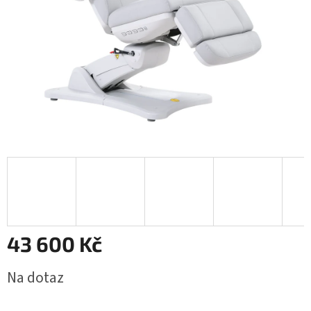
43 600 Kč
Měrná
Na dotaz
cena: