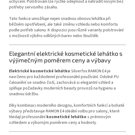
uchycení. Polstrování lze rychle odejmout a nahradit novým bez
potřeby servisního zásahu.
Tato funkce umožňuje nejen snadnou obnovu lehátka při
běžném opotřebení, ale také změnu vzhledu nebo komfortu
podle potřeb salonu. K dispozici jsou různé varianty polstrování
s možností výběru odlišných barev nebo tlouštěk.
Elegantní elektrické kosmetické lehátko s
výjimečným poměrem ceny a výbavy
Elektrické kosmetické lehátko
Silverfox RAMON E4 je
navrženo pro každodenní profesionální používání. Odolné PU
čalounění se snadno čistí, zachovává si elegantní vzhled a
splňuje požadavky moderních beauty provozů na hygienu a
snadnou údržbu.
Díky kombinaci moderního designu, komfortních funkcí a bohaté
výbavy představuje RAMON E4 ideální volbu pro salony, které
hledají profesionální
kosmetické lehátko
s prémiovým
vzhledem a výborným poměrem ceny a hodnoty.