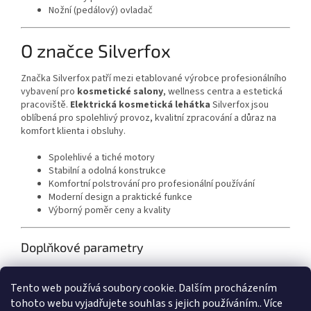
Nožní (pedálový) ovladač
O značce Silverfox
Značka Silverfox patří mezi etablované výrobce profesionálního
vybavení pro
kosmetické salony
, wellness centra a estetická
pracoviště.
Elektrická kosmetická lehátka
Silverfox jsou
oblíbená pro spolehlivý provoz, kvalitní zpracování a důraz na
komfort klienta i obsluhy.
Spolehlivé a tiché motory
Stabilní a odolná konstrukce
Komfortní polstrování pro profesionální používání
Moderní design a praktické funkce
Výborný poměr ceny a kvality
Doplňkové parametry
Kategorie
:
Kosmetická elektrická
Tento web používá soubory cookie. Dalším procházením
Hmotnost
:
113 kg
tohoto webu vyjadřujete souhlas s jejich používáním.. Více