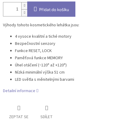
Přidat do košíku
Výhody tohoto kosmetického lehátka jsou:
4 vysoce kvalitní a tiché motory
Bezpečnostní senzory
Funkce RESET, LOCK
Paměťová funkce MEMORY
Úhel otáčení (~120° až +120°)
Nízká minimální výška 51 cm
LED světla s měnitelnými barvami
Detailní informace
ZEPTAT SE
SDÍLET