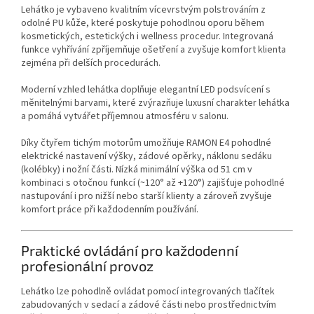
Lehátko je vybaveno kvalitním vícevrstvým polstrováním z
odolné PU kůže, které poskytuje pohodlnou oporu během
kosmetických, estetických i wellness procedur. Integrovaná
funkce vyhřívání zpříjemňuje ošetření a zvyšuje komfort klienta
zejména při delších procedurách.
Moderní vzhled lehátka doplňuje elegantní LED podsvícení s
měnitelnými barvami, které zvýrazňuje luxusní charakter lehátka
a pomáhá vytvářet příjemnou atmosféru v salonu.
Díky čtyřem tichým motorům umožňuje RAMON E4 pohodlné
elektrické nastavení výšky, zádové opěrky, náklonu sedáku
(kolébky) i nožní části. Nízká minimální výška od 51 cm v
kombinaci s otočnou funkcí (~120° až +120°) zajišťuje pohodlné
nastupování i pro nižší nebo starší klienty a zároveň zvyšuje
komfort práce při každodenním používání.
Praktické ovládání pro každodenní
profesionální provoz
Lehátko lze pohodlně ovládat pomocí integrovaných tlačítek
zabudovaných v sedací a zádové části nebo prostřednictvím