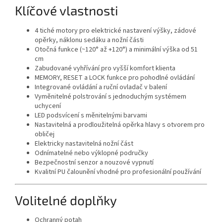
Klíčové vlastnosti
4 tiché motory pro elektrické nastavení výšky, zádové
opěrky, náklonu sedáku a nožní části
Otočná funkce (~120° až +120°) a minimální výška od 51
cm
Zabudované vyhřívání pro vyšší komfort klienta
MEMORY, RESET a LOCK funkce pro pohodlné ovládání
Integrované ovládání a ruční ovladač v balení
Vyměnitelné polstrování s jednoduchým systémem
uchycení
LED podsvícení s měnitelnými barvami
Nastavitelná a prodloužitelná opěrka hlavy s otvorem pro
obličej
Elektricky nastavitelná nožní část
Odnímatelné nebo výklopné područky
Bezpečnostní senzor a nouzové vypnutí
Kvalitní PU čalounění vhodné pro profesionální používání
Volitelné doplňky
Ochranný potah