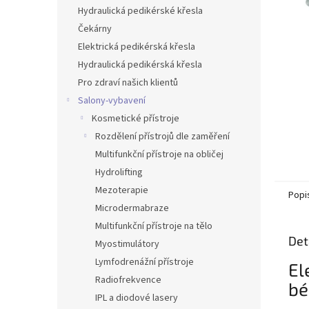
n
Hydraulická pedikérské křesla
e
Čekárny
l
Elektrická pedikérská křesla
Hydraulická pedikérská křesla
Pro zdraví našich klientů
Salony-vybavení
Kosmetické přístroje
Rozdělení přístrojů dle zaměření
Multifunkční přístroje na obličej
Hydrolifting
Mezoterapie
Popi
Microdermabraze
Multifunkční přístroje na tělo
Det
Myostimulátory
Lymfodrenážní přístroje
El
Radiofrekvence
bé
IPL a diodové lasery