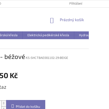
OBNÍCH ÚDAJŮ
Přihlášení
NÁKUPNÍ
Prázdný košík
KOŠÍK
érská křesla
Elektrická pedikérské křesla
Hydraulická pedikér
 - béžové
KS-SHCTBAE001102-29-BEIGE
950 Kč
taz
Přidat do košíku