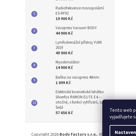
Radiofrekvence monopolární
ES-RF02
19 900 Kč
Vacupress Vacuum BODY
44 900 Kč
Lymfodrenážní přístroj YUMI
2019
49 900 Kč
Myostimulátor
14 900 Kč
Baňka na vacupress 40mm
1 099 Kč
Elektrické kosmetické lehátko
Silverfox RAMON ELITE E4 –
otočné, s funkcí vyhřívání, světle
šedá
Tento web p
57 656 Kč
vyjadřujete s
Z
á
Nastaven
Copyright 2026
Body Factory s.r.o.
. Všechna práva vyhr