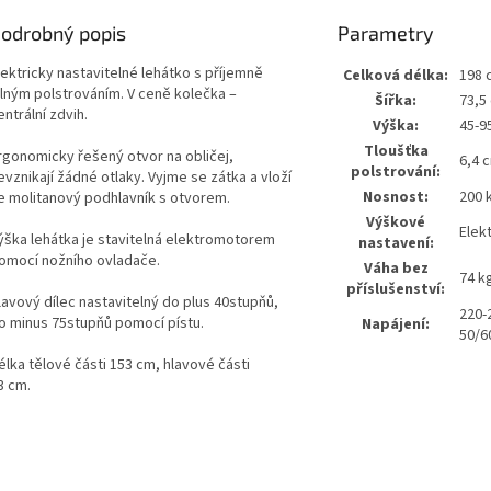
odrobný popis
Parametry
lektricky nastavitelné lehátko s příjemně
Celková délka:
198 
ilným polstrováním. V ceně kolečka –
Šířka:
73,5
entrální zdvih.
Výška:
45-9
Tloušťka
rgonomicky řešený otvor na obličej,
6,4 
polstrování:
evznikají žádné otlaky. Vyjme se zátka a vloží
Nosnost:
200 
e molitanový podhlavník s otvorem.
Výškové
Elek
ýška lehátka je stavitelná elektromotorem
nastavení:
omocí nožního ovladače.
Váha bez
74 k
příslušenství:
lavový dílec nastavitelný do plus 40stupňů,
220-
o minus 75stupňů pomocí pístu.
Napájení:
50/6
élka tělové části 153 cm, hlavové části
3 cm.