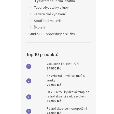
Fyzioterapeutická lehátka
Taburety, stolky a lupy
Kadeřnické vybavení
Spotřební materiál
Školení
Studio BF - procedury a služby
Top 10 produktů
Vacupress Excelent 2021
34 900 Kč
Na celulitidu, redukci tuků a
vrásky
29 900 Kč
OXYGENYS - kyslíková terapie s
radiofrekvencí a ultrazvukem
54 900 Kč
Radiofrekvence monopolární
24 900 Kč