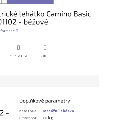
trické lehátko Camino Basic
1102 - béžové
informace
ZEPTAT SE
SDÍLET
Doplňkové parametry
2 -
Kategorie
:
Masážní lehátka
Hmotnost
:
80 kg