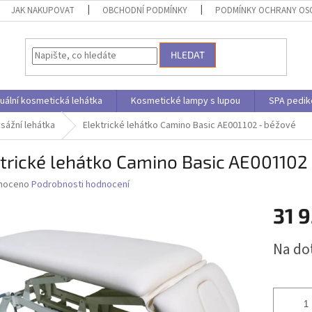
JAK NAKUPOVAT
OBCHODNÍ PODMÍNKY
PODMÍNKY OCHRANY OS
HLEDAT
uální kosmetická lehátka
Kosmetické lampy s lupou
SPA pedik
sážní lehátka
Elektrické lehátko Camino Basic AE001102 - béžové
trické lehátko Camino Basic AE001102
né
noceno
Podrobnosti hodnocení
ní
31 
u
Měrná
Na do
cena:
ek.