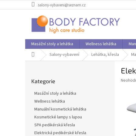
Přejít
salony-vybaveni@seznam.cz
na
obsah
Masážní stoly a lehátka
Wellness lehátka
Man
Domů
Salony-vybavení
Lehátka, křesla
Ma
P
Elek
o
Přeskočit
s
Průměr
Neohod
Kategorie
kategorie
t
hodnoce
r
produkt
Masážní stoly a lehátka
a
je
Wellness lehátka
0,0
n
z
Manuální kosmetická lehátka
n
5
í
Kosmetické lampy s lupou
hvězdič
p
SPA pedikérská křesla
a
Elektrická pedikérské křesla