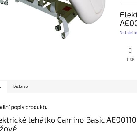
Elek
AE00
Detailní 
TISK
s
Diskuze
ailní popis produktu
ektrické lehátko Camino Basic AE00110
žové