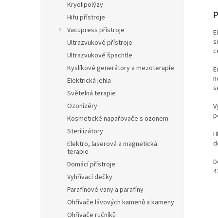
Kryolipolýzy
P
Hifu přístroje
Vacupress přístroje
E
s
Ultrazvukové přístroje
c
Ultrazvukové špachtle
Kyslíkové generátory a mezoterapie
E
n
Elektrická jehla
s
Světelná terapie
Ozonizéry
V
p
Kosmetické napařovače s ozonem
Sterilizátory
H
d
Elektro, laserová a magnetická
terapie
D
Domácí přístroje
4
Vyhřívací dečky
Parafínové vany a parafíny
Ohřívače lávových kamenů a kameny
Ohřívače ručníků