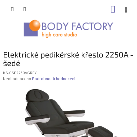
Přejít
NÁKUP
na
obsah
KOŠÍK
Elektrické pedikérské křeslo 2250A -
šedé
KS-CSF2250AGREY
Průměrné
Neohodnoceno
Podrobnosti hodnocení
hodnocení
produktu
je
0,0
z
5
hvězdiček.