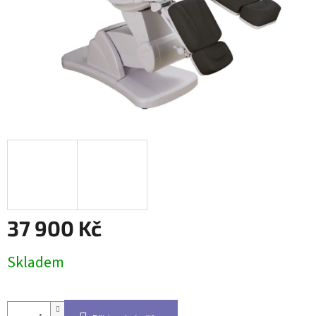
37 900 Kč
Měrná
Skladem
cena: