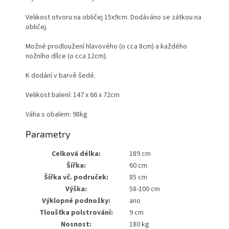
Velikost otvoru na obličej 15x9cm. Dodáváno se zátkou na
obličej.
Možné prodloužení hlavového (o cca 8cm) a každého
nožního dílce (o cca 12cm).
K dodání v barvě šedé.
Velikost balení: 147 x 66 x 72cm
Váha s obalem: 98kg
Parametry
Celková délka:
189 cm
Šířka:
60 cm
Šířka vč. područek:
85 cm
Výška:
58-100 cm
Výklopné podnožky:
ano
Tloušťka polstrování:
9 cm
Nosnost:
180 kg