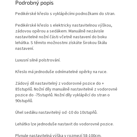
Podrobný popis
Pedikérské křeslo s vyklápěcími podnožkami do stran.
Pedikérské křeslo s elektricky nastavitelnou výškou,
zádovou opěrou a sedákem. Manuálně nezávisle
nastavitelné nožní části včetně nastavení do boku
lehátka. S těmito možnostmi získáte širokou škálu
nastavení.
Luxusní silné polstrování.
Křeslo má jednoduše odnímatelné opěrky na ruce.
Zádový díl nastavitelný z vodorovné pozice do +
85stupńů. Nožní díly manuálně nastavitelné z vodorovné
pozice do -75stupńů. Nožní díly vyklápěcí do stran o
90stupňů.
Úhel sedáku nastavitelný od -10 do 10stupňů.
Lehátko lze jednoduše nastavit do vodorovné pozice.
Plynule nastavitelná výška v rozmezí 58-100cm.