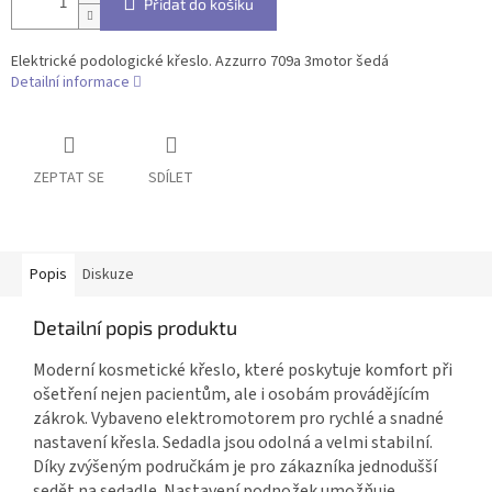
Přidat do košíku
Elektrické podologické křeslo. Azzurro 709a 3motor šedá
Detailní informace
ZEPTAT SE
SDÍLET
Popis
Diskuze
Detailní popis produktu
Moderní kosmetické křeslo, které poskytuje komfort při
ošetření nejen pacientům, ale i osobám provádějícím
zákrok. Vybaveno elektromotorem pro rychlé a snadné
nastavení křesla. Sedadla jsou odolná a velmi stabilní.
Díky zvýšeným područkám je pro zákazníka jednodušší
sedět na sedadle. Nastavení podnožek umožňuje