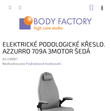
Přejít
NÁKUP
na
obsah
KOŠÍK
ELEKTRICKÉ PODOLOGICKÉ KŘESLO.
AZZURRO 709A 3MOTOR ŠEDÁ
AV-109087
Průměrné
Neohodnoceno
Podrobnosti hodnocení
hodnocení
produktu
je
0,0
z
5
hvězdiček.