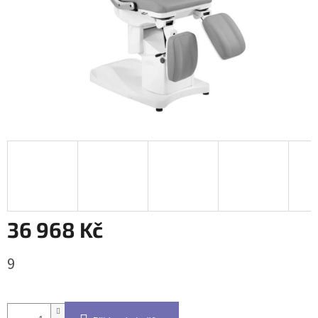
36 968 Kč
Měrná
9
cena: