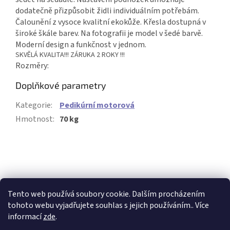
dodatečně přizpůsobit židli individuálním potřebám.
Čalounění z vysoce kvalitní ekokůže. Křesla dostupná v
široké škále barev. Na fotografii je model v šedé barvě.
Moderní design a funkčnost v jednom.
SKVĚLÁ KVALITA!!! ZÁRUKA 2 ROKY !!!
Rozměry:
Doplňkové parametry
Kategorie
:
Pedikúrní motorová
Hmotnost
:
70 kg
Buďte první, kdo napíše příspěvek k této položce.
PŘIDAT KOMENTÁŘ
Tento web používá soubory cookie. Dalším procházením
tohoto webu vyjadřujete souhlas s jejich používáním.. Více
Z
informací
zde
.
á