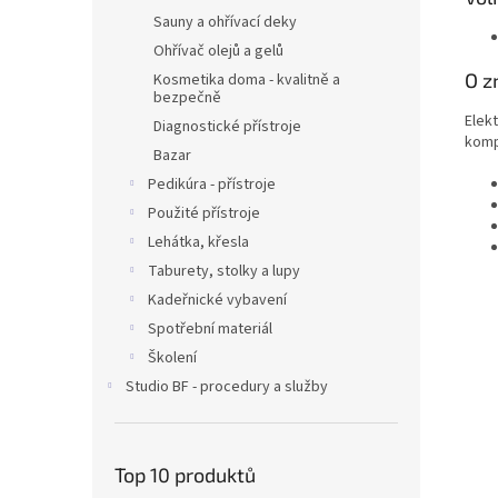
Sauny a ohřívací deky
Ohřívač olejů a gelů
O z
Kosmetika doma - kvalitně a
bezpečně
Elekt
Diagnostické přístroje
komp
Bazar
Pedikúra - přístroje
Použité přístroje
Lehátka, křesla
Taburety, stolky a lupy
Kadeřnické vybavení
Spotřební materiál
Školení
Studio BF - procedury a služby
Top 10 produktů