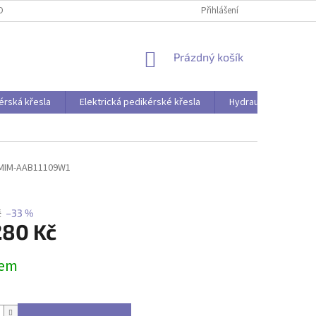
OBNÍCH ÚDAJŮ
Přihlášení
NÁKUPNÍ
Prázdný košík
KOŠÍK
érská křesla
Elektrická pedikérské křesla
Hydraulická pedikér
MIM-AAB11109W1
č
–33 %
280 Kč
dem