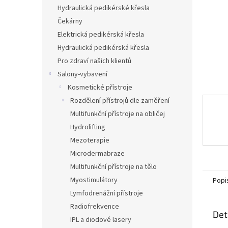
n
Hydraulická pedikérské křesla
e
Čekárny
l
Elektrická pedikérská křesla
Hydraulická pedikérská křesla
Pro zdraví našich klientů
Salony-vybavení
Kosmetické přístroje
Rozdělení přístrojů dle zaměření
Multifunkční přístroje na obličej
Hydrolifting
Mezoterapie
Microdermabraze
Multifunkční přístroje na tělo
Myostimulátory
Popi
Lymfodrenážní přístroje
Radiofrekvence
Det
IPL a diodové lasery