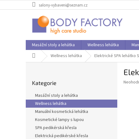
Přejít
salony-vybaveni@seznam.cz
na
obsah
Masážní stoly a lehátka
Wellness lehátka
Man
Domů
Wellness lehátka
Elektrické SPA lehátko 
P
Elek
o
Přeskočit
s
Průměr
Neohod
Kategorie
kategorie
t
hodnoce
r
produkt
Masážní stoly a lehátka
a
je
Wellness lehátka
0,0
n
z
Manuální kosmetická lehátka
n
5
í
Kosmetické lampy s lupou
hvězdič
p
SPA pedikérská křesla
a
Elektrická pedikérské křesla