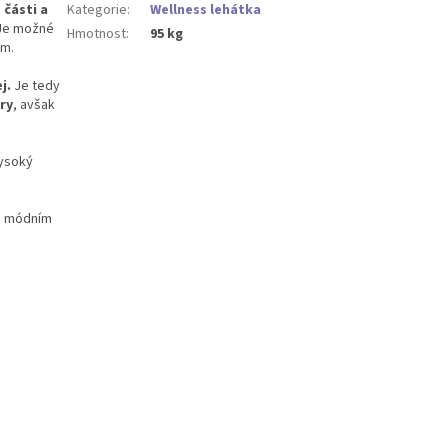
 části a
Kategorie
:
Wellness lehátka
Je možné
Hmotnost
:
95 kg
em.
j.
Je tedy
ry
, avšak
vysoký
ým módním