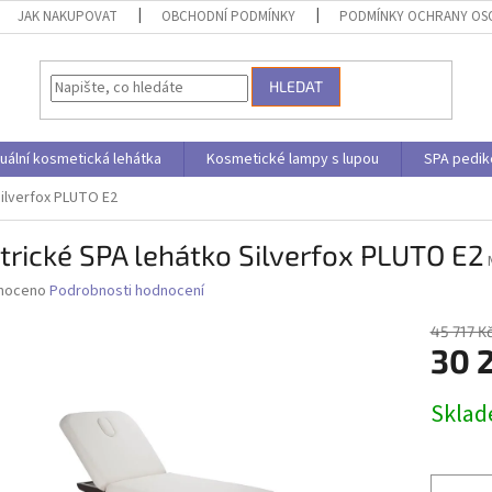
JAK NAKUPOVAT
OBCHODNÍ PODMÍNKY
PODMÍNKY OCHRANY OS
HLEDAT
uální kosmetická lehátka
Kosmetické lampy s lupou
SPA pedik
Silverfox PLUTO E2
trické SPA lehátko Silverfox PLUTO E2
né
noceno
Podrobnosti hodnocení
ní
u
45 717 K
30 
Měrná
Skla
cena:
ek.