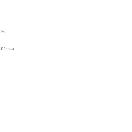
ními
z Dánska