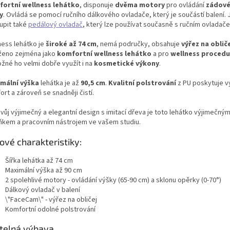
ortní wellness lehátko
, disponuje
dvěma motory
pro ovládání
zádové
y
.
Ovládá se pomocí ručního dálkového ovladače, který je
součástí balení
.
upit také
pedálový ovladač
, který lze používat současně s ručním ovladač
ness lehátko je
široké až 74 cm
, nemá područky, obsahuje
výřez na obliče
ženo zejména jako
komfortní wellness lehátko
a pro
wellness procedu
žné ho velmi dobře využít i na
kosmetické výkony
.
mální výška
lehátka je až
90,5 cm
.
Kvalitní polstrování
z PU poskytuje 
rt a zároveň se snadněji čistí.
svůj výjimečný a elegantní design s imitací dřeva je toto lehátko výjimečn
ňkem a pracovním nástrojem ve vašem studiu.
čové charakteristiky:
Šířka lehátka až 74 cm
Maximální výška až 90 cm
2 spolehlivé motory - ovládání výšky (65-90 cm) a sklonu opěrky (0-70°)
Dálkový ovladač v balení
\"FaceCam\" - výřez na obličej
Komfortní odolné polstrování
itelná výbava