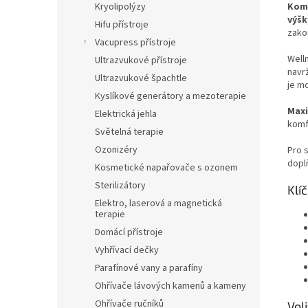
Komf
Kryolipolýzy
výšk
Hifu přístroje
zako
Vacupress přístroje
Well
Ultrazvukové přístroje
navr
Ultrazvukové špachtle
je mo
Kyslíkové generátory a mezoterapie
Maxi
Elektrická jehla
komfo
Světelná terapie
Ozonizéry
Pro 
dopl
Kosmetické napařovače s ozonem
Sterilizátory
Klí
Elektro, laserová a magnetická
terapie
Domácí přístroje
Vyhřívací dečky
Parafínové vany a parafíny
Ohřívače lávových kamenů a kameny
Ohřívače ručníků
Vol