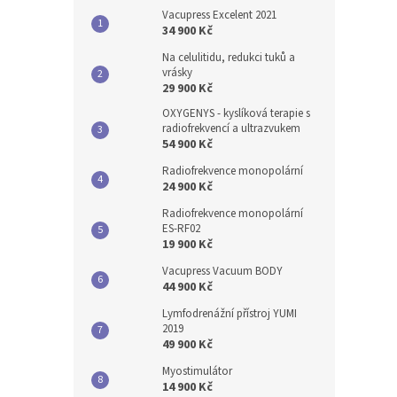
Vacupress Excelent 2021
34 900 Kč
Na celulitidu, redukci tuků a
vrásky
29 900 Kč
OXYGENYS - kyslíková terapie s
radiofrekvencí a ultrazvukem
54 900 Kč
Radiofrekvence monopolární
24 900 Kč
Radiofrekvence monopolární
ES-RF02
19 900 Kč
Vacupress Vacuum BODY
44 900 Kč
Lymfodrenážní přístroj YUMI
2019
49 900 Kč
Myostimulátor
14 900 Kč