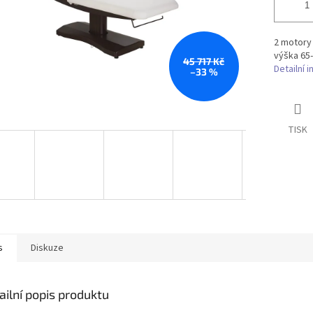
2 motory 
výška 65-
45 717 Kč
Detailní 
–33 %
TISK
s
Diskuze
ailní popis produktu