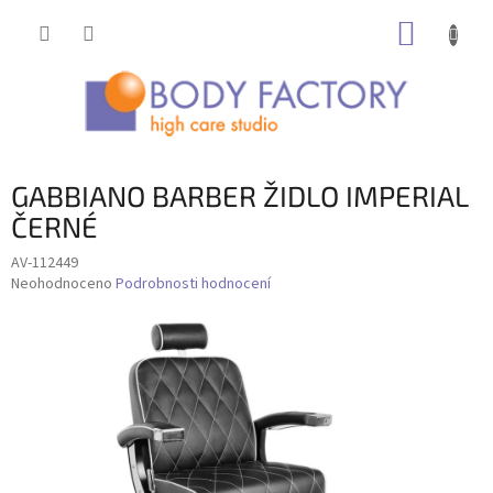
Přejít
NÁKUP
na
obsah
KOŠÍK
GABBIANO BARBER ŽIDLO IMPERIAL
ČERNÉ
AV-112449
Průměrné
Neohodnoceno
Podrobnosti hodnocení
hodnocení
produktu
je
0,0
z
5
hvězdiček.