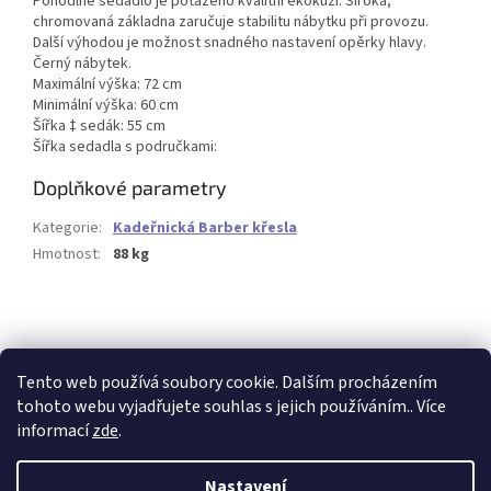
Pohodlné sedadlo je potaženo kvalitní ekokůží. Široká,
chromovaná základna zaručuje stabilitu nábytku při provozu.
Další výhodou je možnost snadného nastavení opěrky hlavy.
Černý nábytek.
Maximální výška: 72 cm
Minimální výška: 60 cm
Šířka ‡ sedák: 55 cm
Šířka sedadla s područkami:
Doplňkové parametry
Kategorie
:
Kadeřnická Barber křesla
Hmotnost
:
88 kg
Buďte první, kdo napíše příspěvek k této položce.
PŘIDAT KOMENTÁŘ
Tento web používá soubory cookie. Dalším procházením
tohoto webu vyjadřujete souhlas s jejich používáním.. Více
informací
zde
.
Z
á
Nastavení