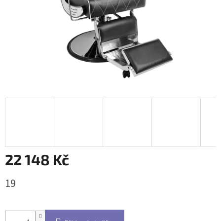
22 148 Kč
Měrná
19
cena: