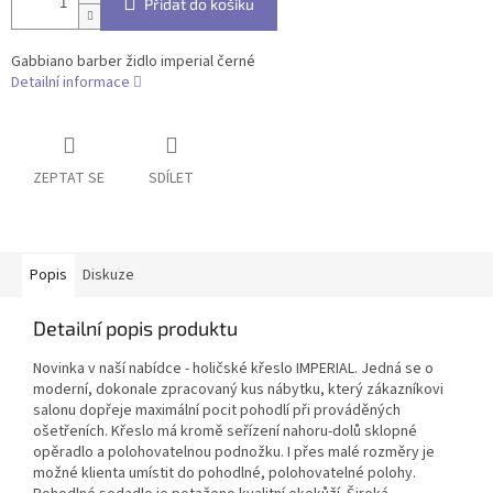
Přidat do košíku
Gabbiano barber židlo imperial černé
Detailní informace
ZEPTAT SE
SDÍLET
Popis
Diskuze
Detailní popis produktu
Novinka v naší nabídce - holičské křeslo IMPERIAL. Jedná se o
moderní, dokonale zpracovaný kus nábytku, který zákazníkovi
salonu dopřeje maximální pocit pohodlí při prováděných
ošetřeních. Křeslo má kromě seřízení nahoru-dolů sklopné
opěradlo a polohovatelnou podnožku. I přes malé rozměry je
možné klienta umístit do pohodlné, polohovatelné polohy.