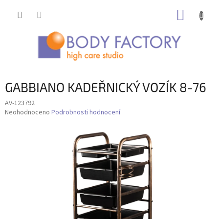
Přejít
NÁKUP
na
obsah
KOŠÍK
GABBIANO KADEŘNICKÝ VOZÍK 8-76
AV-123792
Průměrné
Neohodnoceno
Podrobnosti hodnocení
hodnocení
produktu
je
0,0
z
5
hvězdiček.