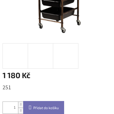
1 180 Kč
Měrná
251
cena:
Přidat do košíku