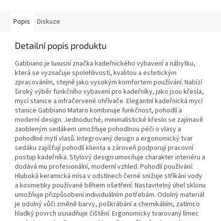
Popis
Diskuze
Detailní popis produktu
Gabbiano je luxusní značka kadeřnického vybavení a nábytku,
která se vyznačuje spolehlivostí, kvalitou a estetickým
zpracováním, stejně jako vysokým komfortem používání. Nabízí
široký výběr funkčního vybavení pro kadeřníky, jako jsou křesla,
mycí stanice a infračervené ohřívače. Elegantní kadeřnická mycí
stanice Gabbiano Mataro kombinuje funkčnost, pohodlí a
moderní design. Jednoduché, minimalistické křeslo se zajímavě
zaobleným sedákem umožňuje pohodlnou péči o vlasy a
pohodlné mytí vlasů. Integrovaný design a ergonomický tvar
sedáku zajišťují pohodlí klienta a zároveň podporují pracovní
postup kadeřníka. Stylový design umocňuje charakter interiéru a
dodává mu profesionální, moderní vzhled. Pohodlí používání:
Hluboká keramická mísa v odstínech černé snižuje stříkání vody
a kosmetiky používané během ošetření. Nastavitelný úhel sklonu
umožňuje přizpůsobení individuálním potřebám. Odolný materiál
je odolný vůči změně barvy, poškrábání a chemikáliím, zatímco
hladký povrch usnadňuje čištění. Ergonomicky tvarovaný límec