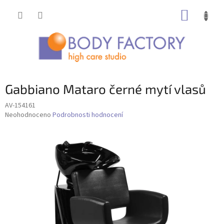
Přejít
NÁKUP
na
obsah
KOŠÍK
Gabbiano Mataro černé mytí vlasů
AV-154161
Průměrné
Neohodnoceno
Podrobnosti hodnocení
hodnocení
produktu
je
0,0
z
5
hvězdiček.