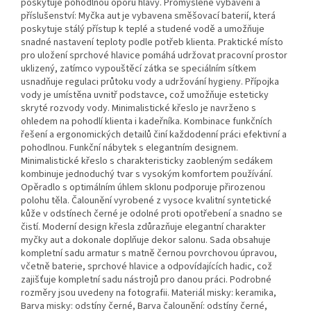
poskytuje pohodlnou oporu hlavy. Promyšlené vybavení a
příslušenství: Myčka aut je vybavena směšovací baterií, která
poskytuje stálý přístup k teplé a studené vodě a umožňuje
snadné nastavení teploty podle potřeb klienta. Praktické místo
pro uložení sprchové hlavice pomáhá udržovat pracovní prostor
uklizený, zatímco vypouštěcí zátka se speciálním sítkem
usnadňuje regulaci průtoku vody a udržování hygieny. Přípojka
vody je umístěna uvnitř podstavce, což umožňuje esteticky
skryté rozvody vody. Minimalistické křeslo je navrženo s
ohledem na pohodlí klienta i kadeřníka. Kombinace funkčních
řešení a ergonomických detailů činí každodenní práci efektivní a
pohodlnou. Funkční nábytek s elegantním designem.
Minimalistické křeslo s charakteristicky zaobleným sedákem
kombinuje jednoduchý tvar s vysokým komfortem používání.
Opěradlo s optimálním úhlem sklonu podporuje přirozenou
polohu těla. Čalounění vyrobené z vysoce kvalitní syntetické
kůže v odstínech černé je odolné proti opotřebení a snadno se
čistí. Moderní design křesla zdůrazňuje elegantní charakter
myčky aut a dokonale doplňuje dekor salonu. Sada obsahuje
kompletní sadu armatur s matně černou povrchovou úpravou,
včetně baterie, sprchové hlavice a odpovídajících hadic, což
zajišťuje kompletní sadu nástrojů pro danou práci. Podrobné
rozměry jsou uvedeny na fotografii. Materiál misky: keramika,
Barva misky: odstíny černé, Barva čalounění: odstíny černé,