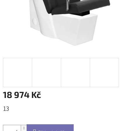
18 974 Kč
Měrná
13
cena: