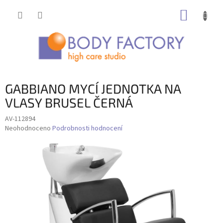
Přejít
NÁKUP
na
obsah
KOŠÍK
GABBIANO MYCÍ JEDNOTKA NA
VLASY BRUSEL ČERNÁ
AV-112894
Průměrné
Neohodnoceno
Podrobnosti hodnocení
hodnocení
produktu
je
0,0
z
5
hvězdiček.