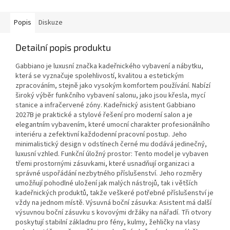
Popis
Diskuze
Detailní popis produktu
Gabbiano je luxusní značka kadeřnického vybavení a nábytku,
která se vyznačuje spolehlivostí, kvalitou a estetickým
zpracováním, stejně jako vysokým komfortem používání. Nabízí
široký výběr funkčního vybavení salonu, jako jsou křesla, mycí
stanice a infračervené zóny. Kadeřnický asistent Gabbiano
2027B je praktické a stylové řešení pro moderní salon a je
elegantním vybavením, které umocní charakter profesionálního
interiéru a zefektivní každodenní pracovní postup. Jeho
minimalistický design v odstínech černé mu dodává jedinečný,
luxusní vzhled. Funkční úložný prostor: Tento model je vybaven
třemi prostornými zásuvkami, které usnadňují organizaci a
správné uspořádání nezbytného příslušenství. Jeho rozměry
umožňují pohodlné uložení jak malých nástrojů, tak i větších
kadeřnických produktů, takže veškeré potřebné příslušenství je
vždy na jednom místě. Výsuvná boční zásuvka: Asistent má další
výsuvnou boční zásuvku s kovovými držáky na nářadí. Tři otvory
poskytují stabilní základnu pro fény, kulmy, žehličky na vlasy