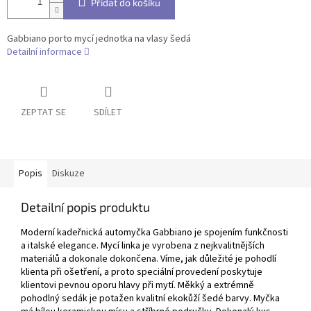
Přidat do košíku
Gabbiano porto mycí jednotka na vlasy šedá
Detailní informace
ZEPTAT SE
SDÍLET
Popis
Diskuze
Detailní popis produktu
Moderní kadeřnická automyčka Gabbiano je spojením funkčnosti
a italské elegance. Mycí linka je vyrobena z nejkvalitnějších
materiálů a dokonale dokončena. Víme, jak důležité je pohodlí
klienta při ošetření, a proto speciální provedení poskytuje
klientovi pevnou oporu hlavy při mytí. Měkký a extrémně
pohodlný sedák je potažen kvalitní ekokůží šedé barvy. Myčka