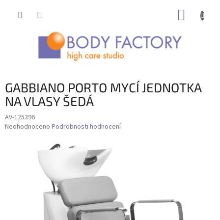
Přejít
NÁKUP
na
obsah
KOŠÍK
GABBIANO PORTO MYCÍ JEDNOTKA
NA VLASY ŠEDÁ
AV-125396
Průměrné
Neohodnoceno
Podrobnosti hodnocení
hodnocení
produktu
je
0,0
z
5
hvězdiček.