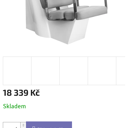
18 339 Kč
Měrná
Skladem
cena: