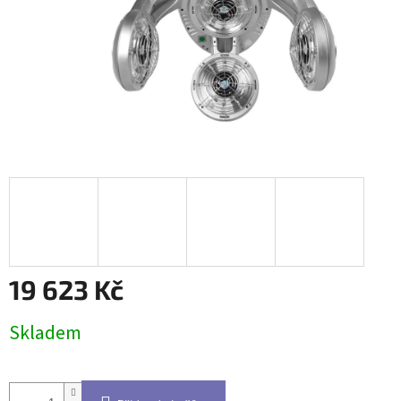
19 623 Kč
Měrná
Skladem
cena: