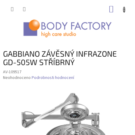
Přejít
NÁKUP
na
obsah
KOŠÍK
GABBIANO ZÁVĚSNÝ INFRAZONE
GD-505W STŘÍBRNÝ
AV-109517
Průměrné
Neohodnoceno
Podrobnosti hodnocení
hodnocení
produktu
je
0,0
z
5
hvězdiček.