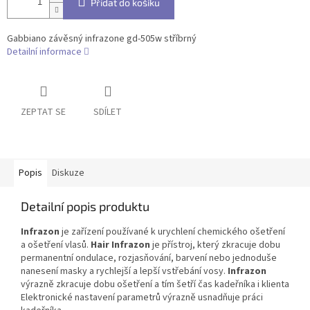
Přidat do košíku
Gabbiano závěsný infrazone gd-505w stříbrný
Detailní informace
ZEPTAT SE
SDÍLET
Popis
Diskuze
Detailní popis produktu
Infrazon
je zařízení používané k urychlení chemického ošetření
a ošetření vlasů.
Hair Infrazon
je přístroj, který zkracuje dobu
permanentní ondulace, rozjasňování, barvení nebo jednoduše
nanesení masky a rychlejší a lepší vstřebání vosy.
Infrazon
výrazně zkracuje dobu ošetření a tím šetří čas kadeřníka i klienta
Elektronické nastavení parametrů výrazně usnadňuje práci