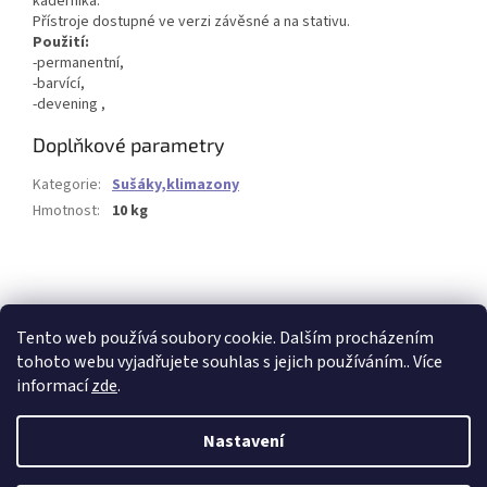
kadeřníka.
Přístroje dostupné ve verzi závěsné a na stativu.
Použití:
-permanentní,
-barvící,
-devening ,
Doplňkové parametry
Kategorie
:
Sušáky,klimazony
Hmotnost
:
10 kg
Buďte první, kdo napíše příspěvek k této položce.
PŘIDAT KOMENTÁŘ
Tento web používá soubory cookie. Dalším procházením
tohoto webu vyjadřujete souhlas s jejich používáním.. Více
informací
zde
.
Z
á
Nastavení
Vytvořil Shoptet
p
a