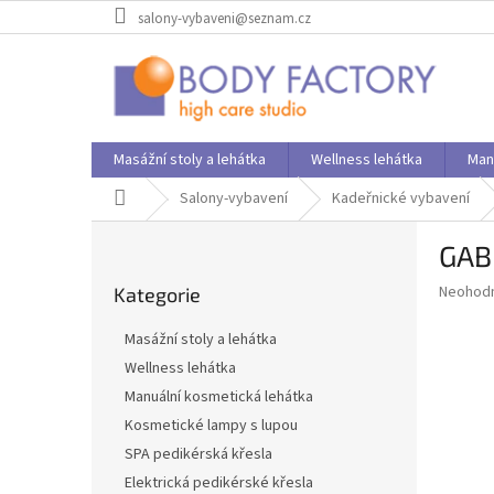
Přejít
salony-vybaveni@seznam.cz
na
obsah
Masážní stoly a lehátka
Wellness lehátka
Man
Domů
Salony-vybavení
Kadeřnické vybavení
P
GAB
o
Přeskočit
s
Průměr
Neohod
Kategorie
kategorie
t
hodnoce
r
produkt
Masážní stoly a lehátka
a
je
Wellness lehátka
0,0
n
z
Manuální kosmetická lehátka
n
5
í
Kosmetické lampy s lupou
hvězdič
p
SPA pedikérská křesla
a
Elektrická pedikérské křesla