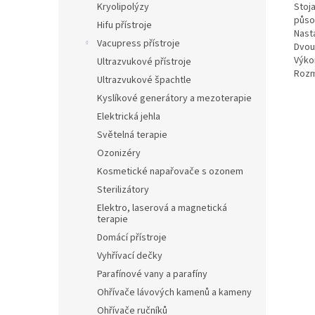
Stoj
Kryolipolýzy
půso
Hifu přístroje
Nasta
Vacupress přístroje
Dvou
Výko
Ultrazvukové přístroje
Rozm
Ultrazvukové špachtle
Kyslíkové generátory a mezoterapie
Elektrická jehla
Světelná terapie
Ozonizéry
Kosmetické napařovače s ozonem
Sterilizátory
Elektro, laserová a magnetická
terapie
Domácí přístroje
Vyhřívací dečky
Parafínové vany a parafíny
Ohřívače lávových kamenů a kameny
Ohřívače ručníků