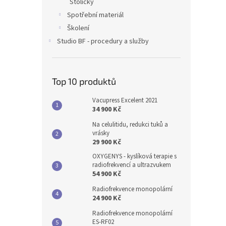
Stoličky
Spotřební materiál
Školení
Studio BF - procedury a služby
Top 10 produktů
Vacupress Excelent 2021
34 900 Kč
Na celulitidu, redukci tuků a
vrásky
29 900 Kč
OXYGENYS - kyslíková terapie s
radiofrekvencí a ultrazvukem
54 900 Kč
Radiofrekvence monopolární
24 900 Kč
Radiofrekvence monopolární
ES-RF02