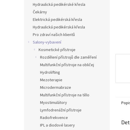
n
Hydraulická pedikérské křesla
e
Čekárny
l
Elektrická pedikérská křesla
Hydraulická pedikérská křesla
Pro zdraví našich klientů
Salony-vybavení
Kosmetické přístroje
Rozdělení přístrojů dle zaměření
Multifunkční přístroje na obličej
Hydrolifting
Mezoterapie
Microdermabraze
Multifunkční přístroje na tělo
Myostimulátory
Popi
Lymfodrenážní přístroje
Radiofrekvence
Det
IPL a diodové lasery