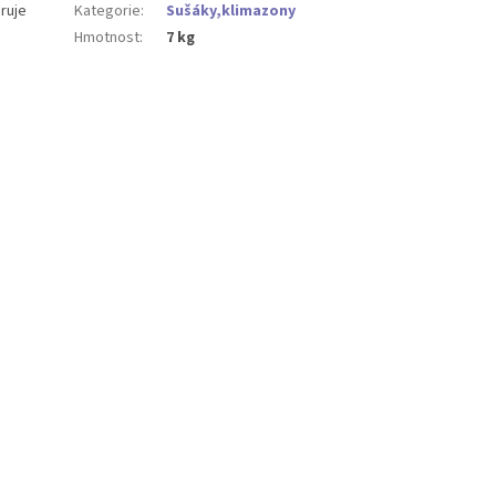
ruje
Kategorie
:
Sušáky,klimazony
Hmotnost
:
7 kg