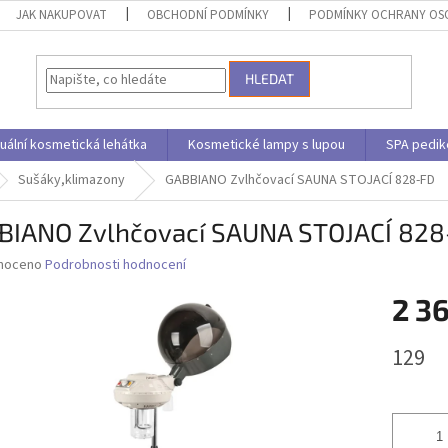
JAK NAKUPOVAT
OBCHODNÍ PODMÍNKY
PODMÍNKY OCHRANY OS
HLEDAT
uální kosmetická lehátka
Kosmetické lampy s lupou
SPA pedik
Sušáky,klimazony
GABBIANO Zvlhčovací SAUNA STOJACÍ 828-FD
BIANO Zvlhčovací SAUNA STOJACÍ 828
né
noceno
Podrobnosti hodnocení
ní
2 3
u
Měrná
129
cena:
ek.