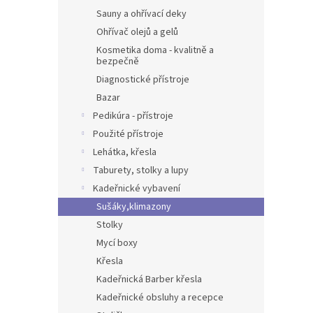
Sauny a ohřívací deky
Ohřívač olejů a gelů
Kosmetika doma - kvalitně a
bezpečně
Diagnostické přístroje
Bazar
Pedikúra - přístroje
Použité přístroje
Lehátka, křesla
Taburety, stolky a lupy
Kadeřnické vybavení
Sušáky,klimazony
Stolky
Mycí boxy
Křesla
Kadeřnická Barber křesla
Kadeřnické obsluhy a recepce