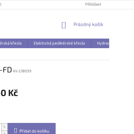
OBNÍCH ÚDAJŮ
Přihlášení
NÁKUPNÍ
Prázdný košík
KOŠÍK
érská křesla
Elektrická pedikérské křesla
Hydraulická pedikér
-FD
AV-108039
60 Kč
Přidat do košíku