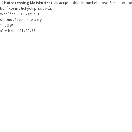
ací
Hairdressing Moisturizer
zkracuje dobu chemického ošetření a podpo
bení kosmetických přípravků.
vení času: 0 - 60 minut.
stupňová regulace páry
n 750 W
ěry balení 81x38x37