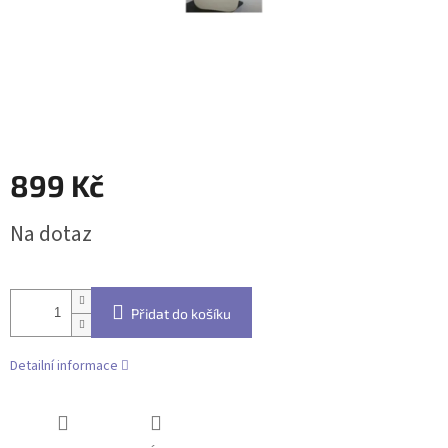
899 Kč
Měrná
Na dotaz
cena:
Přidat do košíku
Detailní informace