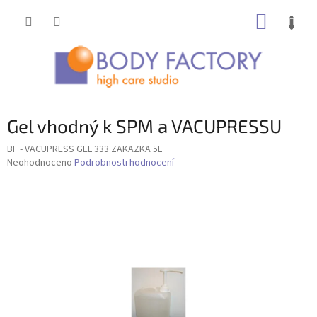
Přejít
NÁKUP
na
obsah
KOŠÍK
Gel vhodný k SPM a VACUPRESSU
BF - VACUPRESS GEL 333 ZAKAZKA 5L
Průměrné
Neohodnoceno
Podrobnosti hodnocení
hodnocení
produktu
je
0,0
z
5
hvězdiček.