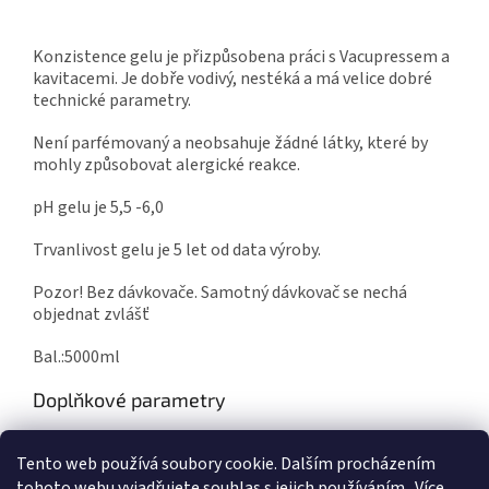
Konzistence gelu je přizpůsobena práci s Vacupressem a
kavitacemi. Je dobře vodivý, nestéká a má velice dobré
technické parametry.
Není parfémovaný a neobsahuje žádné látky, které by
mohly způsobovat alergické reakce.
pH gelu je 5,5 -6,0
Trvanlivost gelu je 5 let od data výroby.
Pozor! Bez dávkovače. Samotný dávkovač se nechá
objednat zvlášť
Bal.:5000ml
Doplňkové parametry
Kategorie
:
Vacupress přístroje
Tento web používá soubory cookie. Dalším procházením
Hmotnost
:
4.5 kg
tohoto webu vyjadřujete souhlas s jejich používáním.. Více