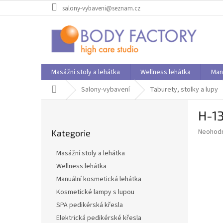
Přejít
salony-vybaveni@seznam.cz
na
obsah
Masážní stoly a lehátka
Wellness lehátka
Man
Domů
Salony-vybavení
Taburety, stolky a lupy
P
H-13
o
Přeskočit
s
Průměr
Neohod
Kategorie
kategorie
t
hodnoce
r
produkt
Masážní stoly a lehátka
a
je
Wellness lehátka
0,0
n
z
Manuální kosmetická lehátka
n
5
í
Kosmetické lampy s lupou
hvězdič
p
SPA pedikérská křesla
a
Elektrická pedikérské křesla