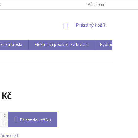
OBNÍCH ÚDAJŮ
Přihlášení
NÁKUPNÍ
Prázdný košík
KOŠÍK
érská křesla
Elektrická pedikérské křesla
Hydraulická pedikér
 Kč
Přidat do košíku
informace