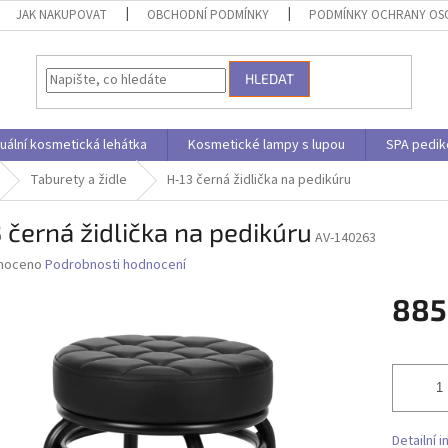
JAK NAKUPOVAT
OBCHODNÍ PODMÍNKY
PODMÍNKY OCHRANY OS
HLEDAT
uální kosmetická lehátka
Kosmetické lampy s lupou
SPA pedik
Taburety a židle
H-13 černá židlička na pedikúru
 černá židlička na pedikúru
AV-140263
né
noceno
Podrobnosti hodnocení
ní
885
u
Měrná
cena:
ek.
Detailní 