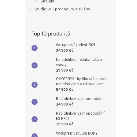
Školení
Studio BF - procedury a služby
Top 10 produktů
Vacupress Excelent 2021
34 900 Kč
Na celulitidu, redukci tuků a
vrásky
29 900 Kč
OXYGENYS - kyslíková terapie s
radiofrekvencí a ultrazvukem
54 900 Kč
Radiofrekvence monopolární
24 900 Kč
Radiofrekvence monopolární
ES-RF02
19 900 Kč
Vacupress Vacuum BODY