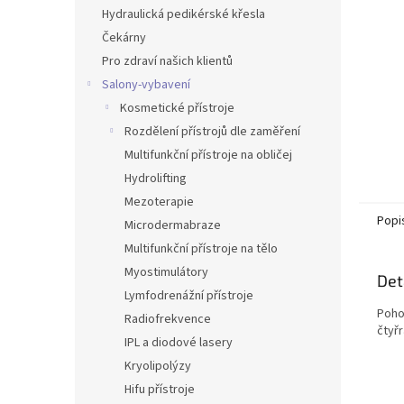
n
Hydraulická pedikérské křesla
e
Čekárny
l
Pro zdraví našich klientů
Salony-vybavení
Kosmetické přístroje
Rozdělení přístrojů dle zaměření
Multifunkční přístroje na obličej
Hydrolifting
Mezoterapie
Popi
Microdermabraze
Multifunkční přístroje na tělo
Myostimulátory
Det
Lymfodrenážní přístroje
Poho
Radiofrekvence
čtyř
IPL a diodové lasery
Kryolipolýzy
Hifu přístroje