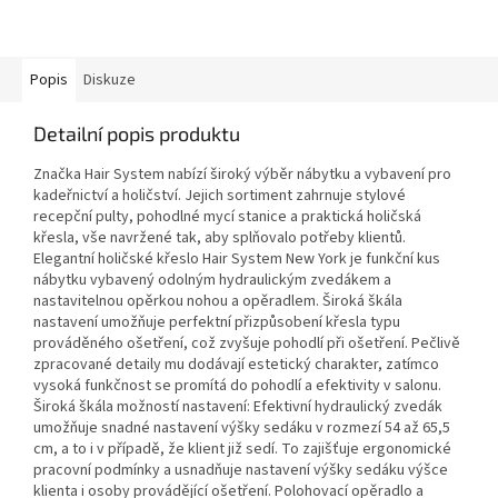
Popis
Diskuze
Detailní popis produktu
Značka Hair System nabízí široký výběr nábytku a vybavení pro
kadeřnictví a holičství. Jejich sortiment zahrnuje stylové
recepční pulty, pohodlné mycí stanice a praktická holičská
křesla, vše navržené tak, aby splňovalo potřeby klientů.
Elegantní holičské křeslo Hair System New York je funkční kus
nábytku vybavený odolným hydraulickým zvedákem a
nastavitelnou opěrkou nohou a opěradlem. Široká škála
nastavení umožňuje perfektní přizpůsobení křesla typu
prováděného ošetření, což zvyšuje pohodlí při ošetření. Pečlivě
zpracované detaily mu dodávají estetický charakter, zatímco
vysoká funkčnost se promítá do pohodlí a efektivity v salonu.
Široká škála možností nastavení: Efektivní hydraulický zvedák
umožňuje snadné nastavení výšky sedáku v rozmezí 54 až 65,5
cm, a to i v případě, že klient již sedí. To zajišťuje ergonomické
pracovní podmínky a usnadňuje nastavení výšky sedáku výšce
klienta i osoby provádějící ošetření. Polohovací opěradlo a