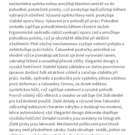
nastavitelná opěrka nohou umožňují klientovi umístit se do
pohodlné, pololežaté polohy, což poskytuje lepší přístup během
vybraných ošetření. Výsuvná opěrka hlavy navíc poskytuje
stabilní oporu hlavy. Vybavení pro pohodlí při práci: Pohodlné
sedadlo zajišťuje pohodlí klienta během různých služeb.
Ergonomické opěradlo nabízí vynikající oporu zad a umožňuje
pohodlnou polohu, což je obzvláště důležité při delších
ošetřeních. Plně otočný mechanismus zvyšuje volnost pohybu a
zefektivňuje práci holiče. Čalouněné područky umístěné ve
vhodné výšce pomáhají udržovat správné vyrovnání ramen,
zabraňují hrbení a usnadňují přesné střihy. Elegantní design a
vysoká funkčnost: Stabilní kulatá základna se zlatou povrchovou
úpravou dodává židli atraktivní vzhled a zaručuje stabilitu při
práci. Sedák, opěradlo a podnožka jsou vyplněny pěnou odolnou
proti deformaci a čalouněny černou, na dotek měkkou
syntetickou kůží, což zajišťuje odolnost a vysoké pohodlí.
Povrch odolný vůči vlhkosti a snadno se udržuje činí židli ideální
pro každodenní použití. Zlaté detaily a výrazné linie čalounění
zdůrazňují exkluzivní charakter nábytku a dodávají mu moderní,
lehce automobilový styl. Elegantní design dokonale doplňuje
výzdobu holičství. Detailní rozměry jsou uvedeny na fotografii.
Zlaté prvky jsou lakované. Mechanické poškození povrchové
úpravy není předmětem záruky. Sada obsahuje: sedák, pohon se