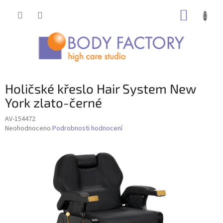
Přejít
NÁKUP
na
obsah
KOŠÍK
Holičské křeslo Hair System New
York zlato-černé
AV-154472
Průměrné
Neohodnoceno
Podrobnosti hodnocení
hodnocení
produktu
je
0,0
z
5
hvězdiček.