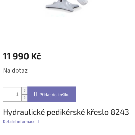
11 990 Kč
Měrná
Na dotaz
cena:
Přidat do košíku
Hydraulické pedikérské křeslo 8243
Detailní informace