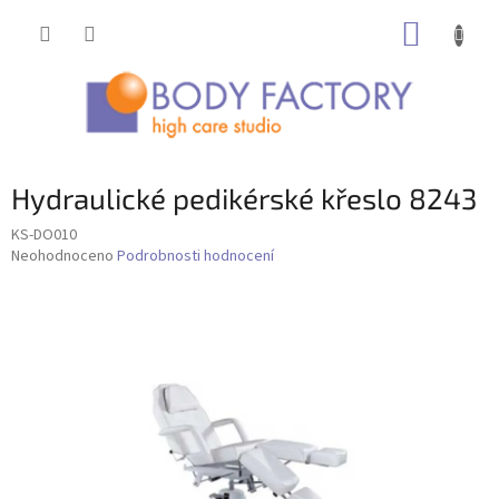
Přejít
NÁKUP
na
obsah
KOŠÍK
Hydraulické pedikérské křeslo 8243
KS-DO010
Průměrné
Neohodnoceno
Podrobnosti hodnocení
hodnocení
produktu
je
0,0
z
5
hvězdiček.