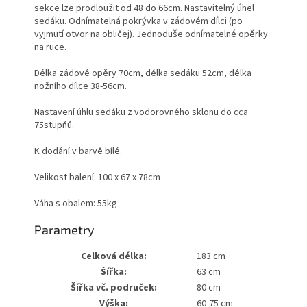
sekce lze prodloužit od 48 do 66cm. Nastavitelný úhel
sedáku. Odnímatelná pokrývka v zádovém dílci (po
vyjmutí otvor na obličej). Jednoduše odnímatelné opěrky
na ruce.
Délka zádové opěry 70cm, délka sedáku 52cm, délka
nožního dílce 38-56cm.
Nastavení úhlu sedáku z vodorovného sklonu do cca
75stupňů.
K dodání v barvě bílé.
Velikost balení: 100 x 67 x 78cm
Váha s obalem: 55kg
Parametry
Celková délka:
183 cm
Šířka:
63 cm
Šířka vč. područek:
80 cm
Výška:
60-75 cm