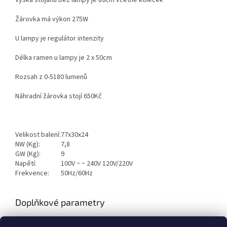
Výška stojanu bez lampy je 80cm včetně koleček
Žárovka má výkon 275W
U lampy je regulátor intenzity
Délka ramen u lampy je 2 x 50cm
Rozsah z 0-5180 lumenů
Náhradní žárovka stojí 650Kč
Velikost balení:
77x30x24
NW (Kg):
7,8
GW (Kg):
9
Napětí:
100V ~ ~ 240V 120V/220V
Frekvence:
50Hz/60Hz
Doplňkové parametry
Kategorie
:
Kosmetické přístroje