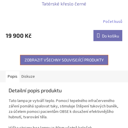
Tatérské křeslo černé
Počet kusů
19 900 Kč
Do košíku
ZOBRAZIT VŠECHNY SOUVISEJÍCÍ PRODUKTY
Popis
Diskuze
Detailní popis produktu
Tato lampa je vytváří teplo. Pomocí tepelného infračerveného
záření pomáhá spalovat tuky, stimuluje štěpení tukových buněk,
za účelem pomoci pacientům OBSE k dosažení efektivnějšího
hubnutí, tvarování těla.