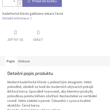
Přidat do košíku
Kadeřnická křeslo gabbiano ankara černá
Detailní informace
ZEPTAT SE
SDÍLET
Popis
Diskuze
Detailní popis produktu
Moderní kadeřnické křeslo s jedinečným designem. Velmi
pohodlné, ideálně se hodí do moderních obývacích pokojů.
Béžová barva. Speciálně tvarované, aby klientovi poskytly
pohodlnou polohu během ošetření. Nastavitelné ve vertikální
rovině. Velmi stabilní a pevné. Čalounění z vysoce kvalitní
ekokůže. Černá barva.