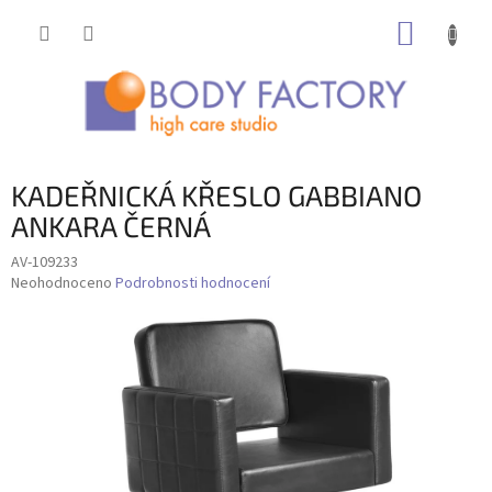
Přejít
NÁKUP
na
obsah
KOŠÍK
KADEŘNICKÁ KŘESLO GABBIANO
ANKARA ČERNÁ
AV-109233
Průměrné
Neohodnoceno
Podrobnosti hodnocení
hodnocení
produktu
je
0,0
z
5
hvězdiček.