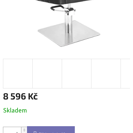
8 596 Kč
Měrná
Skladem
cena: