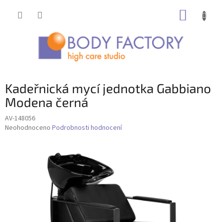
Přejít
NÁKUP
na
obsah
KOŠÍK
Kadeřnická mycí jednotka Gabbiano
Modena černá
AV-148056
Průměrné
Neohodnoceno
Podrobnosti hodnocení
hodnocení
produktu
je
0,0
z
5
hvězdiček.