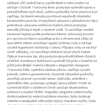
odolným vůči změně barvy a poškrábání a velmi snadno se
udržuje v čistotě. Tvarovaný límec poskytuje optimální oporu a
pohodlí během mytí vlasů, zatímco pohodlný černý plastový kryt
zajišťuje, že klienti nebudou pociťovat nepohodlí chladného
keramického povrchu. Promyšlené vybavení a příslušenství: Mycí
jednotka je vybavena směšovací baterií, která poskytuje
neustálý přístup k teplé a studené vodě. To umožňuje snadné
nastavení teploty podle preferencí klienta. Vyhrazený prostor
pro sprchovou hlavici usnadňuje práci a chromovaná zátka se
speciálním sítkem umožňuje regulaci průtoku vody a udržuje
vysoké hygienické standardy v salonu. Přípojka vody se nachází
uvnitř základny, což umožňuje efektivní skrytí všech trubek.
Židle je tvarována tak, aby poskytovala pohodlí během různých
ošetření. Kombinace funkčnosti a pohodlí činí práci v kadeřnictví
ještě pohodlnější. Funkční nábytek s elegantním designem.
Tvarovaná židle, vyplněná odolnou pěnou, zajišťuje vysoké
pohodlí, zatímco geometrické, částečně čalouněné područky
umožňují správné vyrovnání ramen. Opěradlo, umístěné v
optimálním úhlu, poskytuje vynikající oporu páteře. Potah ze
syntetické kůže v odstínech černé zaručuje dlouhodobou
odolnost a snadné čištění. Originální, elegantní vzhled myčky
dodává jedinečný nádech každému interiéru. Nohy dodávají
stabilitu a nenápadně zdůrazňují stylový charakter myčky. Sada