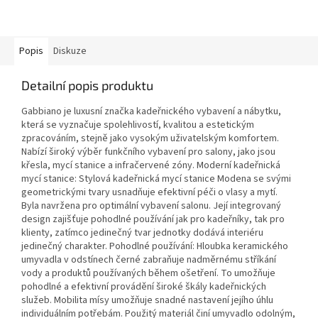
Popis
Diskuze
Detailní popis produktu
Gabbiano je luxusní značka kadeřnického vybavení a nábytku,
která se vyznačuje spolehlivostí, kvalitou a estetickým
zpracováním, stejně jako vysokým uživatelským komfortem.
Nabízí široký výběr funkčního vybavení pro salony, jako jsou
křesla, mycí stanice a infračervené zóny. Moderní kadeřnická
mycí stanice: Stylová kadeřnická mycí stanice Modena se svými
geometrickými tvary usnadňuje efektivní péči o vlasy a mytí.
Byla navržena pro optimální vybavení salonu. Její integrovaný
design zajišťuje pohodlné používání jak pro kadeřníky, tak pro
klienty, zatímco jedinečný tvar jednotky dodává interiéru
jedinečný charakter. Pohodlné používání: Hloubka keramického
umyvadla v odstínech černé zabraňuje nadměrnému stříkání
vody a produktů používaných během ošetření. To umožňuje
pohodlné a efektivní provádění široké škály kadeřnických
služeb. Mobilita mísy umožňuje snadné nastavení jejího úhlu
individuálním potřebám. Použitý materiál činí umyvadlo odolným,