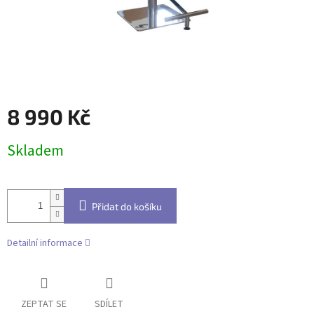
8 990 Kč
Měrná
Skladem
cena:
Přidat do košíku
Detailní informace
ZEPTAT SE
SDÍLET