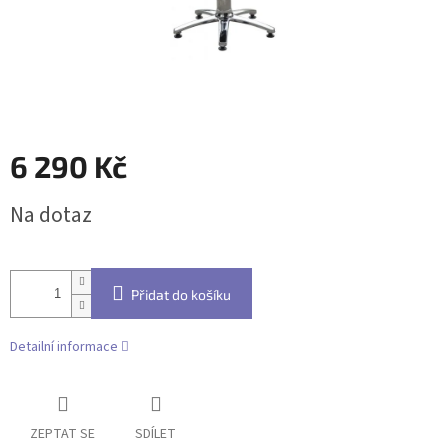
6 290 Kč
Měrná
Na dotaz
cena:
Přidat do košíku
Detailní informace
ZEPTAT SE
SDÍLET