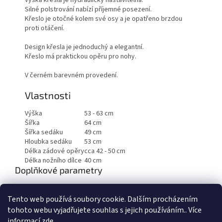
Výška křesla je hydraulicky nastavitelná.
Silné polstrování nabízí příjemné posezení.
Křeslo je otočné kolem své osy a je opatřeno brzdou
proti otáčení.
Design křesla je jednoduchý a elegantní.
Křeslo má praktickou opěru pro nohy.
V černém barevném provedení.
Vlastnosti
Výška
53 - 63 cm
Šířka
64 cm
Šířka sedáku
49 cm
Hloubka sedáku
53 cm
Délka zádové opěry
cca 42 - 50 cm
Délka nožního dílce
40 cm
Doplňkové parametry
Kategorie
:
Křesla
Tento web používá soubory cookie. Dalším procházením
Hmotnost
:
30 kg
tohoto webu vyjadřujete souhlas s jejich používáním.. Více
informací
zde
.