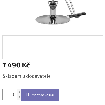
7 490 Kč
Měrná
Skladem u dodavatele
cena:
Přidat do košíku