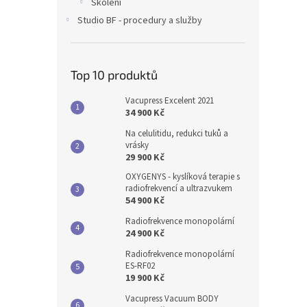
Školení
Studio BF - procedury a služby
Top 10 produktů
Vacupress Excelent 2021
34 900 Kč
Na celulitidu, redukci tuků a
vrásky
29 900 Kč
OXYGENYS - kyslíková terapie s
radiofrekvencí a ultrazvukem
54 900 Kč
Radiofrekvence monopolární
24 900 Kč
Radiofrekvence monopolární
ES-RF02
19 900 Kč
Vacupress Vacuum BODY