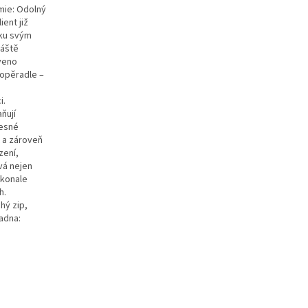
mie: Odolný
ent již
šku svým
láště
aveno
 opěradle –
i.
ňují
řesné
t a zároveň
zení,
vá nejen
okonale
h.
hý zip,
adna: