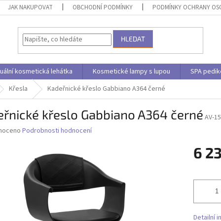
JAK NAKUPOVAT
OBCHODNÍ PODMÍNKY
PODMÍNKY OCHRANY OS
HLEDAT
uální kosmetická lehátka
Kosmetické lampy s lupou
SPA pedik
Křesla
Kadeřnické křeslo Gabbiano A364 černé
řnické křeslo Gabbiano A364 černé
AV-1
né
noceno
Podrobnosti hodnocení
ní
6 2
u
Měrná
cena:
ek.
Detailní 