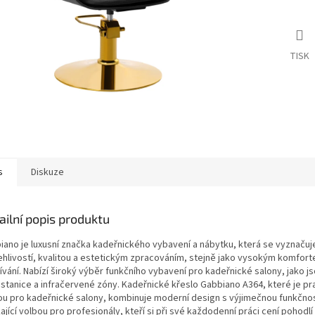
TISK
s
Diskuze
ailní popis produktu
iano je luxusní značka kadeřnického vybavení a nábytku, která se vyznačuj
ehlivostí, kvalitou a estetickým zpracováním, stejně jako vysokým komfor
vání. Nabízí široký výběr funkčního vybavení pro kadeřnické salony, jako js
 stanice a infračervené zóny. Kadeřnické křeslo Gabbiano A364, které je pr
ou pro kadeřnické salony, kombinuje moderní design s výjimečnou funkčnos
ající volbou pro profesionály, kteří si při své každodenní práci cení pohodlí