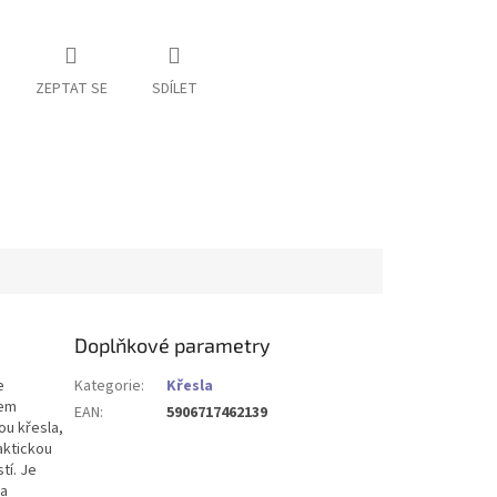
ZEPTAT SE
SDÍLET
Doplňkové parametry
e
Kategorie
:
Křesla
tem
EAN
:
5906717462139
ou křesla,
aktickou
tí. Je
 a