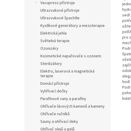
Vacupress přístroje
jedn
hydr
Ultrazvukové přístroje
sedí
Ultrazvukové špachtle
potř
Kyslíkové generátory a mezoterapie
užite
polš
Elektrická jehla
pro 
Světelná terapie
mech
Podr
Ozonizéry
špat
Kosmetické napařovače s ozonem
ošetř
Sterilizátory
zajiš
odoln
Elektro, laserová a magnetická
terapie
elega
hodí
Domácí přístroje
Podr
Vyhřívací dečky
poho
kulat
Parafínové vany a parafíny
Ohřívače lávových kamenů a kameny
Ohřívače ručníků
Sauny a ohřívací deky
Ohřívač olejů a gelů