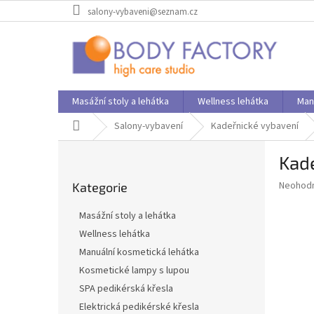
Přejít
salony-vybaveni@seznam.cz
na
obsah
Masážní stoly a lehátka
Wellness lehátka
Man
Domů
Salony-vybavení
Kadeřnické vybavení
P
Kade
o
Přeskočit
s
Průměr
Neohod
Kategorie
kategorie
t
hodnoce
r
produkt
Masážní stoly a lehátka
a
je
Wellness lehátka
0,0
n
z
Manuální kosmetická lehátka
n
5
í
Kosmetické lampy s lupou
hvězdič
p
SPA pedikérská křesla
a
Elektrická pedikérské křesla