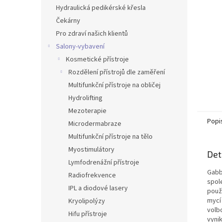
n
Hydraulická pedikérské křesla
e
Čekárny
l
Pro zdraví našich klientů
Salony-vybavení
Kosmetické přístroje
Rozdělení přístrojů dle zaměření
Multifunkční přístroje na obličej
Hydrolifting
Mezoterapie
Popi
Microdermabraze
Multifunkční přístroje na tělo
Myostimulátory
Det
Lymfodrenážní přístroje
Gabb
Radiofrekvence
spol
IPL a diodové lasery
použí
mycí
Kryolipolýzy
volb
Hifu přístroje
vynik