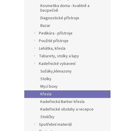
Kosmetika doma - kvalitně a
bezpečně
Diagnostické přístroje
Bazar
Pedikúra - přístroje
Použité přístroje
Lehátka, křesla
Taburety, stolky a lupy
Kadeřnické vybavení
Sušáky,klimazony
Stolky
Mycí boxy
Křesla
Kadeřnická Barber křesla
Kadeřnické obsluhy a recepce
Stoličky
Spotřební materiál