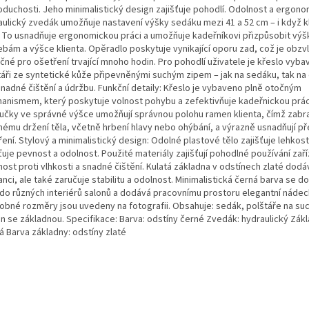
oduchosti. Jeho minimalistický design zajišťuje pohodlí. Odolnost a ergono
aulický zvedák umožňuje nastavení výšky sedáku mezi 41 a 52 cm – i když kli
. To usnadňuje ergonomickou práci a umožňuje kadeřníkovi přizpůsobit vý
ebám a výšce klienta. Opěradlo poskytuje vynikající oporu zad, což je obzv
čné pro ošetření trvající mnoho hodin. Pro pohodlí uživatele je křeslo vyb
táři ze syntetické kůže připevněnými suchým zipem – jak na sedáku, tak na
snadné čištění a údržbu. Funkční detaily: Křeslo je vybaveno plně otočným
anismem, který poskytuje volnost pohybu a zefektivňuje kadeřnickou prác
učky ve správné výšce umožňují správnou polohu ramen klienta, čímž zabra
nému držení těla, včetně hrbení hlavy nebo ohýbání, a výrazně usnadňují p
ení. Stylový a minimalistický design: Odolné plastové tělo zajišťuje lehkos
ťuje pevnost a odolnost. Použité materiály zajišťují pohodlné používání zaří
ost proti vlhkosti a snadné čištění. Kulatá základna v odstínech zlaté dodá
nci, ale také zaručuje stabilitu a odolnost. Minimalistická černá barva se d
 do různých interiérů salonů a dodává pracovnímu prostoru elegantní nádec
obné rozměry jsou uvedeny na fotografii. Obsahuje: sedák, polštáře na suc
n se základnou. Specifikace: Barva: odstíny černé Zvedák: hydraulický Zákl
á Barva základny: odstíny zlaté