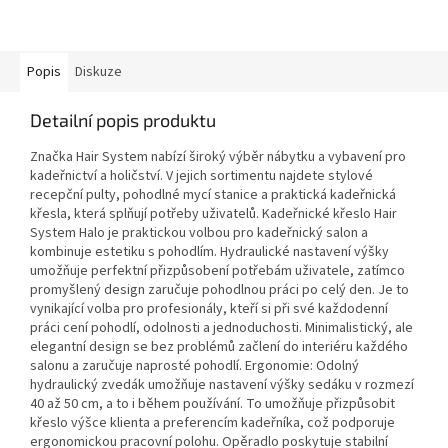
Popis
Diskuze
Detailní popis produktu
Značka Hair System nabízí široký výběr nábytku a vybavení pro
kadeřnictví a holičství. V jejich sortimentu najdete stylové
recepční pulty, pohodlné mycí stanice a praktická kadeřnická
křesla, která splňují potřeby uživatelů. Kadeřnické křeslo Hair
System Halo je praktickou volbou pro kadeřnický salon a
kombinuje estetiku s pohodlím. Hydraulické nastavení výšky
umožňuje perfektní přizpůsobení potřebám uživatele, zatímco
promyšlený design zaručuje pohodlnou práci po celý den. Je to
vynikající volba pro profesionály, kteří si při své každodenní
práci cení pohodlí, odolnosti a jednoduchosti. Minimalistický, ale
elegantní design se bez problémů začlení do interiéru každého
salonu a zaručuje naprosté pohodlí. Ergonomie: Odolný
hydraulický zvedák umožňuje nastavení výšky sedáku v rozmezí
40 až 50 cm, a to i během používání. To umožňuje přizpůsobit
křeslo výšce klienta a preferencím kadeřníka, což podporuje
ergonomickou pracovní polohu. Opěradlo poskytuje stabilní