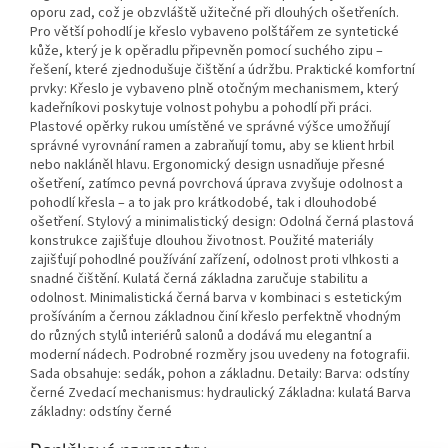
oporu zad, což je obzvláště užitečné při dlouhých ošetřeních.
Pro větší pohodlí je křeslo vybaveno polštářem ze syntetické
kůže, který je k opěradlu připevněn pomocí suchého zipu –
řešení, které zjednodušuje čištění a údržbu. Praktické komfortní
prvky: Křeslo je vybaveno plně otočným mechanismem, který
kadeřníkovi poskytuje volnost pohybu a pohodlí při práci.
Plastové opěrky rukou umístěné ve správné výšce umožňují
správné vyrovnání ramen a zabraňují tomu, aby se klient hrbil
nebo nakláněl hlavu. Ergonomický design usnadňuje přesné
ošetření, zatímco pevná povrchová úprava zvyšuje odolnost a
pohodlí křesla – a to jak pro krátkodobé, tak i dlouhodobé
ošetření. Stylový a minimalistický design: Odolná černá plastová
konstrukce zajišťuje dlouhou životnost. Použité materiály
zajišťují pohodlné používání zařízení, odolnost proti vlhkosti a
snadné čištění. Kulatá černá základna zaručuje stabilitu a
odolnost. Minimalistická černá barva v kombinaci s estetickým
prošíváním a černou základnou činí křeslo perfektně vhodným
do různých stylů interiérů salonů a dodává mu elegantní a
moderní nádech. Podrobné rozměry jsou uvedeny na fotografii.
Sada obsahuje: sedák, pohon a základnu. Detaily: Barva: odstíny
černé Zvedací mechanismus: hydraulický Základna: kulatá Barva
základny: odstíny černé