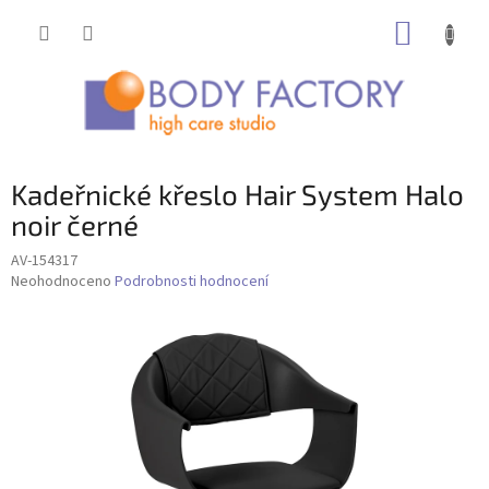
Přejít
NÁKUP
na
obsah
KOŠÍK
Kadeřnické křeslo Hair System Halo
noir černé
AV-154317
Průměrné
Neohodnoceno
Podrobnosti hodnocení
hodnocení
produktu
je
0,0
z
5
hvězdiček.