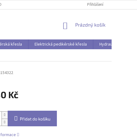
OBNÍCH ÚDAJŮ
Přihlášení
NÁKUPNÍ
Prázdný košík
KOŠÍK
érská křesla
Elektrická pedikérské křesla
Hydraulická pedikér
-154322
30 Kč
Přidat do košíku
informace