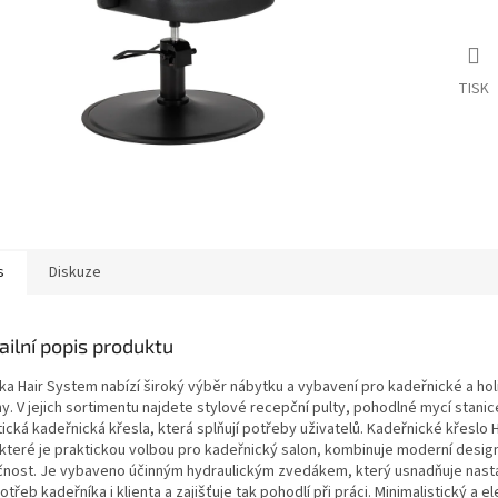
TISK
s
Diskuze
ailní popis produktu
ka Hair System nabízí široký výběr nábytku a vybavení pro kadeřnické a ho
y. V jejich sortimentu najdete stylové recepční pulty, pohodlné mycí stanic
ická kadeřnická křesla, která splňují potřeby uživatelů. Kadeřnické křeslo
 které je praktickou volbou pro kadeřnický salon, kombinuje moderní desig
čnost. Je vybaveno účinným hydraulickým zvedákem, který usnadňuje nast
otřeb kadeřníka i klienta a zajišťuje tak pohodlí při práci. Minimalistický a e