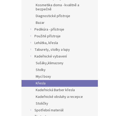
Kosmetika doma - kvalitně a
bezpečně
Diagnostické přístroje
Bazar
Pedikúra - přístroje
Použité přístroje
Lehátka, křesla
Taburety, stolky a lupy
Kadeřnické vybavení
Sušáky,klimazony
Stolky
Mycí boxy
Křesla
Kadeřnická Barber křesla
Kadeřnické obsluhy a recepce
Stoličky
Spotřební materiál