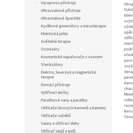
Vacupress přístroje
desi
Odol
Ultrazvukové přístroje
klie
Ultrazvukové špachtle
svým
Kyslíkové generátory a mezoterapie
užit
opěra
Elektrická jehla
stříh
Světelná terapie
mech
podr
Ozonizéry
včet
Kosmetické napařovače s ozonem
povr
Sterilizátory
zvyš
desig
Elektro, laserová a magnetická
terapie
pevno
Aero
Domácí přístroje
char
Vyhřívací dečky
Minim
volb
Parafínové vany a parafíny
rozm
Ohřívače lávových kamenů a kameny
Barv
Ohřívače ručníků
čern
Sauny a ohřívací deky
Ohřívač olejů a gelů