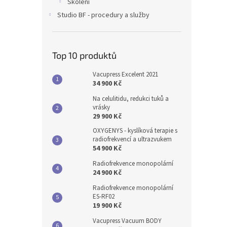
Školení
Studio BF - procedury a služby
Top 10 produktů
Vacupress Excelent 2021
34 900 Kč
Na celulitidu, redukci tuků a
vrásky
29 900 Kč
OXYGENYS - kyslíková terapie s
radiofrekvencí a ultrazvukem
54 900 Kč
Radiofrekvence monopolární
24 900 Kč
Radiofrekvence monopolární
ES-RF02
19 900 Kč
Vacupress Vacuum BODY