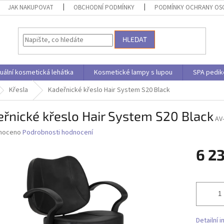
JAK NAKUPOVAT
OBCHODNÍ PODMÍNKY
PODMÍNKY OCHRANY OS
HLEDAT
uální kosmetická lehátka
Kosmetické lampy s lupou
SPA pedik
Křesla
Kadeřnické křeslo Hair System S20 Black
řnické křeslo Hair System S20 Black
AV
né
noceno
Podrobnosti hodnocení
ní
6 2
u
Měrná
cena:
ek.
Detailní 