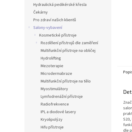
n
Hydraulická pedikérské křesla
e
Čekárny
l
Pro zdraví našich klientů
Salony-vybavení
Kosmetické přístroje
Rozdělení přístrojů dle zaměření
Multifunkční přístroje na obličej
Hydrolifting
Mezoterapie
Popi
Microdermabraze
Multifunkční přístroje na tělo
Myostimulátory
Det
Lymfodrenážní přístroje
Znač
Radiofrekvence
salon
IPL a diodové lasery
prakt
S20,
Kryolipolýzy
funk
Hifu přístroje
dle p