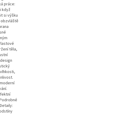
ká práce:
i když
t si výšku
e obzvláště
hrana
esné
očným
Plastové
žení těla,
ustní
 design
stický
vlhkosti,
nlivost.
 moderní
ání.
fektní
. Podrobné
Detaily:
odstíny