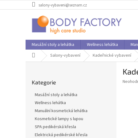
Přejít
salony-vybaveni@seznam.cz
na
obsah
Masážní stoly a lehátka
Wellness lehátka
Man
Domů
Salony-vybavení
Kadeřnické vybavení
P
Kade
o
Přeskočit
s
Průměr
Neohod
Kategorie
kategorie
t
hodnoce
r
produkt
Masážní stoly a lehátka
a
je
Wellness lehátka
0,0
n
z
Manuální kosmetická lehátka
n
5
í
Kosmetické lampy s lupou
hvězdič
p
SPA pedikérská křesla
a
Elektrická pedikérské křesla