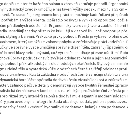
gn doplňuje interiér každého salonu a zároveň zaručuje pohodlí. Ergonomic
ný hydraulický zvedák umožňuje nastavení výšky sedáku mezi 45 a 55 cm – 
nt sedí. To usnadňuje ergonomickou práci a umožňuje kadeřníkovi přizpůsobi
 potřebám a výšce klienta. Opěradlo poskytuje vynikající oporu zad, což j
ečné při dlouhých ošetřeních. Ergonomicky tvarovaný tvar a zaoblená horní 
dla usnadňují snadný přístup ke krku, šíji a vlasové linii, což podporuje př
ání, styling a barvení. Praktické prvky pohodlí: Křeslo je vybaveno plně ot
anismem, který umožňuje volnost pohybu a zefektivňuje práci kadeřníka. 
učky ve správné výšce umožňují správné držení těla, zabraňují špatnému dr
ně hrbení hlavy nebo ohýbání, což výrazně usnadňuje přesné ošetření. Rob
chová úprava područek navíc zvyšuje odolnost křesla a jejich ergonomický
uje pohodlí při krátkodobých i dlouhodobých ošetřeních. Stylový a minimali
n: Odolné tělo a syntetická kůže v odstínech černé zajišťují odolnost proti 
st a trvanlivost. Kulatá základna v odstínech černé zaručuje stabilitu a trva
dynamická horní část opěradla dodává křeslu vizuální lehkost a zdůrazňuje
akter, zatímco pečlivé detaily demonstrují vysoce kvalitní řemeslné zpracov
alistická černá barva v kombinaci s estetickým prošíváním činí z křesla per
u pro různé styly interiérů salonů a dodává mu elegantní a moderní nádech
ěry jsou uvedeny na fotografii. Sada obsahuje: sedák, pohon a podstavec. 
a: odstíny černé Zvednutí: hydraulické Podstavec: kulatý Barva podstavce: 
é