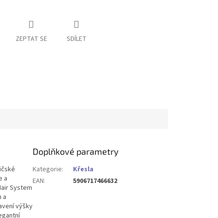
ZEPTAT SE
SDÍLET
Doplňkové parametry
ličské
Kategorie
:
Křesla
e a
EAN
:
5906717466632
 Hair System
n a
avení výšky
legantní